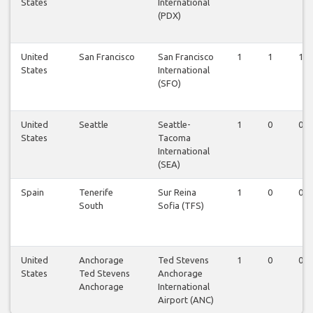
States
International
(PDX)
United
San Francisco
San Francisco
1
1
1
States
International
(SFO)
United
Seattle
Seattle-
1
0
0
States
Tacoma
International
(SEA)
Spain
Tenerife
Sur Reina
1
0
0
South
Sofia (TFS)
United
Anchorage
Ted Stevens
1
0
0
States
Ted Stevens
Anchorage
Anchorage
International
Airport (ANC)