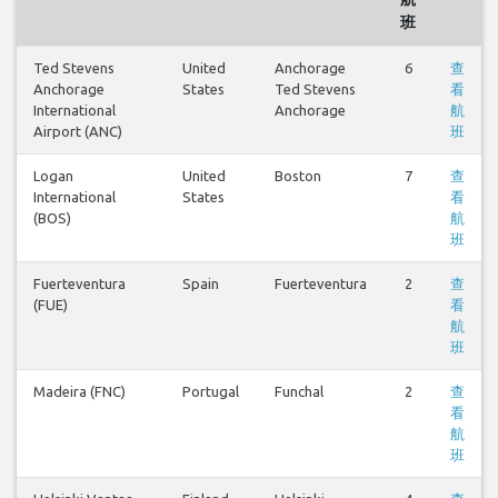
班
Ted Stevens
United
Anchorage
6
查
Anchorage
States
Ted Stevens
看
International
Anchorage
航
Airport (ANC)
班
Logan
United
Boston
7
查
International
States
看
(BOS)
航
班
Fuerteventura
Spain
Fuerteventura
2
查
(FUE)
看
航
班
Madeira (FNC)
Portugal
Funchal
2
查
看
航
班