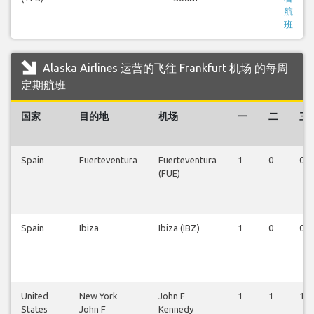
航
班
Alaska Airlines 运营的飞往 Frankfurt 机场 的每周
定期航班
国家
目的地
机场
一
二
三
Spain
Fuerteventura
Fuerteventura
1
0
0
(FUE)
Spain
Ibiza
Ibiza (IBZ)
1
0
0
United
New York
John F
1
1
1
States
John F
Kennedy