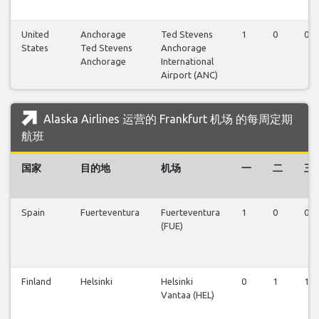
United
Anchorage
Ted Stevens
1
0
0
States
Ted Stevens
Anchorage
Anchorage
International
Airport (ANC)
Alaska Airlines 运营的 Frankfurt 机场 的每周定期
航班
国家
目的地
机场
一
二
三
Spain
Fuerteventura
Fuerteventura
1
0
0
(FUE)
Finland
Helsinki
Helsinki
0
1
1
Vantaa (HEL)