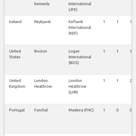
Kennedy
International
(JFK)
Iceland
Reykjavik
Keflavik
1
1
1
International
(KEF)
United
Boston
Logan
1
1
1
States
International
(BOS)
United
London
London
1
1
2
Kingdom
Heathrow
Heathrow
(LHR)
Portugal
Funchal
Madeira (FNC)
1
0
0