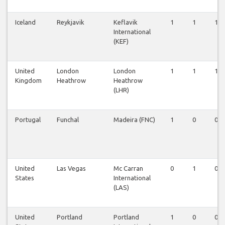
Iceland
Reykjavik
Keflavik
1
1
1
International
(KEF)
United
London
London
1
1
1
Kingdom
Heathrow
Heathrow
(LHR)
Portugal
Funchal
Madeira (FNC)
1
0
0
United
Las Vegas
Mc Carran
0
1
0
States
International
(LAS)
United
Portland
Portland
1
0
0