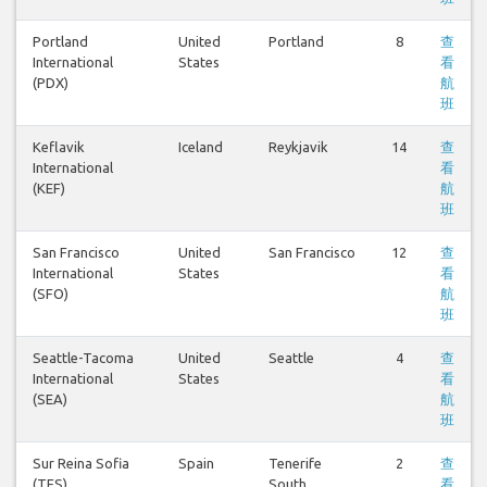
Portland
United
Portland
8
查
International
States
看
(PDX)
航
班
Keflavik
Iceland
Reykjavik
14
查
International
看
(KEF)
航
班
San Francisco
United
San Francisco
12
查
International
States
看
(SFO)
航
班
Seattle-Tacoma
United
Seattle
4
查
International
States
看
(SEA)
航
班
Sur Reina Sofia
Spain
Tenerife
2
查
(TFS)
South
看