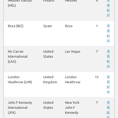
Helsinki Vantaa
Finland
Helsinki
4
查
(HEL)
看
航
班
Ibiza (IBZ)
Spain
Ibiza
1
查
看
航
班
Mc Carran
United
Las Vegas
7
查
International
States
看
(LAS)
航
班
London
United
London
13
查
Heathrow (LHR)
Kingdom
Heathrow
看
航
班
John F Kennedy
United
New York
7
查
International
States
John F
看
(JFK)
Kennedy
航
班