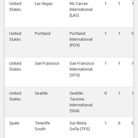
United
Las Vegas
Mc Carran
1
1
1
States
International
(LAS)
United
Portland
Portland
1
1
0
States
International
(PDX)
United
San Francisco
San Francisco
1
1
1
States
International
(SFO)
United
Seattle
Seattle-
0
1
1
States
Tacoma
International
(SEA)
Spain
Tenerife
Sur Reina
1
0
0
South
Sofia (TFS)