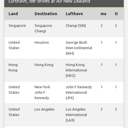
Lufthavn, der drives af Air New Zealand
Land
Destination
Lufthavn
ma
ti
Singapore
Singapore
Changi (SIN)
2
2
Changi
United
Houston
George Bush
1
1
States
Intercontinental
(IAH)
Hong
Hong Kong
Hong Kong
1
1
Kong
International
(HKG)
United
New York
John F Kennedy
1
1
States
John F
International
Kennedy
(JFK)
United
Los Angeles
Los Angeles
2
2
States
International
(LAX)