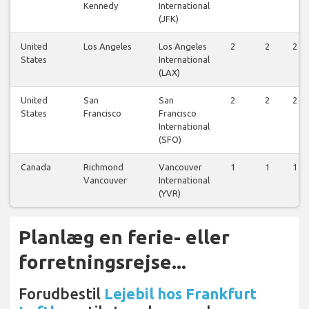
Kennedy
International
(JFK)
United
Los Angeles
Los Angeles
2
2
2
States
International
(LAX)
United
San
San
2
2
2
States
Francisco
Francisco
International
(SFO)
Canada
Richmond
Vancouver
1
1
1
Vancouver
International
(YVR)
Planlæg en ferie- eller
forretningsrejse...
Forudbestil
Lejebil hos Frankfurt