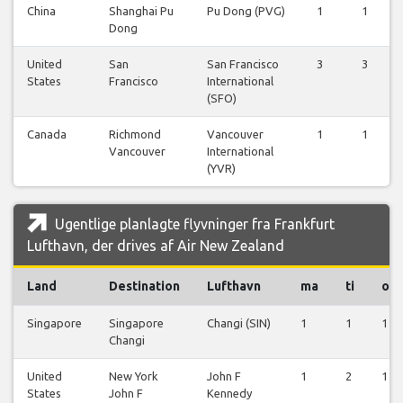
China
Shanghai Pu
Pu Dong (PVG)
1
1
Dong
United
San
San Francisco
3
3
States
Francisco
International
(SFO)
Canada
Richmond
Vancouver
1
1
Vancouver
International
(YVR)
Ugentlige planlagte flyvninger fra Frankfurt
Lufthavn, der drives af Air New Zealand
Land
Destination
Lufthavn
ma
ti
on
Singapore
Singapore
Changi (SIN)
1
1
1
Changi
United
New York
John F
1
2
1
States
John F
Kennedy