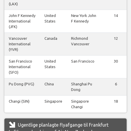
(LAX)
John F Kennedy
United
New York John
14
International
States
F Kennedy
(JFK)
Vancouver
Canada
Richmond
12
International
Vancouver
(YVR)
San Francisco
United
San Francisco
30
International
States
(SFO)
Pu Dong (PVG)
China
Shanghai Pu
6
Dong
Changi (SIN)
Singapore
Singapore
18
Changi
Ugentlige planlagte flyafgange til Frankfurt