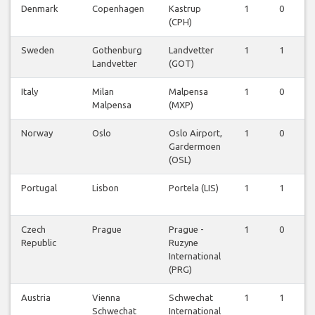
Denmark
Copenhagen
Kastrup
1
0
0
(CPH)
Sweden
Gothenburg
Landvetter
1
1
0
Landvetter
(GOT)
Italy
Milan
Malpensa
1
0
0
Malpensa
(MXP)
Norway
Oslo
Oslo Airport,
1
0
0
Gardermoen
(OSL)
Portugal
Lisbon
Portela (LIS)
1
1
0
Czech
Prague
Prague -
1
0
0
Republic
Ruzyne
International
(PRG)
Austria
Vienna
Schwechat
1
1
0
Schwechat
International