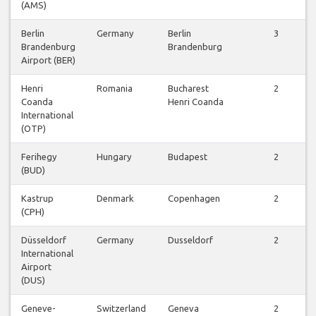
(AMS)
Berlin
Germany
Berlin
3
Brandenburg
Brandenburg
Airport (BER)
Henri
Romania
Bucharest
2
Coanda
Henri Coanda
International
(OTP)
Ferihegy
Hungary
Budapest
2
(BUD)
Kastrup
Denmark
Copenhagen
2
(CPH)
Düsseldorf
Germany
Dusseldorf
2
International
Airport
(DUS)
Geneve-
Switzerland
Geneva
2