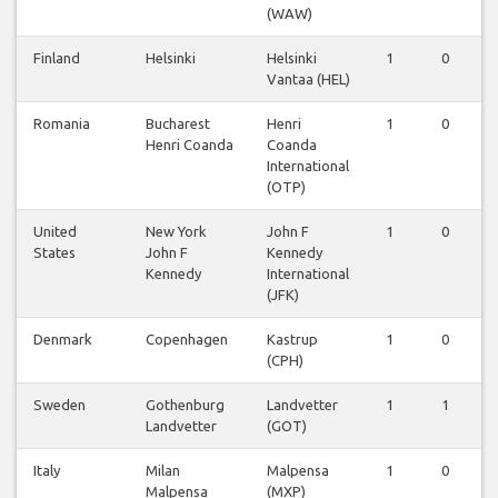
(WAW)
Finland
Helsinki
Helsinki
1
0
0
Vantaa (HEL)
Romania
Bucharest
Henri
1
0
0
Henri Coanda
Coanda
International
(OTP)
United
New York
John F
1
0
0
States
John F
Kennedy
Kennedy
International
(JFK)
Denmark
Copenhagen
Kastrup
1
0
0
(CPH)
Sweden
Gothenburg
Landvetter
1
1
0
Landvetter
(GOT)
Italy
Milan
Malpensa
1
0
0
Malpensa
(MXP)