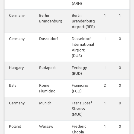
(ARN)
Germany
Berlin
Berlin
1
1
0
Brandenburg
Brandenburg
Airport (BER)
Germany
Dusseldorf
Düsseldorf
1
0
0
International
Airport
(DUS)
Hungary
Budapest
Ferihegy
1
0
0
(BUD)
Italy
Rome
Fiumicino
2
0
0
Fiumicino
(FCO)
Germany
Munich
Franz Josef
1
0
0
Strauss
(MUC)
Poland
Warsaw
Frederic
1
0
0
Chopin