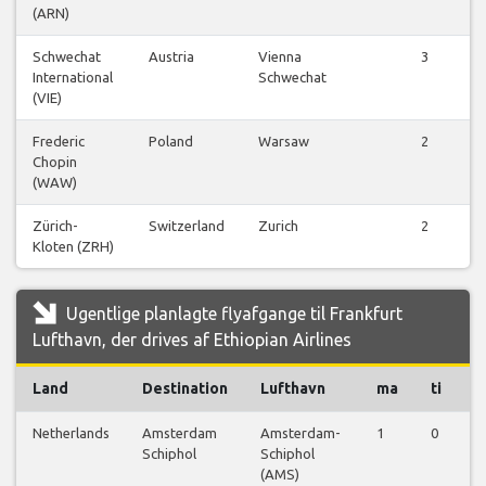
(ARN)
Schwechat
Austria
Vienna
3
International
Schwechat
(VIE)
Frederic
Poland
Warsaw
2
Chopin
(WAW)
Zürich-
Switzerland
Zurich
2
Kloten (ZRH)
Ugentlige planlagte flyafgange til Frankfurt
Lufthavn, der drives af Ethiopian Airlines
Land
Destination
Lufthavn
ma
ti
o
Netherlands
Amsterdam
Amsterdam-
1
0
0
Schiphol
Schiphol
(AMS)