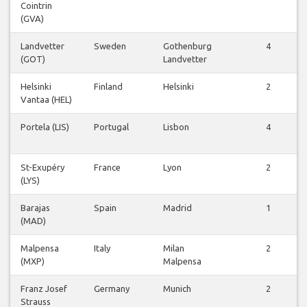
Cointrin
(GVA)
Landvetter
Sweden
Gothenburg
4
(GOT)
Landvetter
Helsinki
Finland
Helsinki
2
Vantaa (HEL)
Portela (LIS)
Portugal
Lisbon
4
St-Exupéry
France
Lyon
2
(LYS)
Barajas
Spain
Madrid
1
(MAD)
Malpensa
Italy
Milan
2
(MXP)
Malpensa
Franz Josef
Germany
Munich
2
Strauss