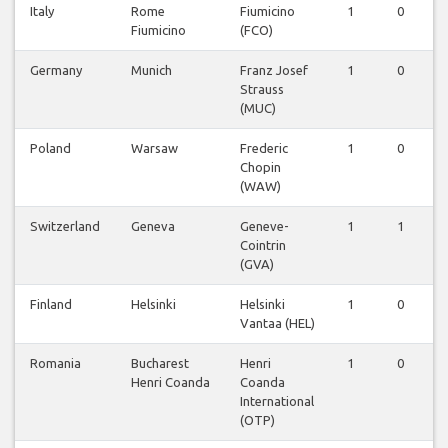
Italy
Rome
Fiumicino
1
0
0
Fiumicino
(FCO)
Germany
Munich
Franz Josef
1
0
0
Strauss
(MUC)
Poland
Warsaw
Frederic
1
0
0
Chopin
(WAW)
Switzerland
Geneva
Geneve-
1
1
0
Cointrin
(GVA)
Finland
Helsinki
Helsinki
1
0
0
Vantaa (HEL)
Romania
Bucharest
Henri
1
0
0
Henri Coanda
Coanda
International
(OTP)