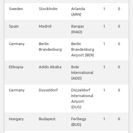
Sweden
Stockholm
Arlanda
1
0
0
(ARN)
Spain
Madrid
Barajas
1
0
0
(MAD)
Germany
Berlin
Berlin
1
0
0
Brandenburg
Brandenburg
Airport (BER)
Ethiopia
Addis Ababa
Bole
1
0
0
International
(ADD)
Germany
Dusseldorf
Düsseldorf
1
0
0
International
Airport
(DUS)
Hungary
Budapest
Ferihegy
1
0
0
(BUD)