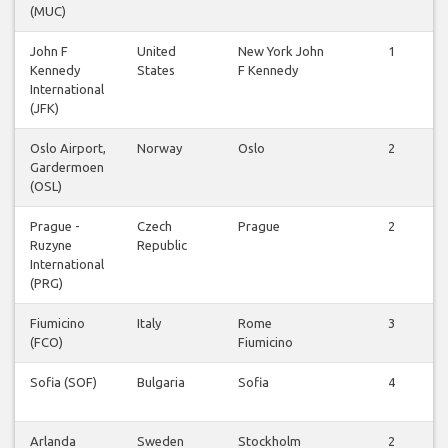
(MUC)
John F
United
New York John
1
Kennedy
States
F Kennedy
International
(JFK)
Oslo Airport,
Norway
Oslo
2
Gardermoen
(OSL)
Prague -
Czech
Prague
2
Ruzyne
Republic
International
(PRG)
Fiumicino
Italy
Rome
3
(FCO)
Fiumicino
Sofia (SOF)
Bulgaria
Sofia
4
Arlanda
Sweden
Stockholm
2