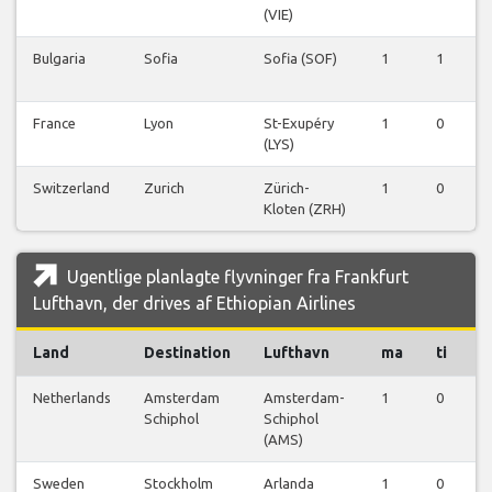
(VIE)
Bulgaria
Sofia
Sofia (SOF)
1
1
0
France
Lyon
St-Exupéry
1
0
0
(LYS)
Switzerland
Zurich
Zürich-
1
0
0
Kloten (ZRH)
Ugentlige planlagte flyvninger fra Frankfurt
Lufthavn, der drives af Ethiopian Airlines
Land
Destination
Lufthavn
ma
ti
o
Netherlands
Amsterdam
Amsterdam-
1
0
0
Schiphol
Schiphol
(AMS)
Sweden
Stockholm
Arlanda
1
0
0