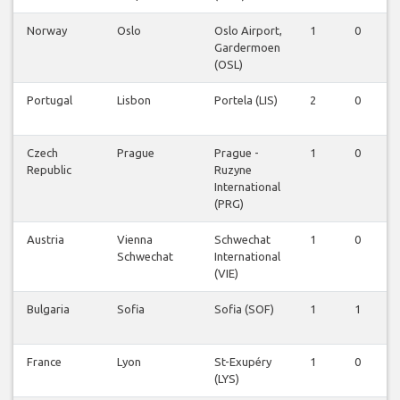
Norway
Oslo
Oslo Airport,
1
0
0
Gardermoen
(OSL)
Portugal
Lisbon
Portela (LIS)
2
0
0
Czech
Prague
Prague -
1
0
0
Republic
Ruzyne
International
(PRG)
Austria
Vienna
Schwechat
1
0
0
Schwechat
International
(VIE)
Bulgaria
Sofia
Sofia (SOF)
1
1
0
France
Lyon
St-Exupéry
1
0
0
(LYS)