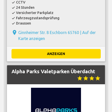
CCTV
check
24 Stunden
check
Versicherter Parkplatz
check
Fahrzeugzustandsprüfung
check
Draussen
check
place
Ginnheimer Str. 8 Eschborn 65760 |
Auf der
Karte anzeigen
ANZEIGEN
Alpha Parks Valetparken Überdacht
star
star
star
star