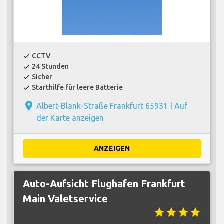
CCTV
check
24 Stunden
check
Sicher
check
Starthilfe für leere Batterie
check
place
Albert-Blank-Straße Frankfurt 65931 |
Auf
der Karte anzeigen
ANZEIGEN
Auto-Aufsicht Flughafen Frankfurt
Main Valetservice
star
star
star
star