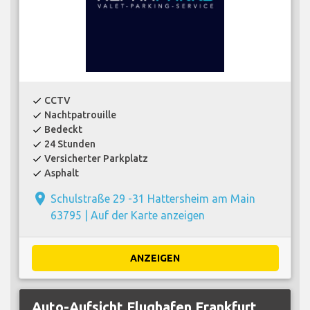
CCTV
check
Nachtpatrouille
check
Bedeckt
check
24 Stunden
check
Versicherter Parkplatz
check
Asphalt
check
place
Schulstraße 29 -31 Hattersheim am Main
63795 |
Auf der Karte anzeigen
ANZEIGEN
Auto-Aufsicht Flughafen Frankfurt