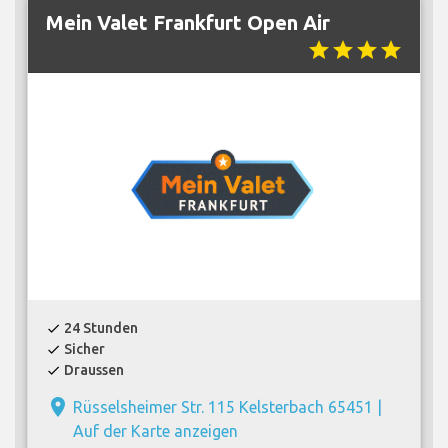
Mein Valet Frankfurt Open Air
star
star
star
star
24 Stunden
check
Sicher
check
Draussen
check
place
Rüsselsheimer Str. 115 Kelsterbach 65451 |
Auf der Karte anzeigen