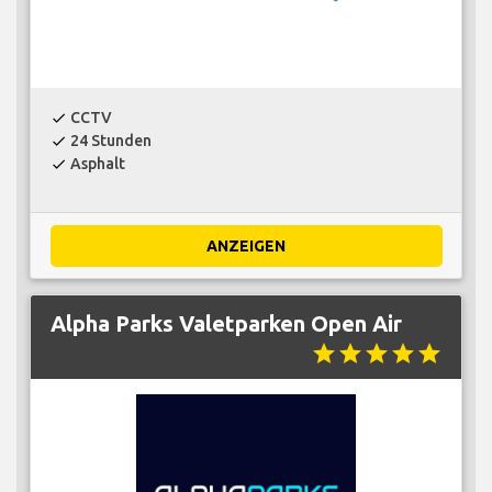
CCTV
check
24 Stunden
check
Asphalt
check
ANZEIGEN
Alpha Parks Valetparken Open Air
star
star
star
star
star