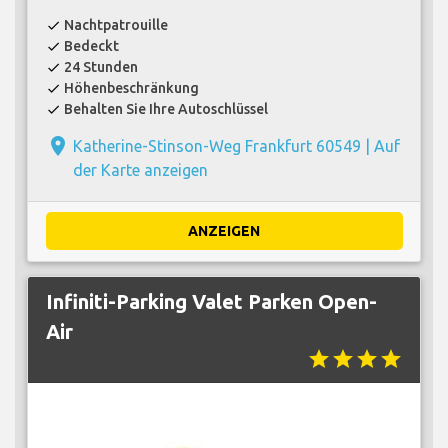
Nachtpatrouille
check
Bedeckt
check
24 Stunden
check
Höhenbeschränkung
check
Behalten Sie Ihre Autoschlüssel
check
place
Katherine-Stinson-Weg Frankfurt 60549 |
Auf
der Karte anzeigen
ANZEIGEN
Infiniti-Parking Valet Parken Open-
Air
star
star
star
star