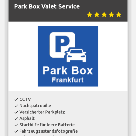
Park Box Valet Service
star
star
star
star
star
CCTV
check
Nachtpatrouille
check
Versicherter Parkplatz
check
Asphalt
check
Starthilfe für leere Batterie
check
Fahrzeugzustandsfotografie
check