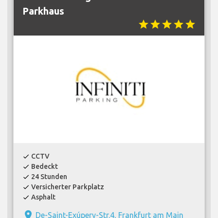
Parkhaus
star
star
star
star
star
CCTV
check
Bedeckt
check
24 Stunden
check
Versicherter Parkplatz
check
Asphalt
check
place
De-Saint-Exúpery-Str.4, Frankfurt am Main