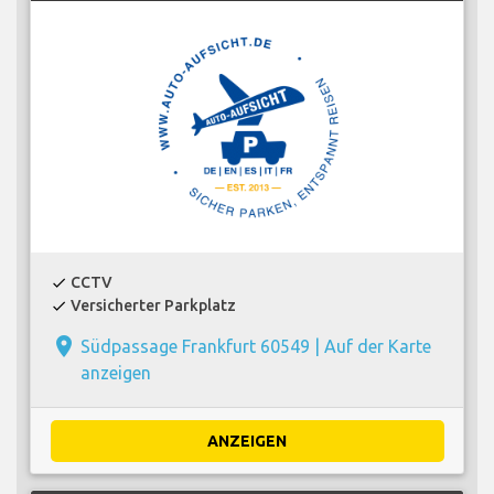
CCTV
check
Versicherter Parkplatz
check
place
Südpassage Frankfurt 60549 |
Auf der Karte
anzeigen
ANZEIGEN