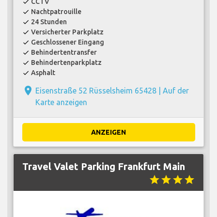
CCTV
check
Nachtpatrouille
check
24 Stunden
check
Versicherter Parkplatz
check
Geschlossener Eingang
check
Behindertentransfer
check
Behindertenparkplatz
check
Asphalt
check
place
Eisenstraße 52 Rüsselsheim 65428 |
Auf der
Karte anzeigen
ANZEIGEN
Travel Valet Parking Frankfurt Main
star
star
star
star