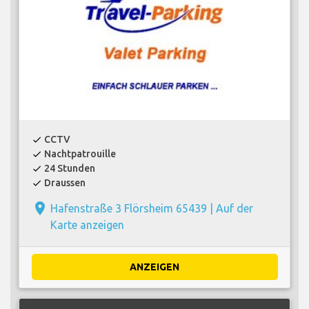
CCTV
check
Nachtpatrouille
check
24 Stunden
check
Draussen
check
place
Hafenstraße 3 Flörsheim 65439 |
Auf der
Karte anzeigen
ANZEIGEN