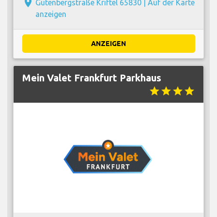
place
Gutenbergstraße Kriftel 65830 |
Auf der Karte
anzeigen
ANZEIGEN
Mein Valet Frankfurt Parkhaus
star
star
star
star