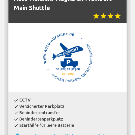
Main Shuttle
star
star
star
star
CCTV
check
Versicherter Parkplatz
check
Behindertentransfer
check
Behindertenparkplatz
check
Starthilfe für leere Batterie
check