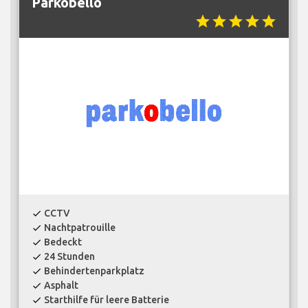
Parkobello
star
star
star
star
star
CCTV
check
Nachtpatrouille
check
Bedeckt
check
24 Stunden
check
Behindertenparkplatz
check
Asphalt
check
Starthilfe für leere Batterie
check