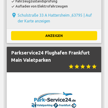
Fahrzeugzustandsprüfung
check
Aufladen von Elektrofahrzeugen
check
place
Schulstraße 33 A Hattersheim ,63795 |
Auf
der Karte anzeigen
ANZEIGEN
Parkservice24 Flughafen Frankfurt
Main Valetparken
star
star
star
star
star