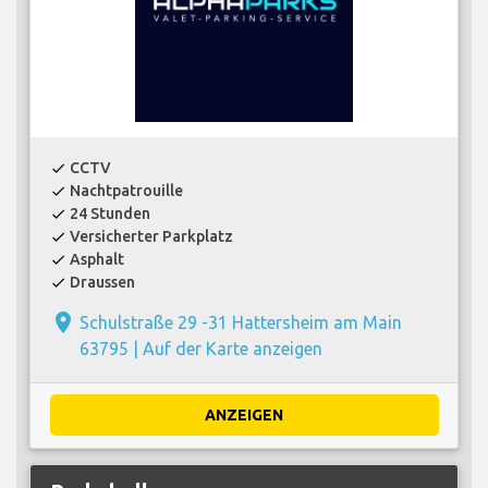
CCTV
check
Nachtpatrouille
check
24 Stunden
check
Versicherter Parkplatz
check
Asphalt
check
Draussen
check
place
Schulstraße 29 -31 Hattersheim am Main
63795 |
Auf der Karte anzeigen
ANZEIGEN