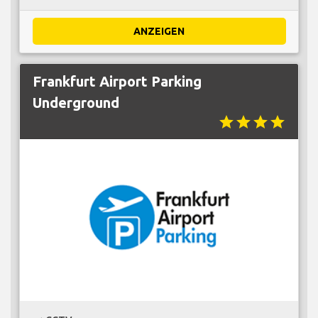
ANZEIGEN
Frankfurt Airport Parking
Underground
star
star
star
star