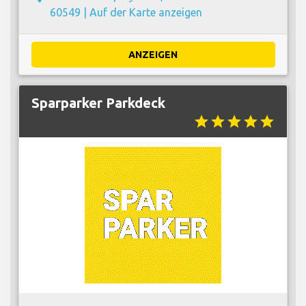
60549 |
Auf der Karte anzeigen
ANZEIGEN
Sparparker Parkdeck
star
star
star
star
star