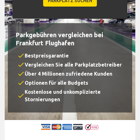
Parkgebühren vergleichen bei
Frankfurt Flughafen
check
Bestpreisgarantie
check
Vergleichen Sie alle Parkplatzbetreiber
check
Über 4 Millionen zufriedene Kunden
check
Optionen für alle Budgets
Kostenlose und unkomplizierte
check
Stornierungen