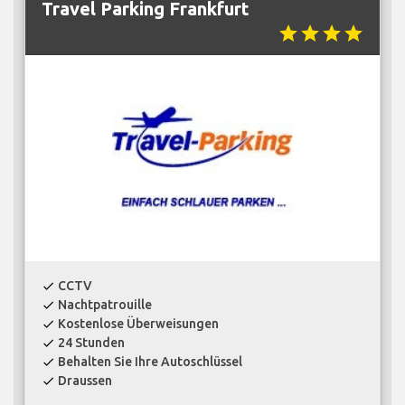
Travel Parking Frankfurt
star
star
star
star
CCTV
check
Nachtpatrouille
check
Kostenlose Überweisungen
check
24 Stunden
check
Behalten Sie Ihre Autoschlüssel
check
Draussen
check