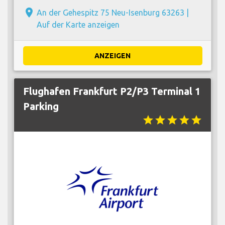
place
An der Gehespitz 75 Neu-Isenburg 63263 |
Auf der Karte anzeigen
ANZEIGEN
Flughafen Frankfurt P2/P3 Terminal 1
Parking
star
star
star
star
star