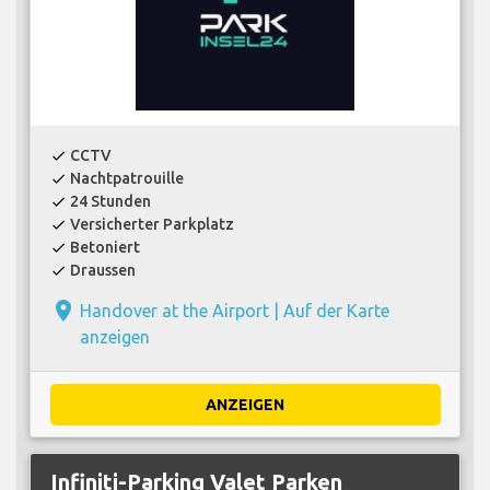
CCTV
check
Nachtpatrouille
check
24 Stunden
check
Versicherter Parkplatz
check
Betoniert
check
Draussen
check
place
Handover at the Airport |
Auf der Karte
anzeigen
ANZEIGEN
Infiniti-Parking Valet Parken