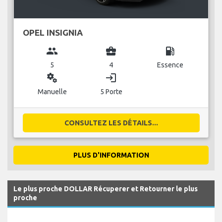
OPEL INSIGNIA
group
business_center
local_gas_station
5
4
Essence
miscellaneous_services
login
Manuelle
5 Porte
CONSULTEZ LES DÉTAILS...
PLUS D'INFORMATION
Le plus proche DOLLAR Récuperer et Retourner le plus
proche