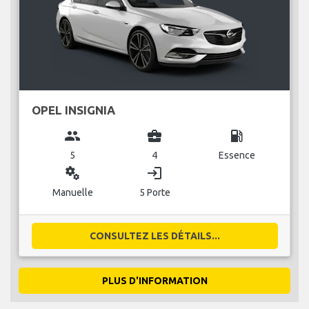
OPEL INSIGNIA
group
business_center
local_gas_station
5
4
Essence
miscellaneous_services
login
Manuelle
5 Porte
CONSULTEZ LES DÉTAILS...
PLUS D'INFORMATION