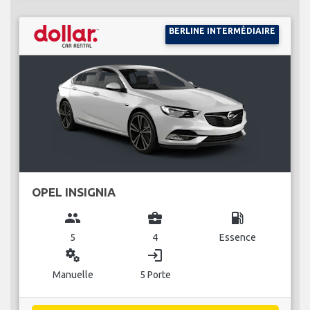
BERLINE INTERMÉDIAIRE
OPEL INSIGNIA
group
business_center
local_gas_station
5
4
Essence
miscellaneous_services
login
Manuelle
5 Porte