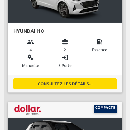
HYUNDAI I10
group
business_center
local_gas_station
4
2
Essence
miscellaneous_services
login
Manuelle
3 Porte
CONSULTEZ LES DÉTAILS...
COMPACTE