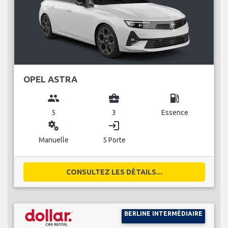
OPEL ASTRA
group
business_center
local_gas_station
5
3
Essence
miscellaneous_services
login
Manuelle
5 Porte
CONSULTEZ LES DÉTAILS...
BERLINE INTERMÉDIAIRE