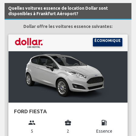
Quelles voitures essence de location Dollar sont
disponibles à Frankfurt Aéroport?
Dollar offre les voitures essence suivantes:
ÉCONOMIQUE
FORD FIESTA
group
business_center
local_gas_station
5
2
Essence