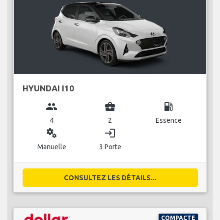
HYUNDAI I10
group
business_center
local_gas_station
4
2
Essence
miscellaneous_services
login
Manuelle
3 Porte
CONSULTEZ LES DÉTAILS...
COMPACTE