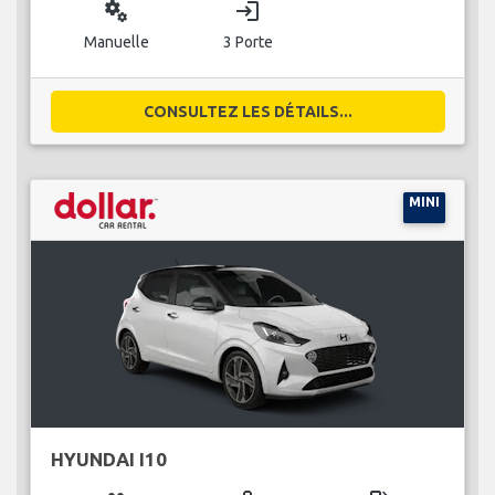
miscellaneous_services
login
Manuelle
3 Porte
CONSULTEZ LES DÉTAILS...
MINI
HYUNDAI I10