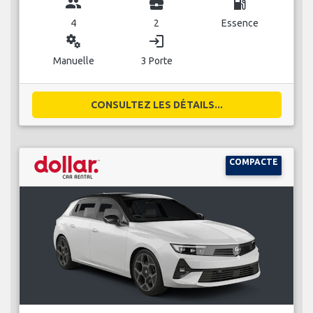
group
business_center
local_gas_station
4
2
Essence
miscellaneous_services
login
Manuelle
3 Porte
CONSULTEZ LES DÉTAILS...
COMPACTE