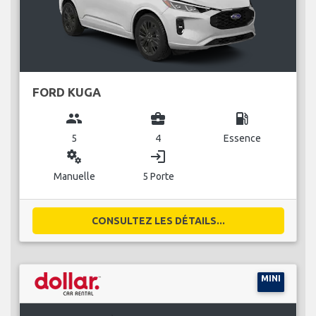
FORD KUGA
group
business_center
local_gas_station
5
4
Essence
miscellaneous_services
login
Manuelle
5 Porte
CONSULTEZ LES DÉTAILS...
MINI