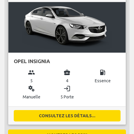
OPEL INSIGNIA
group
business_center
local_gas_station
5
4
Essence
miscellaneous_services
login
Manuelle
5 Porte
CONSULTEZ LES DÉTAILS...