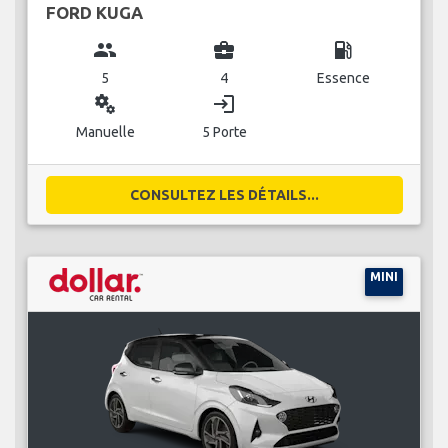
FORD KUGA
group
business_center
local_gas_station
5
4
Essence
miscellaneous_services
login
Manuelle
5 Porte
CONSULTEZ LES DÉTAILS...
MINI