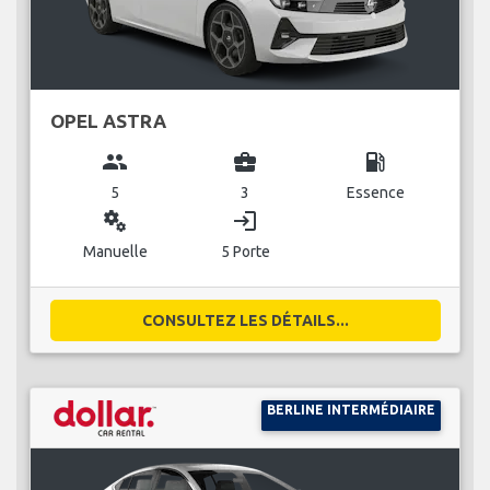
OPEL ASTRA
group
business_center
local_gas_station
5
3
Essence
miscellaneous_services
login
Manuelle
5 Porte
CONSULTEZ LES DÉTAILS...
BERLINE INTERMÉDIAIRE