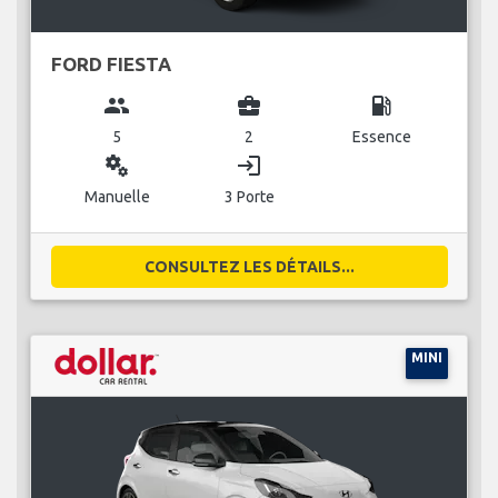
FORD FIESTA
group
business_center
local_gas_station
5
2
Essence
miscellaneous_services
login
Manuelle
3 Porte
CONSULTEZ LES DÉTAILS...
MINI