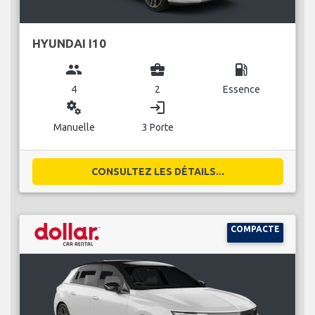
HYUNDAI I10
group
business_center
local_gas_station
4
2
Essence
miscellaneous_services
login
Manuelle
3 Porte
CONSULTEZ LES DÉTAILS...
COMPACTE