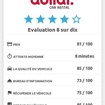
star
star
star
star
star_border
Evaluation 8 sur dix
credit_card
81 / 100
PRIX
timer
8 minutes
ATTENTE MOYENNE
directions_car
85 / 100
LA QUALITÉ DU VEHICULE
room_service
73 / 100
BUREAU D'INFORMATION
flag
75 / 100
RÉCUPERER LE VÉHICULE
beenhere
85 / 100