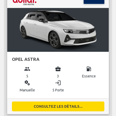
OPEL ASTRA
group
business_center
local_gas_station
5
3
Essence
miscellaneous_services
login
Manuelle
5 Porte
CONSULTEZ LES DÉTAILS...