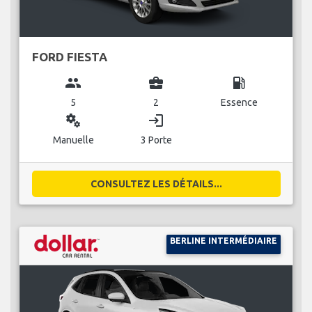
FORD FIESTA
group
business_center
local_gas_station
5
2
Essence
miscellaneous_services
login
Manuelle
3 Porte
CONSULTEZ LES DÉTAILS...
BERLINE INTERMÉDIAIRE