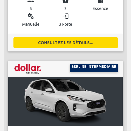
group
business_center
local_gas_station
5
2
Essence
miscellaneous_services
login
Manuelle
3 Porte
CONSULTEZ LES DÉTAILS...
BERLINE INTERMÉDIAIRE