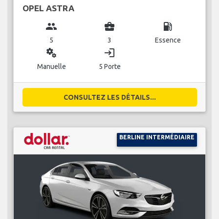
OPEL ASTRA
group
business_center
local_gas_station
5
3
Essence
miscellaneous_services
login
Manuelle
5 Porte
CONSULTEZ LES DÉTAILS...
BERLINE INTERMÉDIAIRE