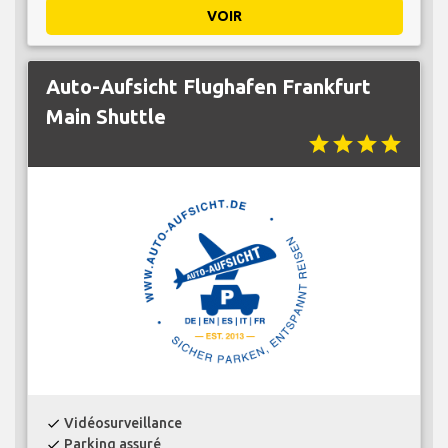
VOIR
Auto-Aufsicht Flughafen Frankfurt
Main Shuttle
star
star
star
star
Vidéosurveillance
check
Parking assuré
check