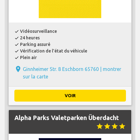
Vidéosurveillance
check
24 heures
check
Parking assuré
check
Vérification de l'état du véhicule
check
Plein air
check
place
Ginnheimer Str. 8 Eschborn 65760 |
montrer
sur la carte
VOIR
Alpha Parks Valetparken Überdacht
star
star
star
star