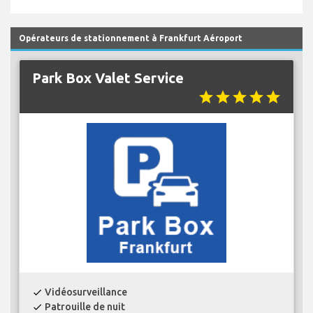
Opérateurs de stationnement à Frankfurt Aéroport
Park Box Valet Service
star
star
star
star
star
Vidéosurveillance
check
Patrouille de nuit
check