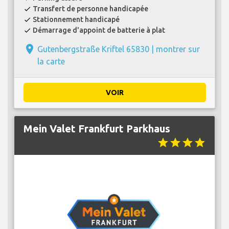
Transfert de personne handicapée
check
Stationnement handicapé
check
Démarrage d'appoint de batterie à plat
check
place
Gutenbergstraße Kriftel 65830 |
montrer sur
la carte
VOIR
Mein Valet Frankfurt Parkhaus
star
star
star
star