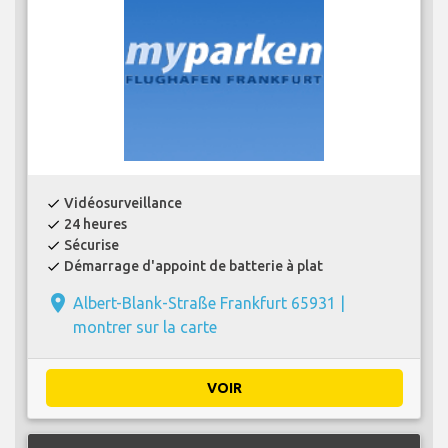
Vidéosurveillance
check
24 heures
check
Sécurise
check
Démarrage d'appoint de batterie à plat
check
place
Albert-Blank-Straße Frankfurt 65931 |
montrer sur la carte
VOIR