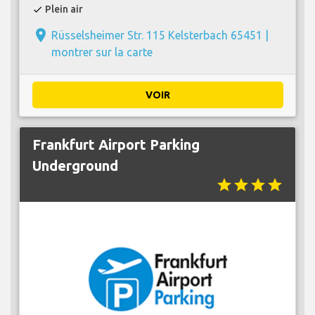
Plein air
check
place
Rüsselsheimer Str. 115 Kelsterbach 65451 |
montrer sur la carte
VOIR
Frankfurt Airport Parking
Underground
star
star
star
star