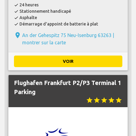
24 heures
check
Stationnement handicapé
check
Asphalte
check
Démarrage d'appoint de batterie à plat
check
place
An der Gehespitz 75 Neu-Isenburg 63263 |
montrer sur la carte
VOIR
Flughafen Frankfurt P2/P3 Terminal 1
Parking
star
star
star
star
star