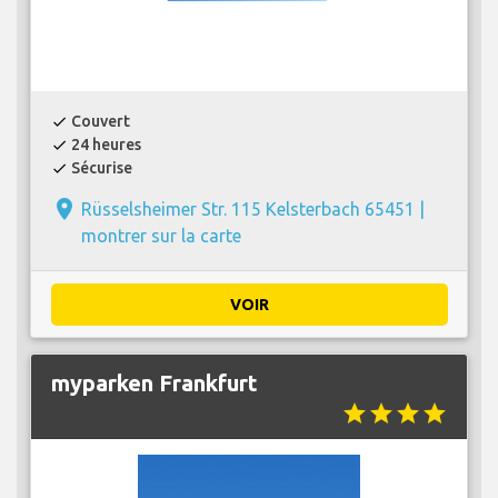
Couvert
check
24 heures
check
Sécurise
check
place
Rüsselsheimer Str. 115 Kelsterbach 65451 |
montrer sur la carte
VOIR
myparken Frankfurt
star
star
star
star