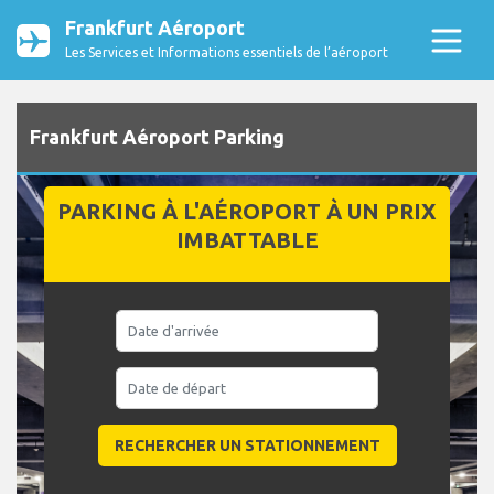
Frankfurt Aéroport
Les Services et Informations essentiels de l’aéroport
Frankfurt Aéroport Parking
PARKING À L'AÉROPORT À UN PRIX
IMBATTABLE