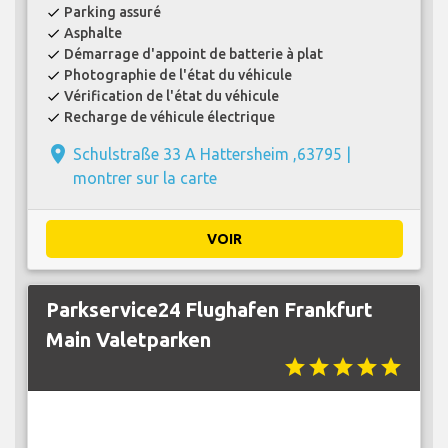
Parking assuré
check
Asphalte
check
Démarrage d'appoint de batterie à plat
check
Photographie de l'état du véhicule
check
Vérification de l'état du véhicule
check
Recharge de véhicule électrique
check
place
Schulstraße 33 A Hattersheim ,63795 |
montrer sur la carte
VOIR
Parkservice24 Flughafen Frankfurt
Main Valetparken
star
star
star
star
star