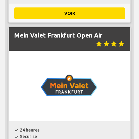
VOIR
Mein Valet Frankfurt Open Air
star
star
star
star
24 heures
check
Sécurise
check