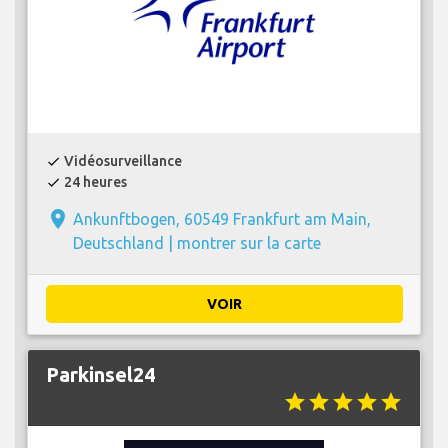
Vidéosurveillance
check
24 heures
check
place
Ankunftbogen, 60549 Frankfurt am Main,
Deutschland |
montrer sur la carte
VOIR
Parkinsel24
star
star
star
star
star