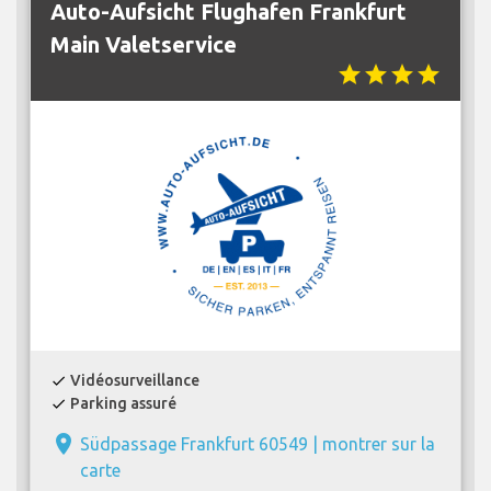
Auto-Aufsicht Flughafen Frankfurt
Main Valetservice
star
star
star
star
Vidéosurveillance
check
Parking assuré
check
place
Südpassage Frankfurt 60549 |
montrer sur la
carte