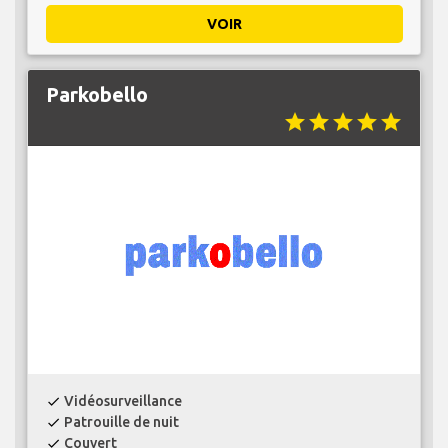
VOIR
Parkobello
star
star
star
star
star
Vidéosurveillance
check
Patrouille de nuit
check
Couvert
check