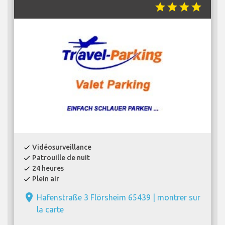
star
star
star
star
Vidéosurveillance
check
Patrouille de nuit
check
24 heures
check
Plein air
check
place
Hafenstraße 3 Flörsheim 65439 |
montrer sur
la carte