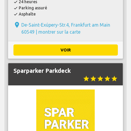
24 heures
check
Parking assuré
check
Asphalte
check
place
De-Saint-Exúpery-Str.4, Frankfurt am Main
60549 |
montrer sur la carte
VOIR
Sparparker Parkdeck
star
star
star
star
star