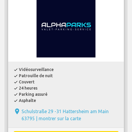
Vidéosurveillance
check
Patrouille de nuit
check
Couvert
check
24 heures
check
Parking assuré
check
Asphalte
check
place
Schulstraße 29 -31 Hattersheim am Main
63795 |
montrer sur la carte