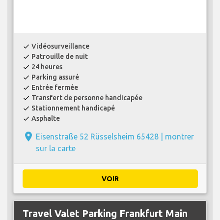
Vidéosurveillance
check
Patrouille de nuit
check
24 heures
check
Parking assuré
check
Entrée fermée
check
Transfert de personne handicapée
check
Stationnement handicapé
check
Asphalte
check
place
Eisenstraße 52 Rüsselsheim 65428 |
montrer
sur la carte
VOIR
Travel Valet Parking Frankfurt Main