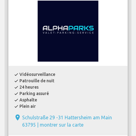
Vidéosurveillance
check
Patrouille de nuit
check
24 heures
check
Parking assuré
check
Asphalte
check
Plein air
check
place
Schulstraße 29 -31 Hattersheim am Main
63795 |
montrer sur la carte