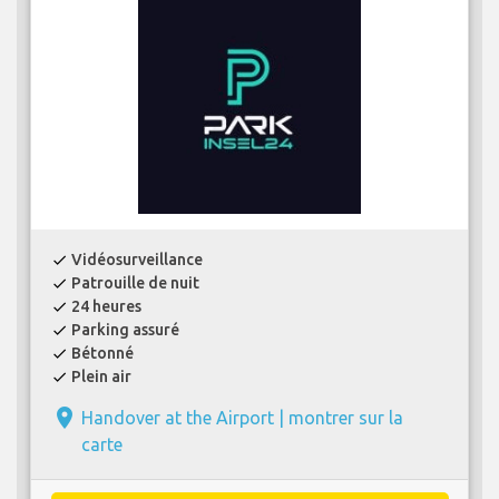
Vidéosurveillance
check
Patrouille de nuit
check
24 heures
check
Parking assuré
check
Bétonné
check
Plein air
check
place
Handover at the Airport |
montrer sur la
carte