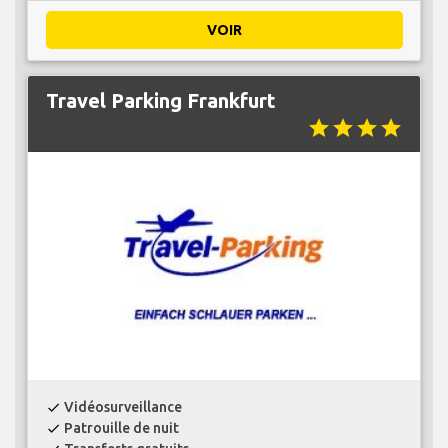
VOIR
Travel Parking Frankfurt
star
star
star
star
Vidéosurveillance
check
Patrouille de nuit
check