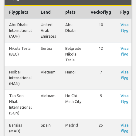
Flygplats
Land
plats
Veckoflyg
Flyg
Abu Dhabi
United
Abu
10
Visa
International
Arab
Dhabi
flyg
(AUH)
Emirates
Nikola Tesla
Serbia
Belgrade
12
Visa
(BEG)
Nikola
flyg
Tesla
Noibai
Vietnam
Hanoi
7
Visa
International
flyg
(HAN)
Tan Son
Vietnam
Ho Chi
9
Visa
Nhat
Minh City
flyg
International
(SGN)
Barajas
Spain
Madrid
25
Visa
(MAD)
flyg