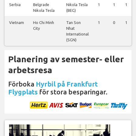
Serbia
Belgrade
Nikola Tesla
1
1
1
Nikola Tesla
(BEG)
Vietnam
Ho Chi Minh
Tan Son
1
0
1
City
Nhat
International
(SGN)
Planering av semester- eller
arbetsresa
Förboka
Hyrbil på Frankfurt
Flygplats
för stora besparingar.