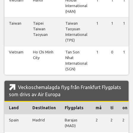
Vietnam
Hanoi
Noibai
1
1
1
International
(HAN)
Taiwan
Taipei
Taiwan
1
1
1
Taiwan
Taoyuan
Taoyuan
International
(TPE)
Vietnam
Ho Chi Minh
Tan Son
1
0
1
City
Nhat
International
(SGN)
Veckoschemalagda flyg från Frankfurt Flygplats
som drivs av Air Europa
Land
Destination
Flygplats
må
ti
on
Spain
Madrid
Barajas
2
2
2
(MAD)