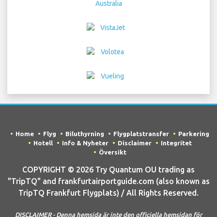
Home
Flyg
Biluthyrning
Flygplatstransfer
Parkering
Hotell
Info & Nyheter
Disclaimer
Integritet
Översikt
COPYRIGHT © 2026 Try Quantum OU trading as
"TripTQ" and frankfurtairportguide.com (also known as
TripTQ Frankfurt Flygplats) / All Rights Reserved.
DISCLAIMER - Denna hemsida är inte den officiella hemsidan för
Frankfurt Flygplats