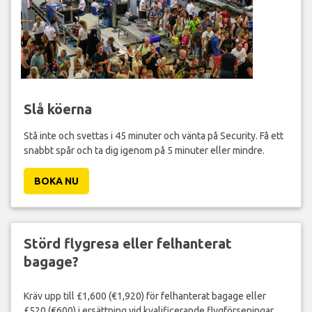
Slå köerna
Stå inte och svettas i 45 minuter och vänta på Security. Få ett
snabbt spår och ta dig igenom på 5 minuter eller mindre.
BOKA NU
Störd flygresa eller felhanterat
bagage?
Kräv upp till £1,600 (€1,920) för felhanterat bagage eller
£520 (€600) i ersättning vid kvalificerande flygförseningar