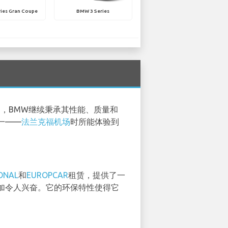
ies Gran Coupe
BMW 3 Series
，BMW继续秉承其性能、质量和
一——
法兰克福机场
时所能体验到
ONAL
和
EUROPCAR
租赁，提供了一
加令人兴奋。它的环保特性使得它