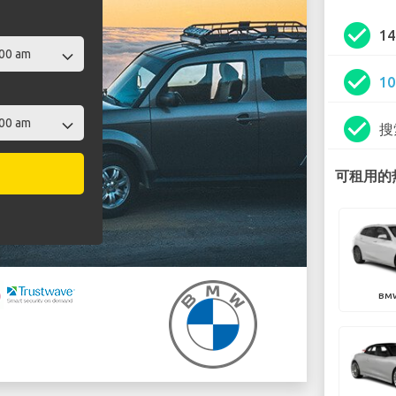
check_circle
1
check_circle
1
check_circle
搜
可租用的热
BMW