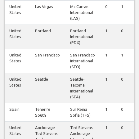
United
Las Vegas
Mc Carran
0
1
0
States
International
(LAS)
United
Portland
Portland
1
0
0
States
International
(PDX)
United
San Francisco
San Francisco
1
1
1
States
International
(SFO)
United
Seattle
Seattle-
1
0
0
States
Tacoma
International
(SEA)
Spain
Tenerife
Sur Reina
1
0
0
South
Sofia (TFS)
United
Anchorage
Ted Stevens
1
0
0
States
Ted Stevens
Anchorage