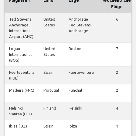
Flughafen
Land
Lage
Wöchentliche
Flüge
Ted Stevens
United
Anchorage
6
Anchorage
States
Ted Stevens
International
Anchorage
Airport (ANC)
Logan
United
Boston
7
International
States
(BOS)
Fuerteventura
Spain
Fuerteventura
2
(FUE)
Madeira (FNC)
Portugal
Funchal
2
Helsinki
Finland
Helsinki
4
Vantaa (HEL)
Ibiza (IBZ)
Spain
Ibiza
1