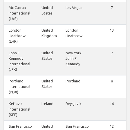
Mc Carran
United
Las Vegas
7
International
States
(LAS)
London
United
London
13
Heathrow
Kingdom
Heathrow
(LHR)
John F
United
New York
7
Kennedy
States
John F
International
Kennedy
(JFK)
Portland
United
Portland
8
International
States
(PDX)
Keflavik
Iceland
Reykjavik
14
International
(KEF)
San Francisco
United
San Francisco
12