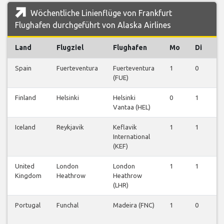
Wöchentliche Linienflüge von Frankfurt
Flughafen durchgeführt von Alaska Airlines
Land
Flugziel
Flughafen
Mo
Di
M
Spain
Fuerteventura
Fuerteventura
1
0
0
(FUE)
Finland
Helsinki
Helsinki
0
1
1
Vantaa (HEL)
Iceland
Reykjavik
Keflavik
1
1
1
International
(KEF)
United
London
London
1
1
1
Kingdom
Heathrow
Heathrow
(LHR)
Portugal
Funchal
Madeira (FNC)
1
0
0