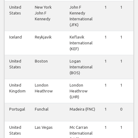
United
New York
John F
1
1
1
States
John F
Kennedy
Kennedy
International
(JFK)
Iceland
Reykjavik
Keflavik
1
1
1
International
(KEF)
United
Boston
Logan
1
1
1
States
International
(BOS)
United
London
London
1
1
2
Kingdom
Heathrow
Heathrow
(LHR)
Portugal
Funchal
Madeira (FNC)
1
0
0
United
Las Vegas
Mc Carran
1
1
1
States
International