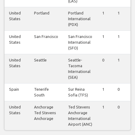
(LAS)
United
Portland
Portland
1
1
0
States
International
(PDX)
United
San Francisco
San Francisco
1
1
1
States
International
(SFO)
United
Seattle
Seattle-
0
1
1
States
Tacoma
International
(SEA)
Spain
Tenerife
Sur Reina
1
0
0
South
Sofia (TFS)
United
Anchorage
Ted Stevens
1
0
0
States
Ted Stevens
Anchorage
Anchorage
International
Airport (ANC)