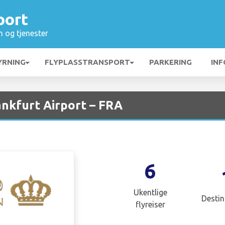
port
n og tjenester
YRNING
FLYPLASSTRANSPORT
PARKERING
INF
ankfurt Airport – FRA
6
Ukentlige
Destin
flyreiser