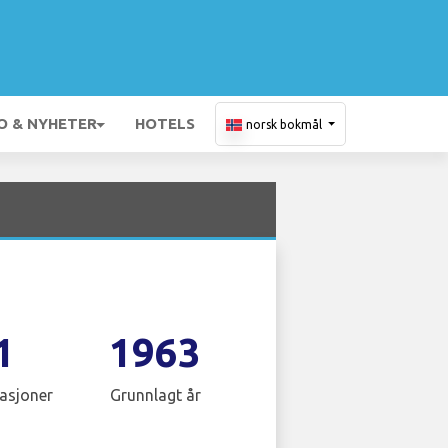
O & NYHETER
HOTELS
norsk bokmål
1
1963
asjoner
Grunnlagt år