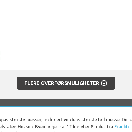
arrow_circle_down
FLERE OVERFØRSMULIGHETER
ropas største messer, inkludert verdens største bokmesse. Det 
elstaten Hessen. Byen ligger ca. 12 km eller 8 miles fra
Frankfur