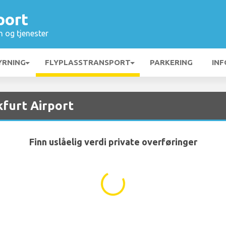
port
n og tjenester
YRNING
FLYPLASSTRANSPORT
PARKERING
INF
kfurt Airport
Finn uslåelig verdi private overføringer
...