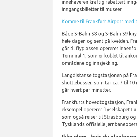
innehaveren kraftig rabattert inng
inngangsbilletter til museer.
Komme til Frankfurt Airport med 
Både S-Bahn S8 og S-Bahn S9 knyt
hele dagen og sent på kvelden. Fr
går til flyplassen opererer innen
Terminal 1, som er koblet til anko
områdene og innsjekking.
Langdistanse togstasjonen på Fran
shuttlebusser, som tar ca. 7 til 10
går hvert par minutter.
Frankfurts hovedtogstasjon, Frank
eksempel opererer flyselskapet Lu
som også reiser til Strasbourg og 
Tysklands offisielle jernbaneopera
Ikke glem - hvis du planlegg