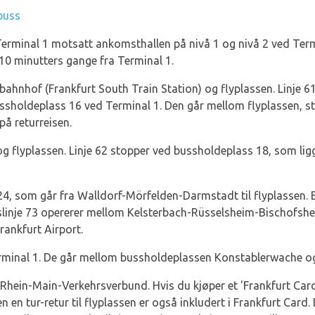
buss
erminal 1 motsatt ankomsthallen på nivå 1 og nivå 2 ved Termi
 10 minutters gange fra Terminal 1.
ahnhof (Frankfurt South Train Station) og flyplassen. Linje 61 
ussholdeplass 16 ved Terminal 1. Den går mellom flyplassen, 
å returreisen.
 flyplassen. Linje 62 stopper ved bussholdeplass 18, som lig
e 24, som går fra Walldorf-Mörfelden-Darmstadt til flyplassen.
inje 73 opererer mellom Kelsterbach-Rüsselsheim-Bischofsheim
ankfurt Airport.
minal 1. De går mellom bussholdeplassen Konstablerwache og 
øk Rhein-Main-Verkehrsverbund. Hvis du kjøper et 'Frankfurt Car
n tur-retur til flyplassen er også inkludert i Frankfurt Card. D