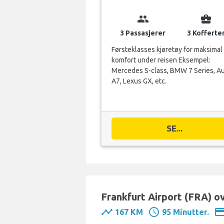
group
business_center
3 Passasjerer
3 Kofferte
Førsteklasses kjøretøy for maksimal
komfort under reisen Eksempel:
Mercedes S-class, BMW 7 Series, Au
A7, Lexus GX, etc.
SE...
Frankfurt Airport (FRA) o
timeline
schedule
payme
167 KM
95 Minutter.