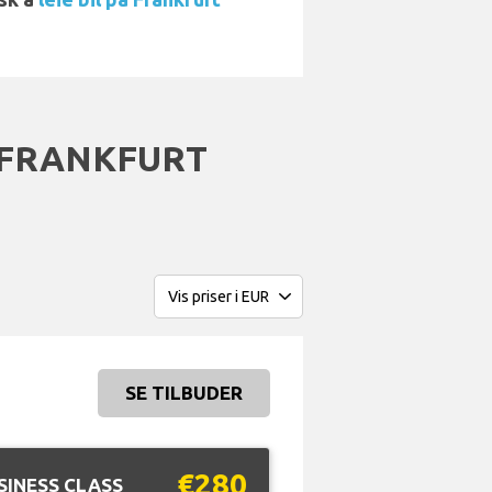
 FRANKFURT
SE TILBUDER
€280
SINESS CLASS