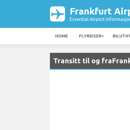
Frankfurt Air
Essential Airport Informasjo
HOME
FLYREISER
BILUTH
Transitt til og fraFran