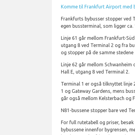
Komme til Frankfurt Airport med 
Frankfurts bybusser stopper ved T
egen bussterminal, som ligger ca.
Linje 61 går mellom Frankfurt-Südb
utgang 8 ved Terminal 2 og fra b
og stopper på de samme stedene p
Linje 62 går mellom Schwanheim og
Hall E, utgang 8 ved Terminal 2.
Terminal 1 er også tilknyttet linj
1 og Gateway Gardens, mens bussl
går også mellom Kelsterbach og Fr
N81-bussene stopper bare ved Ter
For full rutetabell og priser, bes
bybussene innenfor bygrensen, men e