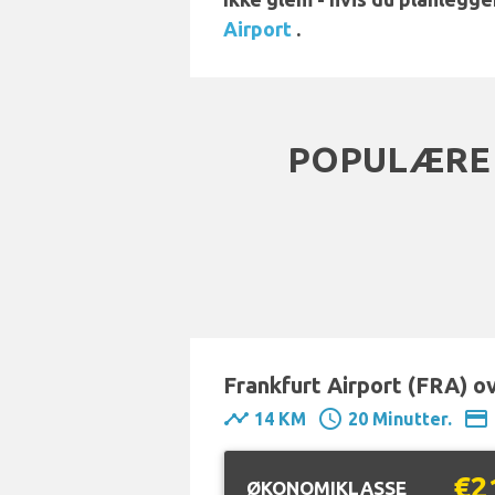
Airport
.
POPULÆRE 
Frankfurt Airport (FRA) ov
timeline
schedule
payment
14 KM
20 Minutter.
€2
ØKONOMIKLASSE