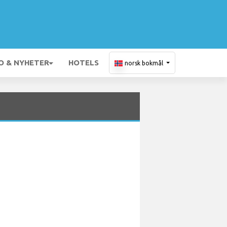
O & NYHETER
HOTELS
norsk bokmål