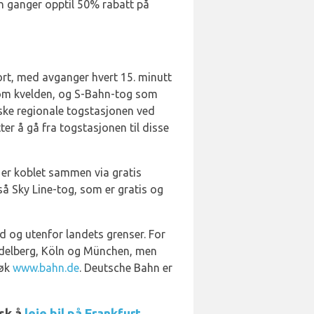
en ganger opptil 50% rabatt på
rt, med avganger hvert 15. minutt
00 om kvelden, og S-Bahn-tog som
ske regionale togstasjonen ved
er å gå fra togstasjonen til disse
 er koblet sammen via gratis
gså Sky Line-tog, som er gratis og
d og utenfor landets grenser. For
eidelberg, Köln og München, men
søk
www.bahn.de
. Deutsche Bahn er
isk å
leie bil på Frankfurt