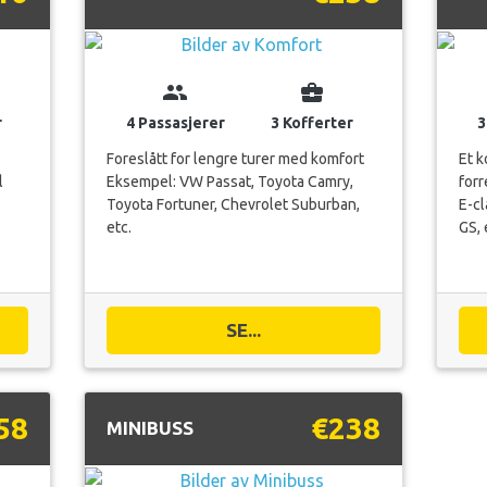
group
business_center
r
4 Passasjerer
3 Kofferter
3
Foreslått for lengre turer med komfort
Et k
l
Eksempel: VW Passat, Toyota Camry,
for
Toyota Fortuner, Chevrolet Suburban,
E-cl
etc.
GS, 
SE...
58
€238
MINIBUSS