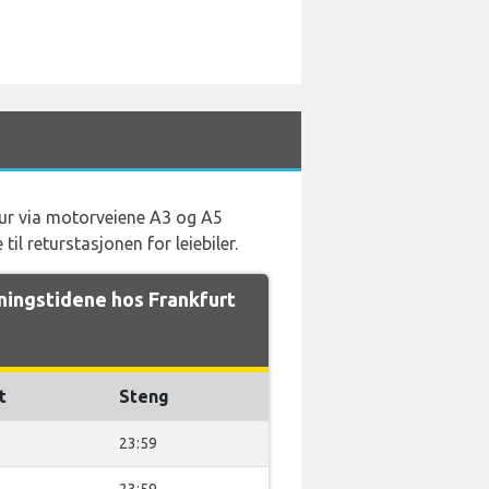
retur via motorveiene A3 og A5
l returstasjonen for leiebiler.
ingstidene hos Frankfurt
t
Steng
23:59