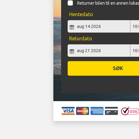
Returner bilen til en annen loka
Hentedato
Returdato
SØK