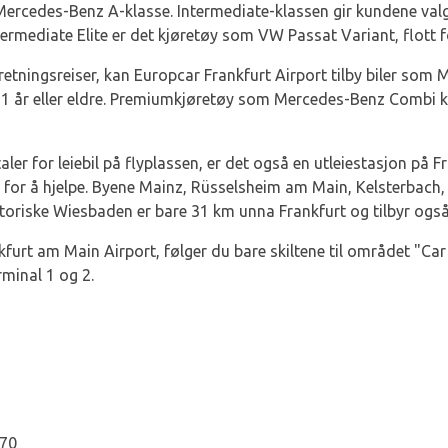
ercedes-Benz A-klasse. Intermediate-klassen gir kundene val
ermediate Elite er det kjøretøy som VW Passat Variant, flott fo
rretningsreiser, kan Europcar Frankfurt Airport tilby biler so
21 år eller eldre. Premiumkjøretøy som Mercedes-Benz Combi ka
aler for leiebil på flyplassen, er det også en utleiestasjon på
 for å hjelpe. Byene Mainz, Rüsselsheim am Main, Kelsterbach,
storiske Wiesbaden er bare 31 km unna Frankfurt og tilbyr også
rankfurt am Main Airport, følger du bare skiltene til området "
minal 1 og 2.
970