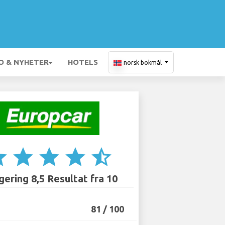
O & NYHETER
HOTELS
norsk bokmål
ar
star
star
star
star_half
ering 8,5 Resultat fra 10
81 / 100