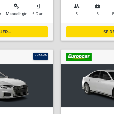
miscellaneous_services
login
group
business_center
n
Manuelt gir
5 Dør
5
3
ER...
SE D
LUKSUS