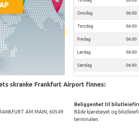
Tirsdag
06:00
Onsdag
06:00
Torsdag
06:00
Fredag
06:00
Lørdag
06:00
Søndag
06:00
s skranke Frankfurt Airport finnes:
Beliggenhet til bilutleiefi
 FRANKFURT AM MAIN, 60549
Både kjøretøyet og bilutleief
terminalen.