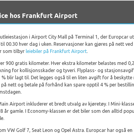
ce hos Frankfurt Airport
tleiestasjon i Airport City Mall på Terminal 1, der Europcar utl
00 til 00.30 hver dag i uken. Reservasjoner kan gjøres på nett ve
r som tilbyr
leiebiler på Frankfurt Airport
.
er 900 gratis kilometer. Hver ekstra kilometer belastes med 0,2
ning for kollisjonsskader og tyveri. Flyplass- og stasjonsavgi
blir lagt til. Det legges også til en liten avgift for å beskytt
n på nett og betale på forhånd kan spare opptil 4 % per bestill
omstdagen.
in Airport inkluderer et bredt utvalg av kjøretøy. I Mini-klas
 18 år gamle. I Economy-klassen er det biler som den alltid p
e.
om VW Golf 7, Seat Leon og Opel Astra. Europcar har også en 