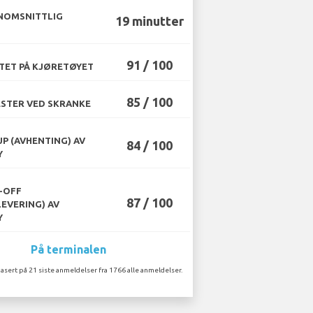
NOMSNITTLIG
19 minutter
91 / 100
TET PÅ KJØRETØYET
85 / 100
STER VED SKRANKE
UP (AVHENTING) AV
84 / 100
Y
-OFF
87 / 100
LEVERING) AV
Y
På terminalen
asert på 21 siste anmeldelser fra 1766 alle anmeldelser.