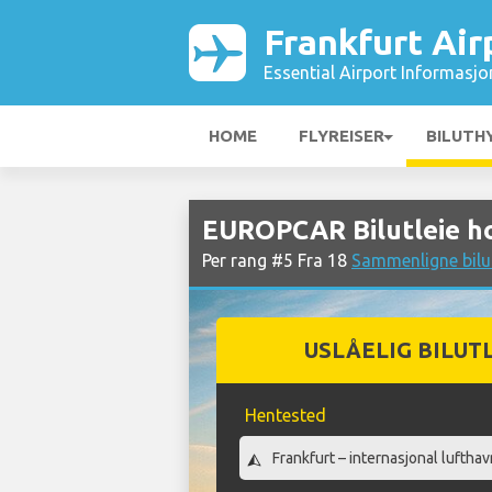
Frankfurt Air
Essential Airport Informasjo
HOME
FLYREISER
BILUTH
EUROPCAR Bilutleie ho
Per rang #5 Fra 18
Sammenligne bilut
USLÅELIG BILUT
Hentested