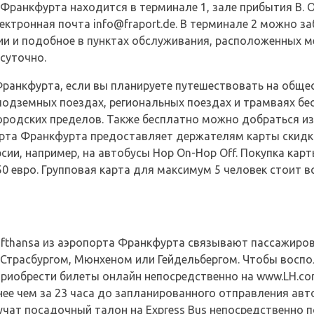
 Франкфурта находится в терминале 1, зале прибытия B. 
 электронная почта info@fraport.de. В терминале 2 можно 
ии и подобное в пунктах обслуживания, расположенных м
суточно.
Франкфурта, если вы планируете путешествовать на обще
и подземных поездах, региональных поездах и трамваях б
городских пределов. Также бесплатно можно добраться из
 карта Франкфурта предоставляет держателям карты скидк
рсии, например, на автобусы Hop On-Hop Off. Покупка кар
0 евро. Групповая карта для максимум 5 человек стоит все
ufthansa из аэропорта Франкфурта связывают пассажиров
 Страсбургом, Мюнхеном или Гейдельбергом. Чтобы воспо
приобрести билеты онлайн непосредственно на www.LH.co
ее чем за 23 часа до запланированного отправления авто
чат посадочный талон на Express Bus непосредственно п