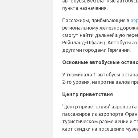
автобусы. Бесплатные автобусы
пункта назначения.
Пассажиры, прибывающие в
аэ
региональному железнодорожно
смогут найти дальнейшую перево
Рейнланд-Пфальц. Автобусы аэ
другими городами Германии.
Основные автобусные остан
У терминала 1 автобусы остан
2-го уровня, напротив залов п
Центр приветствия
'Центр приветствия' аэропор
пассажиров из аэропорта Франк
туристическом размещении и т
карт скидки на посещение музее