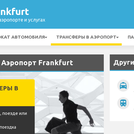
nkfurt
эропорте и услугах
ОКАТ АВТОМОБИЛЯ
ТРАНСФЕРЫ В АЭРОПОРТ
ПА
Други
 Аэропорт Frankfurt
local_taxi
ЕРЫ В
train
, поезде или
 поездка