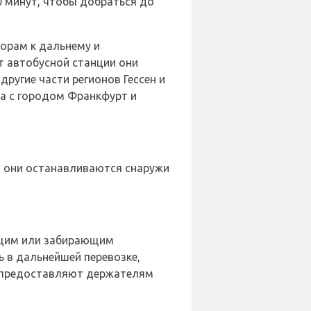
0 минут, чтобы добраться до
орам к дальнему и
т автобусной станции они
другие части регионов Гессен и
а с городом Франкфурт и
2 они останавливаются снаружи
ющим или забирающим
 в дальнейшей перевозке,
е предоставляют держателям