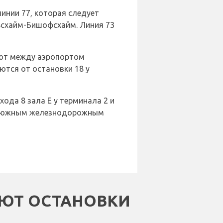
инии 77, которая следует
льсхайм-Бишофсхайм. Линия 73
уют между аэропортом
ются от остановки 18 у
ода 8 зала E у терминала 2 и
м и южным железнодорожным
ЕЮТ ОСТАНОВКИ