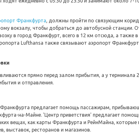
 ходят ежедневно с 05:30 до 23:30 и занимают около 7-1
ропорт Франкфурта
, должны пройти по связующим корид
му вокзалу, чтобы добраться до автобусной станции. О
зку в город Франкфурт, всего в 12 км отсюда, а также в 
ропорта Lufthansa также связывают аэропорт Франкфурт
овки
авливаются прямо перед залом прибытия, а у терминала 
рибытия и отправления.
та Франкфурта предлагает помощь пассажирам, прибыва
фурта-на-Майне. 'Центр приветствия' предлагает помощь
аких вещах, как карты Франкфурта и РейнМайна, которы
в, выставок, ресторанов и магазинов.