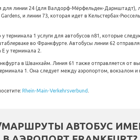
ги для линии 24 (для Валдорф-Мёрфельден-Дармштадт), л
Gardens, и линии 73, которая идет в Кельстербах-Рюссе
 у терминала 1 услуги для автобусов n81, которые след
таблерваке во Франкфурте. Автобусы линии 62 отправля
 E у терминала 2.
нкфурта в Шванхайм. Линия 61 также отправляется от вых
 терминала 1. Она следует между аэропортом, вокзало
посетите:
Rhein-Main-Verkehrsverbund
.
/МАРШРУТЫ АВТОБУС ИМ
В АЭРОПОРТ FRANKFURT?