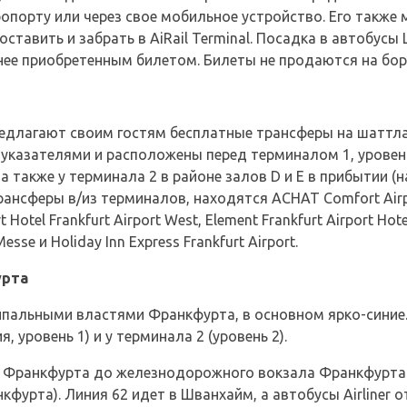
эропорту или через свое мобильное устройство. Его также
ставить и забрать в AiRail Terminal. Посадка в автобусы
нее приобретенным билетом. Билеты не продаются на бор
едлагают своим гостям бесплатные трансферы на шаттла
указателями и расположены перед терминалом 1, уровень
а также у терминала 2 в районе залов D и E в прибытии (н
ансферы в/из терминалов, находятся ACHAT Comfort Airpor
 Hotel Frankfurt Airport West, Element Frankfurt Airport Hotel
Messe и Holiday Inn Express Frankfurt Airport.
урта
пальными властями Франкфурта, в основном ярко-синие.
 уровень 1) и у терминала 2 (уровень 2).
та Франкфурта до железнодорожного вокзала Франкфурт
урта). Линия 62 идет в Шванхайм, а автобусы Airliner