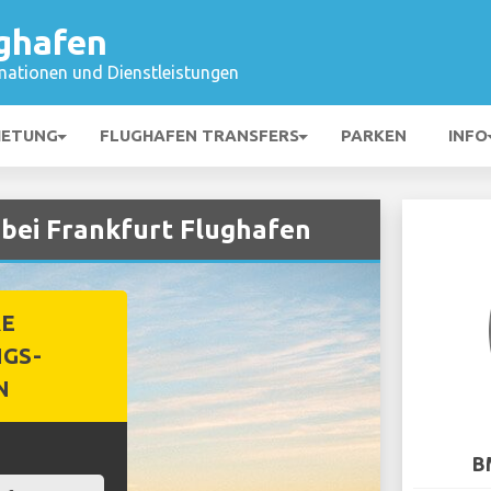
ughafen
mationen und Dienstleistungen
IETUNG
FLUGHAFEN TRANSFERS
PARKEN
INFO
ei Frankfurt Flughafen
RE
GS-
N
B