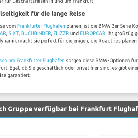
r für Geschäftsreisen in und um Frankfurt.
seitigkeit für die lange Reise
eise vom
Frankfurter Flughafen
planen, ist die BMW 3er Serie Ko
CAR
,
SIXT
,
BUCHBINDER
,
FLIZZR
und
EUROPCAR
. Ihr großzügi
ynamik macht sie perfekt für diejenigen, die Roadtrips plane
sen am Frankfurter Flughafen
sorgen diese BMW-Optionen für 
rt. Egal, ob Sie geschäftlich oder privat hier sind, es gibt ei
se garantiert.
h Gruppe verfügbar bei Frankfurt Flugha