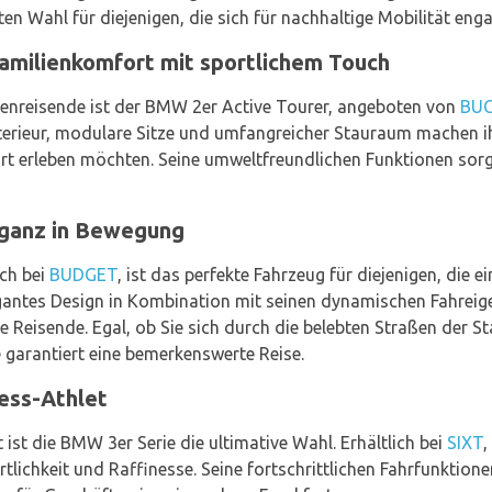
n Wahl für diejenigen, die sich für nachhaltige Mobilität enga
amilienkomfort mit sportlichem Touch
ppenreisende ist der BMW 2er Active Tourer, angeboten von
BU
terieur, modulare Sitze und umfangreicher Stauraum machen ih
urt erleben möchten. Seine umweltfreundlichen Funktionen sorge
ganz in Bewegung
ch bei
BUDGET
, ist das perfekte Fahrzeug für diejenigen, die e
egantes Design in Kombination mit seinen dynamischen Fahreig
e Reisende. Egal, ob Sie sich durch die belebten Straßen der 
garantiert eine bemerkenswerte Reise.
ess-Athlet
 ist die BMW 3er Serie die ultimative Wahl. Erhältlich bei
SIXT
,
portlichkeit und Raffinesse. Seine fortschrittlichen Fahrfunktio