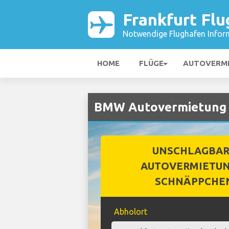
Frankfurt Fl
Notwendige Flughafen Infor
HOME
FLÜGE
AUTOVERM
BMW Autovermietung b
UNSCHLAGBA
AUTOVERMIETUN
SCHNÄPPCHE
Abholort