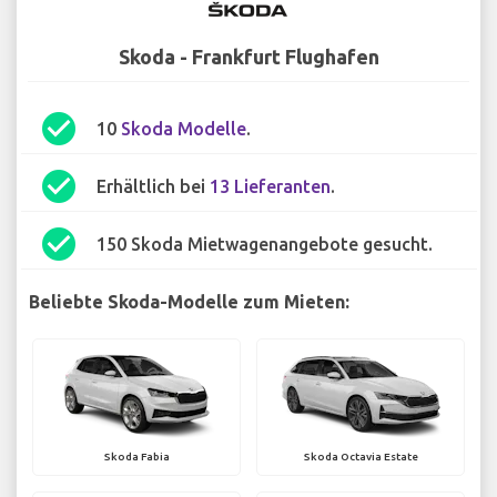
Skoda - Frankfurt Flughafen
check_circle
10
Skoda Modelle
.
check_circle
Erhältlich bei
13 Lieferanten
.
check_circle
150 Skoda Mietwagenangebote gesucht.
Beliebte Skoda-Modelle zum Mieten:
Skoda Fabia
Skoda Octavia Estate