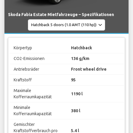
Skoda Fabia Estate Mietfahrzeuge – Spezifikationen
Körpertyp
Hatchback
CO2-Emissionen
136 g/km
Antriebsräder
Front wheel drive
Kraftstoff
95
Maximale
1190 l
Kofferraumkapazität
Minimale
380 l
Kofferraumkapazität
Gemischter
Kraftstoffverbrauch pro
5.4 l