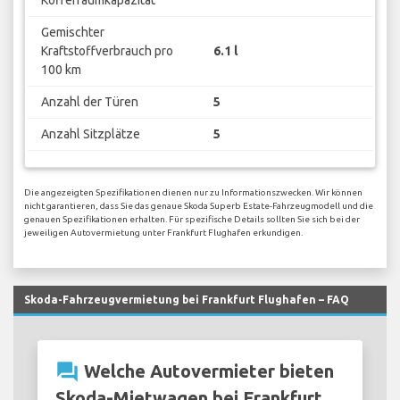
Kofferraumkapazität
Gemischter
Kraftstoffverbrauch pro
6.1 l
100 km
Anzahl der Türen
5
Anzahl Sitzplätze
5
Die angezeigten Spezifikationen dienen nur zu Informationszwecken. Wir können
nicht garantieren, dass Sie das genaue Skoda Superb Estate-Fahrzeugmodell und die
genauen Spezifikationen erhalten. Für spezifische Details sollten Sie sich bei der
jeweiligen Autovermietung unter Frankfurt Flughafen erkundigen.
Skoda-Fahrzeugvermietung bei Frankfurt Flughafen – FAQ
question_answer
Welche Autovermieter bieten
Skoda-Mietwagen bei Frankfurt