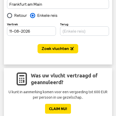
Was uw vlucht vertraagd of
geannuleerd?
U kunt in aanmerking komen voor een vergoeding tot 600 EUR
Sta 
per persoon in uw gezelschap..
ee
CLAIM NU!