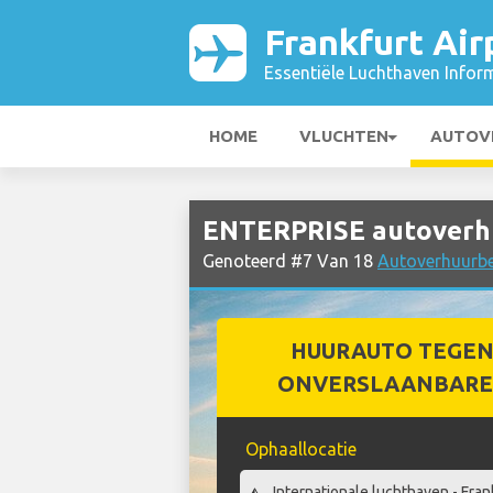
Frankfurt Air
Essentiële Luchthaven Infor
HOME
VLUCHTEN
AUTOV
ENTERPRISE autoverhuu
Genoteerd #7 Van 18
Autoverhuurbed
HUURAUTO TEGEN
ONVERSLAANBARE 
Ophaallocatie