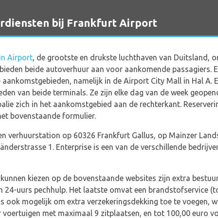
iensten bij Frankfurt Airport
n Airport
, de grootste en drukste luchthaven van Duitsland, o
 bieden beide autoverhuur aan voor aankomende passagiers. 
aankomstgebieden, namelijk in de Airport City Mall in Hal A. E
den van beide terminals. Ze zijn elke dag van de week geopend 
balie zich in het aankomstgebied aan de rechterkant. Reserver
et bovenstaande formulier.
een verhuurstation op 60326 Frankfurt Gallus, op Mainzer Lan
nderstrasse 1. Enterprise is een van de verschillende bedrijve
t kunnen kiezen op de bovenstaande websites zijn extra bestu
 24-uurs pechhulp. Het laatste omvat een brandstofservice (tot 
t is ook mogelijk om extra verzekeringsdekking toe te voegen, 
 voertuigen met maximaal 9 zitplaatsen, en tot 100,00 euro v