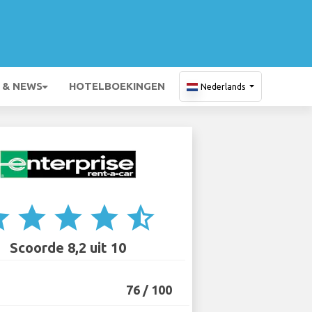
 & NEWS
HOTELBOEKINGEN
Nederlands
ar
star
star
star
star_half
Scoorde 8,2 uit 10
76 / 100