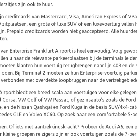
rzitjes zijn ook te huur.
n creditcards van Mastercard, Visa, American Express of VP
 zitplaatsen, een grote of luxe SUV of een luxevoertuig willen
ijn. Prepaid creditcards worden niet geaccepteerd. Alle huur
ten.
van Enterprise Frankfurt Airport is heel eenvoudig. Volg gew
en u naar de relevante parkeerplaatsen bij de terminals leiden
1 moeten klanten hun voertuig terugbrengen naar lijn 408 en de
oen. Bij Terminal 2 moeten ze hun Enterprise-voertuig parkere
n verbonden met overdekte loopbruggen naar de vertrekgebiede
Airport biedt een breed scala aan voertuigen voor elke gelegenh
 Corsa, VW Golf of VW Passat, of gezinsauto's zoals de Ford 
ie, en de Nissan Qashqai en Ford Kuga in de basis SUV/4x4-ca
rcedes GLE en Volvo XC60. Op zoek naar een comfortabele 5-p
ren. Of iets met aantrekkingskracht? Probeer de Audi A6, een
 kleine groepen reizigers zijn er ook voertuigen zoals de 7-