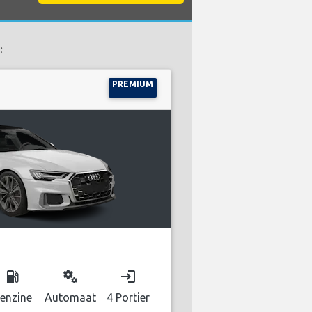
:
PREMIUM
local_gas_station
miscellaneous_services
login
enzine
Automaat
4 Portier