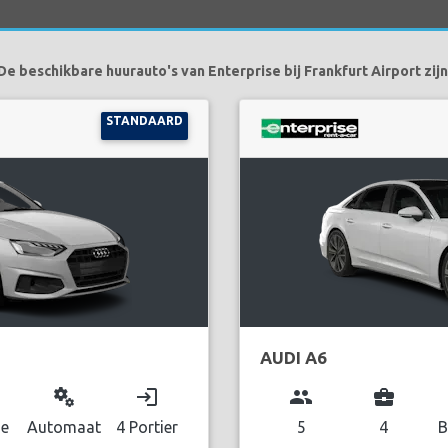
De beschikbare huurauto's van Enterprise bij Frankfurt Airport zijn
STANDAARD
AUDI A6
miscellaneous_services
login
group
business_center
ne
Automaat
4 Portier
5
4
B