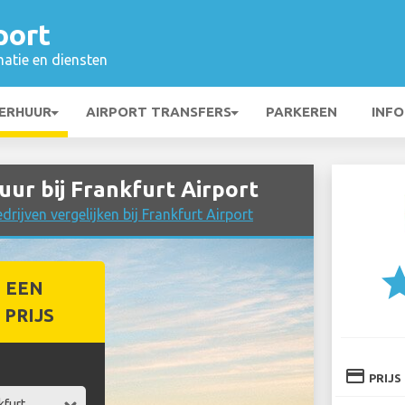
port
matie en diensten
ERHUUR
AIRPORT TRANSFERS
PARKEREN
INFO
r bij Frankfurt Airport
rijven vergelijken bij Frankfurt Airport
st
 EEN
PRIJS
credit_card
PRIJS