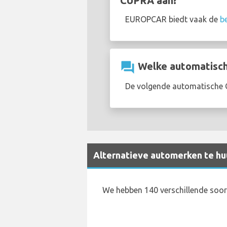
CUPRA aan?
EUROPCAR biedt vaak de
b
question_answer
Welke automatische
De volgende automatische CU
Alternatieve automerken te huu
We hebben 140 verschillende soort