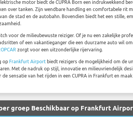
lektrische motor biedt de CUPRA Born een indrukwekkend berei
ken over tanken. Zijn wendbare handling en comfortabele rit 
n de stad en de autobahn. Bovendien biedt het een stille, emissi
rzaamheid.
h voor de milieubewuste reiziger. Of je nu een zakelijke profes
tadsritten of een vakantieganger die een duurzame auto wil om 
ROPCAR
zorgt voor een uitzonderlijke rijervaring.
g op
Frankfurt Airport
biedt reizigers de mogelijkheid om de un
ren. Met de nadruk op stijl, innovatie en milieuvriendelijk de
e sensatie van het rijden in een CUPRA in Frankfurt en maak je
er groep Beschikbaar op Frankfurt Airpor