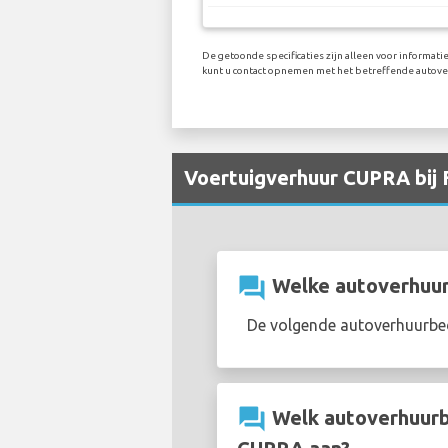
De getoonde specificaties zijn alleen voor informati
kunt u contact opnemen met het betreffende autover
Voertuigverhuur CUPRA bij 
question_answer
Welke autoverhuurb
De volgende autoverhuurbed
question_answer
Welk autoverhuurbe