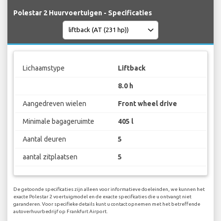
Polestar 2 Huurvoertuigen - Specificaties
Lichaamstype
Liftback
8.0 h
Aangedreven wielen
Front wheel drive
Minimale bagageruimte
405 l
Aantal deuren
5
aantal zitplaatsen
5
De getoonde specificaties zijn alleen voor informatieve doeleinden, we kunnen het
exacte Polestar 2 voertuigmodel en de exacte specificaties die u ontvangt niet
garanderen. Voor specifieke details kunt u contact opnemen met het betreffende
autoverhuurbedrijf op Frankfurt Airport.