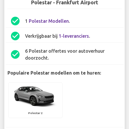
Polestar - Frankfurt Airport
check_circle
1
Polestar Modellen
.
check_circle
Verkrijgbaar bij
1-leveranciers
.
6 Polestar offertes voor autoverhuur
check_circle
doorzocht.
Populaire Polestar modellen om te huren:
Polestar 2