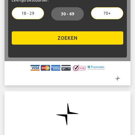
18 - 29
70+
30 - 69
ZOEKEN