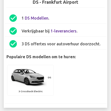
DS - Frankfurt Airport
check_circle
1
DS Modellen
.
check_circle
Verkrijgbaar bij
1-leveranciers
.
check_circle
3 DS offertes voor autoverhuur doorzocht.
Populaire DS modellen om te huren:
DS
3 Crossback Electric