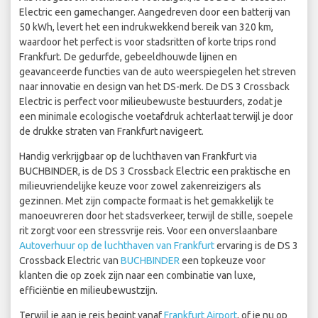
Electric een gamechanger. Aangedreven door een batterij van
50 kWh, levert het een indrukwekkend bereik van 320 km,
waardoor het perfect is voor stadsritten of korte trips rond
Frankfurt. De gedurfde, gebeeldhouwde lijnen en
geavanceerde functies van de auto weerspiegelen het streven
naar innovatie en design van het DS-merk. De DS 3 Crossback
Electric is perfect voor milieubewuste bestuurders, zodat je
een minimale ecologische voetafdruk achterlaat terwijl je door
de drukke straten van Frankfurt navigeert.
Handig verkrijgbaar op de luchthaven van Frankfurt via
BUCHBINDER, is de DS 3 Crossback Electric een praktische en
milieuvriendelijke keuze voor zowel zakenreizigers als
gezinnen. Met zijn compacte formaat is het gemakkelijk te
manoeuvreren door het stadsverkeer, terwijl de stille, soepele
rit zorgt voor een stressvrije reis. Voor een onverslaanbare
Autoverhuur op de luchthaven van Frankfurt
ervaring is de DS 3
Crossback Electric van
BUCHBINDER
een topkeuze voor
klanten die op zoek zijn naar een combinatie van luxe,
efficiëntie en milieubewustzijn.
Terwijl je aan je reis begint vanaf
Frankfurt Airport
, of je nu op