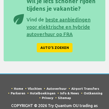
Wil je iets schoner rijden
tijdens je vakantie?
eco
Vind de
beste aanbiedingen
voor elektrische en hybride
autoverhuur op FRA
AUTO'S ZOEKEN
Home
Vluchten
Autoverhuur
Airport Transfers
Parkeren
Hotelboekingen
Info & News
Ontkenning
Privacy
Sitemap
COPYRIGHT © 2026 Try Quantum OU trading as