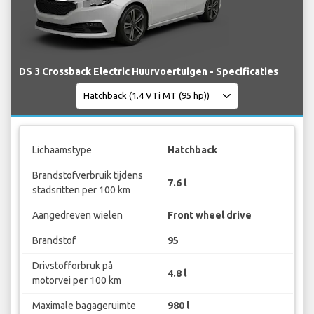
DS 3 Crossback Electric Huurvoertuigen - Specificaties
Lichaamstype
Hatchback
Brandstofverbruik tijdens
7.6 l
stadsritten per 100 km
Aangedreven wielen
Front wheel drive
Brandstof
95
Drivstofforbruk på
4.8 l
motorvei per 100 km
Maximale bagageruimte
980 l