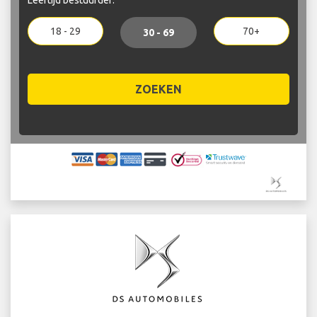
18 - 29
70+
30 - 69
ZOEKEN