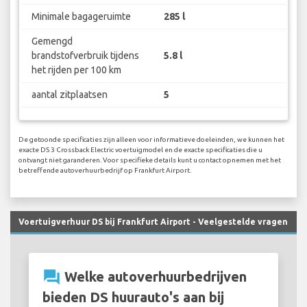
Minimale bagageruimte
285 l
Gemengd
brandstofverbruik tijdens
5.8 l
het rijden per 100 km
aantal zitplaatsen
5
De getoonde specificaties zijn alleen voor informatieve doeleinden, we kunnen het
exacte DS 3 Crossback Electric voertuigmodel en de exacte specificaties die u
ontvangt niet garanderen. Voor specifieke details kunt u contact opnemen met het
betreffende autoverhuurbedrijf op Frankfurt Airport.
Voertuigverhuur DS bij Frankfurt Airport - Veelgestelde vragen
question_answer
Welke autoverhuurbedrijven
bieden DS huurauto's aan bij