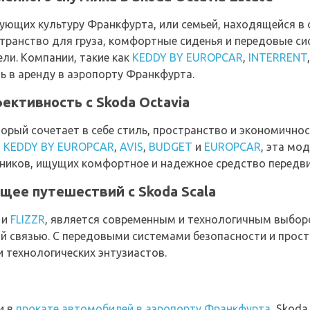
ующих культуру Франкфурта, или семьей, находящейся в от
ранство для груза, комфортные сиденья и передовые си
ли. Компании, такие как
KEDDY BY EUROPCAR
,
INTERRENT
ь в аренду в аэропорту Франкфурта.
ктивность с Skoda Octavia
орый сочетает в себе стиль, пространство и экономичност
я
KEDDY BY EUROPCAR
,
AVIS
,
BUDGET
и
EUROPCAR
, эта мо
иков, ищущих комфортное и надежное средство передви
щее путешествий с Skoda Scala
и
FLIZZR
, является современным и технологичным выборо
й связью. С передовыми системами безопасности и прос
 технологических энтузиастов.
и в
прокате автомобилей в аэропорту Франкфурта
, Skoda