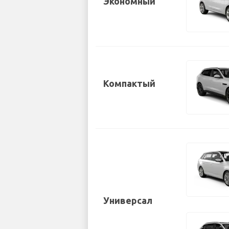
Экономный
Компактый
Универсал