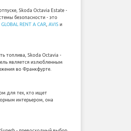
пуске, Skoda Octavia Estate -
стемы безопасности - это
,
GLOBAL RENT A CAR
,
AVIS
и
ь топлива, Skoda Octavia -
дель является излюбленным
жения во Франкфурте.
м для тех, кто ищет
торным интерьером, она
 Superb - превосходный выбор.