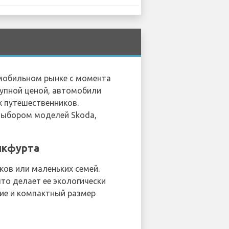
омобильном рынке с момента
тупной ценой, автомобили
 путешественников.
выбором моделей Skoda,
нкфурта
ков или маленьких семей.
то делает ее экологически
ние и компактный размер