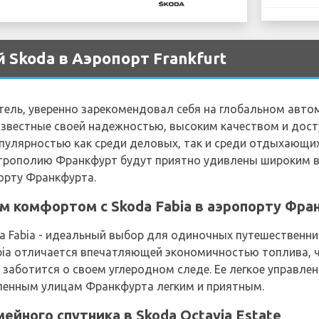
 Skoda в Аэропорт Frankfurt
тель, уверенно зарекомендовал себя на глобальном авт
 Известные своей надежностью, высоким качеством и дос
пулярностью как среди деловых, так и среди отдыхающих
трополию Франкфурт будут приятно удивлены широким 
орту Франкфурта.
 комфортом с Skoda Fabia в аэропорту Фра
da Fabia - идеальный выбор для одиночных путешественни
bia отличается впечатляющей экономичностью топлива, ч
 заботится о своем углеродном следе. Ее легкое управле
ленным улицам Франкфурта легким и приятным.
йного спутника в Skoda Octavia Estate