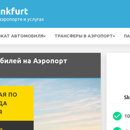
nkfurt
эропорте и услугах
ОКАТ АВТОМОБИЛЯ
ТРАНСФЕРЫ В АЭРОПОРТ
ПА
билей на Аэропорт
АЯ ПО
Sk
ДА
Я
check_circle
1
я