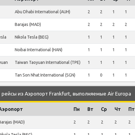
Abu Dhabi International (AUH)
2
2
1
1
Barajas (MAD)
2
2
2
2
esla
Nikola Tesla (BEG)
1
1
1
1
Noibai International (HAN)
1
1
1
1
yuan
Taiwan Taoyuan International (TPE)
1
1
1
1
Tan Son Nhat International (SGN)
1
0
1
1
ейсы из Аэропорт Frankfurt, выполняемые Air Europa
Аэропорт
Пн
Вт
Ср
Чт
Пт
Barajas (MAD)
2
2
2
2
2
Nikola Tesla (BEG)
1
1
1
1
1