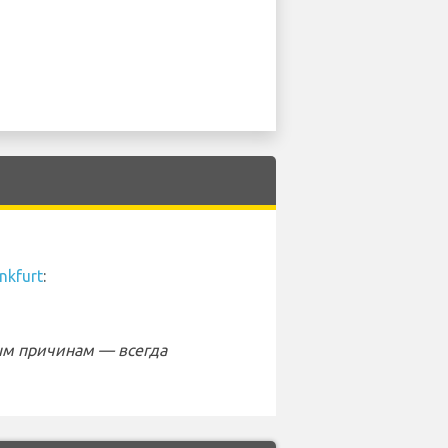
nkfurt
:
ым причинам — всегда