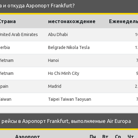
a и откуда Аэропорт Frankfurt?
Страна
местонахождение
Еженедель
nited Arab Emirates
Abu Dhabi
1
erbia
Belgrade Nikola Tesla
1
Vietnam
Hanoi
Vietnam
Ho Chi Minh City
pain
Madrid
2
Taiwan
Taipei Taiwan Taoyuan
ейсы в Аэропорт Frankfurt, выполняемые Air Europa
Аэропорт
Пн
Вт
Ср
Чт