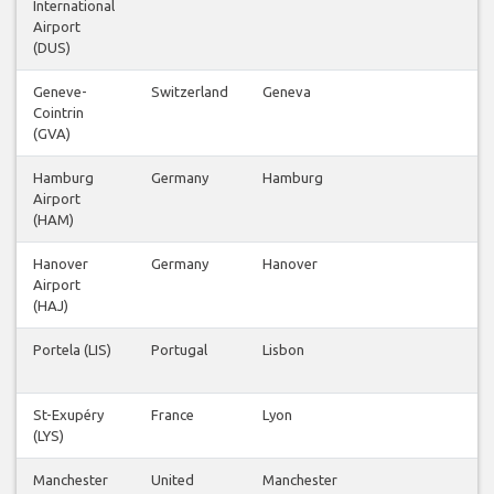
International
Airport
(DUS)
Geneve-
Switzerland
Geneva
Cointrin
(GVA)
Hamburg
Germany
Hamburg
Airport
(HAM)
Hanover
Germany
Hanover
Airport
(HAJ)
Portela (LIS)
Portugal
Lisbon
St-Exupéry
France
Lyon
(LYS)
Manchester
United
Manchester