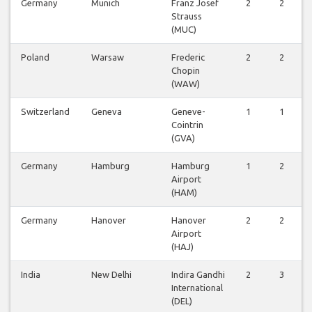
Germany
Munich
Franz Josef
2
2
Strauss
(MUC)
Poland
Warsaw
Frederic
2
2
Chopin
(WAW)
Switzerland
Geneva
Geneve-
1
1
Cointrin
(GVA)
Germany
Hamburg
Hamburg
1
2
Airport
(HAM)
Germany
Hanover
Hanover
2
2
Airport
(HAJ)
India
New Delhi
Indira Gandhi
2
3
International
(DEL)