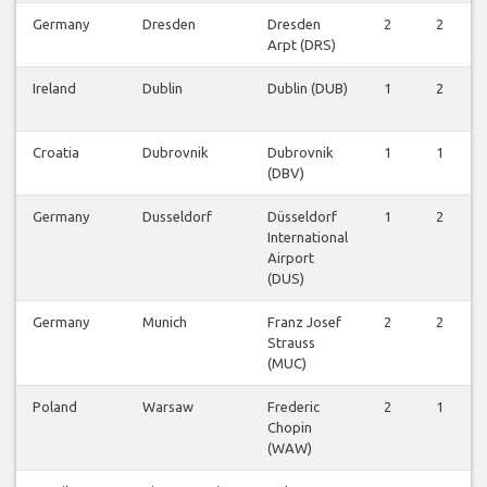
Germany
Dresden
Dresden
2
2
Arpt (DRS)
Ireland
Dublin
Dublin (DUB)
1
2
Croatia
Dubrovnik
Dubrovnik
1
1
(DBV)
Germany
Dusseldorf
Düsseldorf
1
2
International
Airport
(DUS)
Germany
Munich
Franz Josef
2
2
Strauss
(MUC)
Poland
Warsaw
Frederic
2
1
Chopin
(WAW)