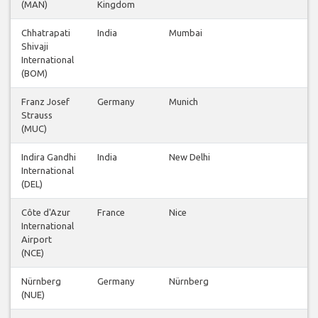
(MAN)
Kingdom
Chhatrapati
India
Mumbai
Shivaji
International
(BOM)
Franz Josef
Germany
Munich
Strauss
(MUC)
Indira Gandhi
India
New Delhi
International
(DEL)
Côte d'Azur
France
Nice
International
Airport
(NCE)
Nürnberg
Germany
Nürnberg
(NUE)