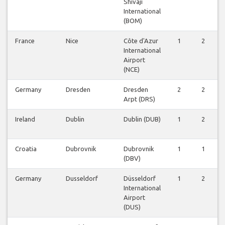
Shivaji
International
(BOM)
France
Nice
Côte d'Azur
1
2
International
Airport
(NCE)
Germany
Dresden
Dresden
2
2
Arpt (DRS)
Ireland
Dublin
Dublin (DUB)
1
2
Croatia
Dubrovnik
Dubrovnik
1
1
(DBV)
Germany
Dusseldorf
Düsseldorf
1
2
International
Airport
(DUS)