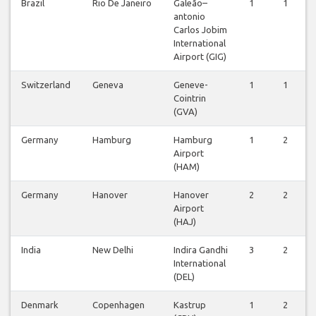
Brazil
Rio De Janeiro
Galeão–
1
1
antonio
Carlos Jobim
International
Airport (GIG)
Switzerland
Geneva
Geneve-
1
1
Cointrin
(GVA)
Germany
Hamburg
Hamburg
1
2
Airport
(HAM)
Germany
Hanover
Hanover
2
2
Airport
(HAJ)
India
New Delhi
Indira Gandhi
3
2
International
(DEL)
Denmark
Copenhagen
Kastrup
1
2