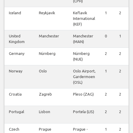
(CPH)
Iceland
Reykjavik
Keflavik
1
2
International
(KEF)
United
Manchester
Manchester
0
1
Kingdom
(MAN)
Germany
Nürnberg
Nürnberg
2
2
(NUE)
Norway
Oslo
Oslo Airport,
1
2
Gardermoen
(OSL)
Croatia
Zagreb
Pleso (ZAG)
2
2
Portugal
Lisbon
Portela (LIS)
2
2
Czech
Prague
Prague -
1
2