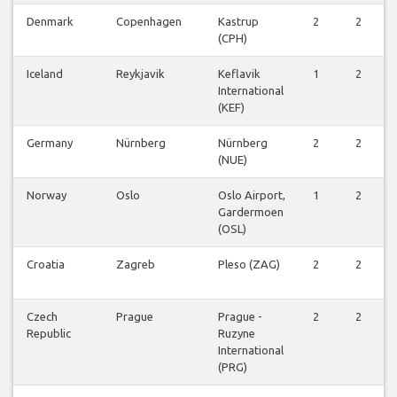
Denmark
Copenhagen
Kastrup
2
2
(CPH)
Iceland
Reykjavik
Keflavik
1
2
International
(KEF)
Germany
Nürnberg
Nürnberg
2
2
(NUE)
Norway
Oslo
Oslo Airport,
1
2
Gardermoen
(OSL)
Croatia
Zagreb
Pleso (ZAG)
2
2
Czech
Prague
Prague -
2
2
Republic
Ruzyne
International
(PRG)