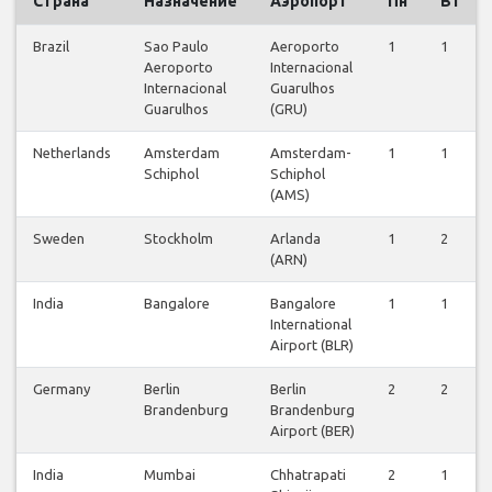
Страна
Назначение
Аэропорт
Пн
Вт
Brazil
Sao Paulo
Aeroporto
1
1
Aeroporto
Internacional
Internacional
Guarulhos
Guarulhos
(GRU)
Netherlands
Amsterdam
Amsterdam-
1
1
Schiphol
Schiphol
(AMS)
Sweden
Stockholm
Arlanda
1
2
(ARN)
India
Bangalore
Bangalore
1
1
International
Airport (BLR)
Germany
Berlin
Berlin
2
2
Brandenburg
Brandenburg
Airport (BER)
India
Mumbai
Chhatrapati
2
1