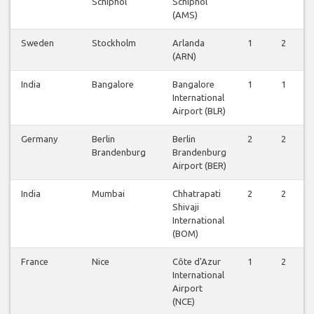
Schiphol
Schiphol
(AMS)
Sweden
Stockholm
Arlanda
1
2
(ARN)
India
Bangalore
Bangalore
1
1
International
Airport (BLR)
Germany
Berlin
Berlin
2
2
Brandenburg
Brandenburg
Airport (BER)
India
Mumbai
Chhatrapati
2
2
Shivaji
International
(BOM)
France
Nice
Côte d'Azur
1
2
International
Airport
(NCE)