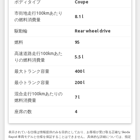
ボディタイプ
Coupe
市街地走行100kmあたり
8.1 l
の燃料消費量
駆動輪
Rear wheel drive
燃料
95
高速道路走行100kmあた
5.5 l
りの燃料消費量
最大トランク容量
400 l
最小トランク容量
200 l
混合走行100kmあたりの
7 l
燃料消費量
座席の数
4
表示されている仕様は情報提供のみを目的としており、お客様が受け取る正確な Skoda
Rapid 車両モデルと仕様を保証することはできません。 具体的な詳細については、指定