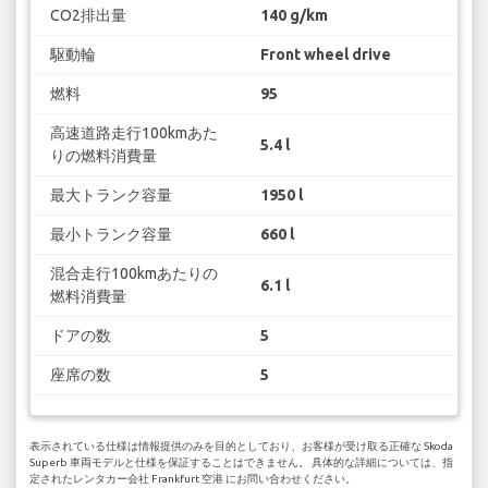
CO2排出量
140 g/km
駆動輪
Front wheel drive
燃料
95
高速道路走行100kmあた
5.4 l
りの燃料消費量
最大トランク容量
1950 l
最小トランク容量
660 l
混合走行100kmあたりの
6.1 l
燃料消費量
ドアの数
5
座席の数
5
表示されている仕様は情報提供のみを目的としており、お客様が受け取る正確な Skoda
Superb 車両モデルと仕様を保証することはできません。 具体的な詳細については、指
定されたレンタカー会社 Frankfurt 空港 にお問い合わせください。