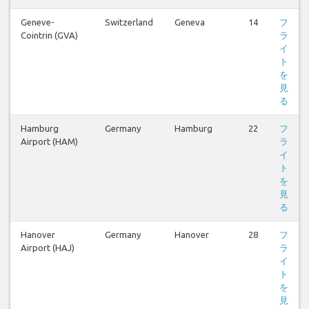
Geneve-
Switzerland
Geneva
14
フ
Cointrin (GVA)
ラ
イ
ト
を
見
る
Hamburg
Germany
Hamburg
22
フ
Airport (HAM)
ラ
イ
ト
を
見
る
Hanover
Germany
Hanover
28
フ
Airport (HAJ)
ラ
イ
ト
を
見