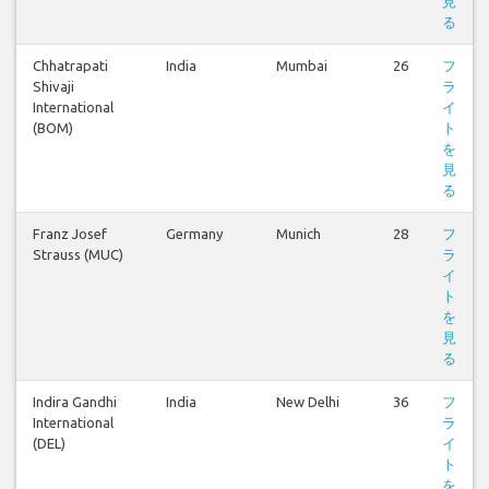
見
る
Chhatrapati
India
Mumbai
26
フ
Shivaji
ラ
International
イ
(BOM)
ト
を
見
る
Franz Josef
Germany
Munich
28
フ
Strauss (MUC)
ラ
イ
ト
を
見
る
Indira Gandhi
India
New Delhi
36
フ
International
ラ
(DEL)
イ
ト
を