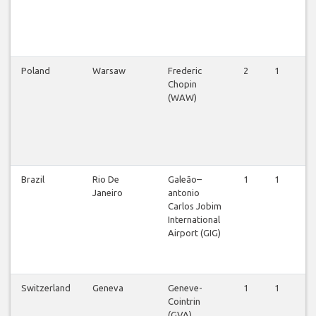
Poland
Warsaw
Frederic
2
1
2
Chopin
(WAW)
Brazil
Rio De
Galeão–
1
1
1
Janeiro
antonio
Carlos Jobim
International
Airport (GIG)
Switzerland
Geneva
Geneve-
1
1
1
Cointrin
(GVA)