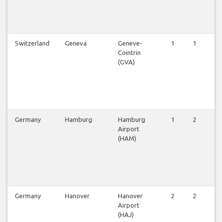
Switzerland
Geneva
Geneve-
1
1
1
Cointrin
(GVA)
Germany
Hamburg
Hamburg
1
2
3
Airport
(HAM)
Germany
Hanover
Hanover
2
2
2
Airport
(HAJ)