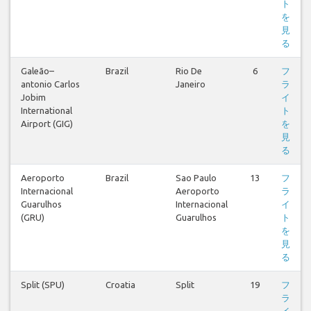
ト
を
見
る
Galeão–
Brazil
Rio De
6
フ
antonio Carlos
Janeiro
ラ
Jobim
イ
International
ト
Airport (GIG)
を
見
る
Aeroporto
Brazil
Sao Paulo
13
フ
Internacional
Aeroporto
ラ
Guarulhos
Internacional
イ
(GRU)
Guarulhos
ト
を
見
る
Split (SPU)
Croatia
Split
19
フ
ラ
イ