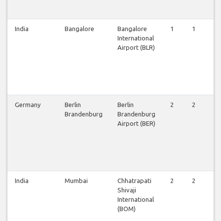
India
Bangalore
Bangalore
1
1
1
International
Airport (BLR)
Germany
Berlin
Berlin
2
2
3
Brandenburg
Brandenburg
Airport (BER)
India
Mumbai
Chhatrapati
2
2
2
Shivaji
International
(BOM)