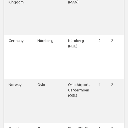
Kingdom
(MAN)
Germany
Nürnberg
Nürnberg
2
2
2
(NUE)
Norway
Oslo
Oslo Airport,
1
2
2
Gardermoen
(OSL)