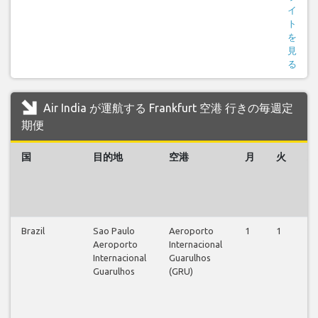
イ
ト
を
見
る
Air India が運航する Frankfurt 空港 行きの毎週定
期便
国
目的地
空港
月
火
水
Brazil
Sao Paulo
Aeroporto
1
1
1
Aeroporto
Internacional
Internacional
Guarulhos
Guarulhos
(GRU)