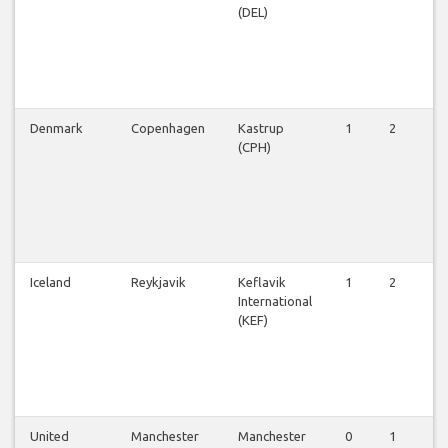
(DEL)
Denmark
Copenhagen
Kastrup
1
2
2
(CPH)
Iceland
Reykjavik
Keflavik
1
2
2
International
(KEF)
United
Manchester
Manchester
0
1
1