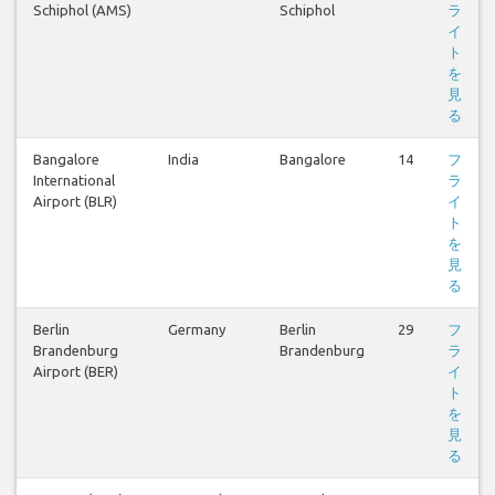
Schiphol (AMS)
Schiphol
ラ
イ
ト
を
見
る
Bangalore
India
Bangalore
14
フ
International
ラ
Airport (BLR)
イ
ト
を
見
る
Berlin
Germany
Berlin
29
フ
Brandenburg
Brandenburg
ラ
Airport (BER)
イ
ト
を
見
る