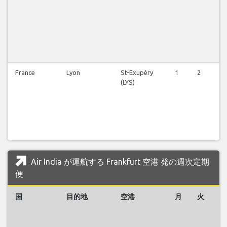
France
Lyon
St-Exupéry
1
2
2
(LYS)
Air India が運航する Frankfurt 空港 発の週次定期
便
国
目的地
空港
月
火
水