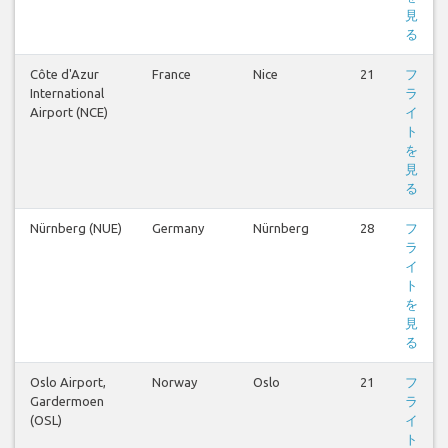
見
る
Côte d'Azur
France
Nice
21
フ
International
ラ
Airport (NCE)
イ
ト
を
見
る
Nürnberg (NUE)
Germany
Nürnberg
28
フ
ラ
イ
ト
を
見
る
Oslo Airport,
Norway
Oslo
21
フ
Gardermoen
ラ
(OSL)
イ
ト