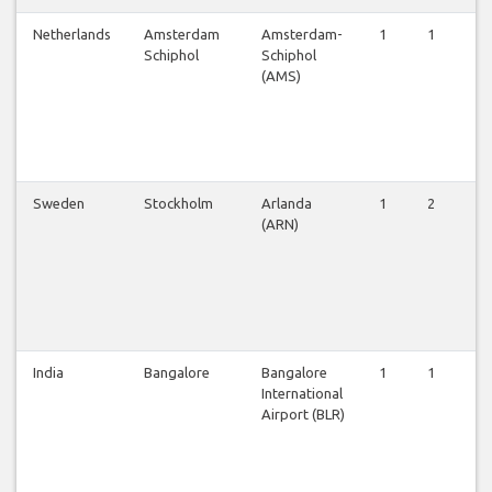
Netherlands
Amsterdam
Amsterdam-
1
1
1
Schiphol
Schiphol
(AMS)
Sweden
Stockholm
Arlanda
1
2
2
(ARN)
India
Bangalore
Bangalore
1
1
1
International
Airport (BLR)