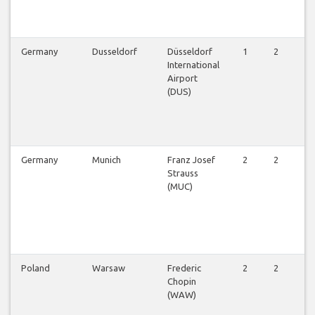
Germany
Dusseldorf
Düsseldorf
1
2
2
International
Airport
(DUS)
Germany
Munich
Franz Josef
2
2
3
Strauss
(MUC)
Poland
Warsaw
Frederic
2
2
2
Chopin
(WAW)