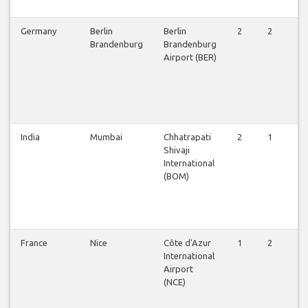
Germany
Berlin
Berlin
2
2
3
Brandenburg
Brandenburg
Airport (BER)
India
Mumbai
Chhatrapati
2
1
2
Shivaji
International
(BOM)
France
Nice
Côte d'Azur
1
2
2
International
Airport
(NCE)