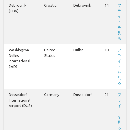
Dubrovnik
Croatia
Dubrovnik
14
フ
(DBV)
ラ
イ
ト
を
見
る
Washington
United
Dulles
10
フ
Dulles
States
ラ
International
イ
(IAD)
ト
を
見
る
Düsseldorf
Germany
Dusseldorf
21
フ
International
ラ
Airport (DUS)
イ
ト
を
見
る