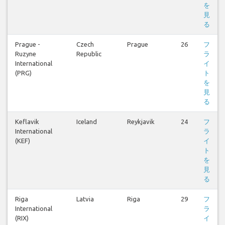
を
見
る
Prague -
Czech
Prague
26
フ
Ruzyne
Republic
ラ
International
イ
(PRG)
ト
を
見
る
Keflavik
Iceland
Reykjavik
24
フ
International
ラ
(KEF)
イ
ト
を
見
る
Riga
Latvia
Riga
29
フ
International
ラ
(RIX)
イ