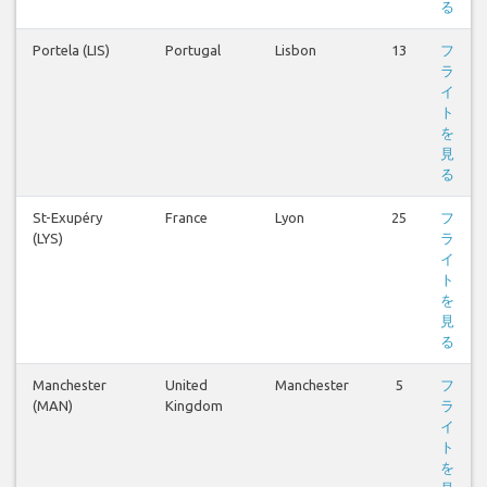
る
Portela (LIS)
Portugal
Lisbon
13
フ
ラ
イ
ト
を
見
る
St-Exupéry
France
Lyon
25
フ
(LYS)
ラ
イ
ト
を
見
る
Manchester
United
Manchester
5
フ
(MAN)
Kingdom
ラ
イ
ト
を