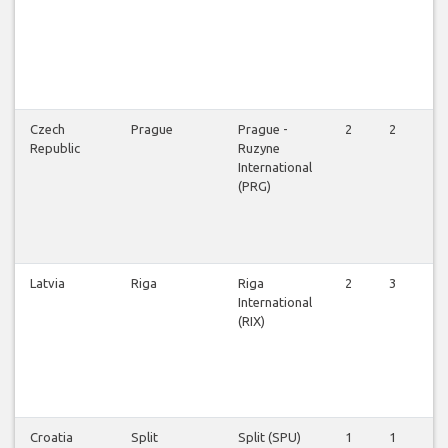
Czech
Prague
Prague -
2
2
3
Republic
Ruzyne
International
(PRG)
Latvia
Riga
Riga
2
3
3
International
(RIX)
Croatia
Split
Split (SPU)
1
1
1