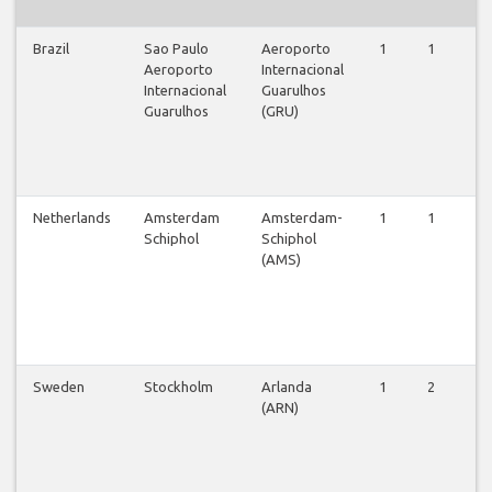
Brazil
Sao Paulo
Aeroporto
1
1
1
Aeroporto
Internacional
Internacional
Guarulhos
Guarulhos
(GRU)
Netherlands
Amsterdam
Amsterdam-
1
1
1
Schiphol
Schiphol
(AMS)
Sweden
Stockholm
Arlanda
1
2
1
(ARN)