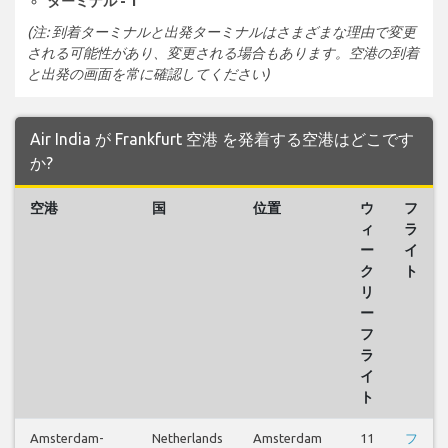
ターミナル - 1
(注: 到着ターミナルと出発ターミナルはさまざまな理由で変更
される可能性があり、変更される場合もあります。空港の到着
と出発の画面を常に確認してください)
Air India が Frankfurt 空港 を発着する空港はどこです
か?
空港
国
位置
ウ
フ
ィ
ラ
ー
イ
ク
ト
リ
ー
フ
ラ
イ
ト
Amsterdam-
Netherlands
Amsterdam
11
フ