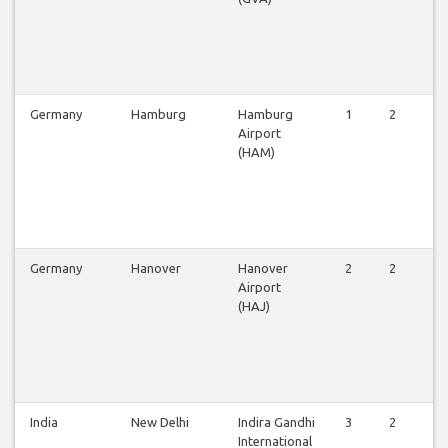
Germany
Hamburg
Hamburg
1
2
2
Airport
(HAM)
Germany
Hanover
Hanover
2
2
2
Airport
(HAJ)
India
New Delhi
Indira Gandhi
3
2
3
International