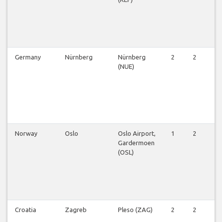
Germany
Nürnberg
Nürnberg
2
2
2
(NUE)
Norway
Oslo
Oslo Airport,
1
2
2
Gardermoen
(OSL)
Croatia
Zagreb
Pleso (ZAG)
2
2
2