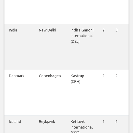
India
New Delhi
Indira Gandhi
2
3
3
International
(DEL)
Denmark
Copenhagen
Kastrup
2
2
2
(CPH)
Iceland
Reykjavik
Keflavik
1
2
2
International
(KEF)