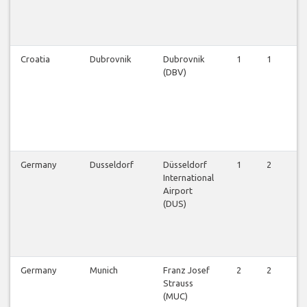
Croatia
Dubrovnik
Dubrovnik
1
1
1
(DBV)
Germany
Dusseldorf
Düsseldorf
1
2
2
International
Airport
(DUS)
Germany
Munich
Franz Josef
2
2
3
Strauss
(MUC)