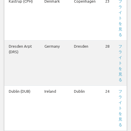
Kastrup (CPH)
Denmark
Copenhagen
23
フ
ラ
イ
ト
を
見
る
Dresden Arpt
Germany
Dresden
28
フ
(DRS)
ラ
イ
ト
を
見
る
Dublin (DUB)
Ireland
Dublin
24
フ
ラ
イ
ト
を
見
る