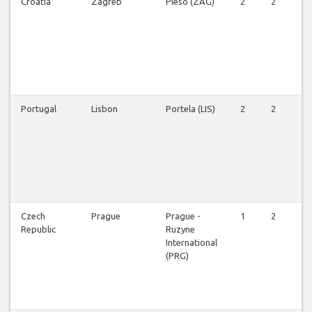
Croatia
Zagreb
Pleso (ZAG)
2
2
2
Portugal
Lisbon
Portela (LIS)
2
2
2
Czech
Prague
Prague -
1
2
2
Republic
Ruzyne
International
(PRG)