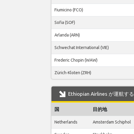
Fiumicino (FCO)
Sofia (SOF)
Arlanda (ARN)
Schwechat International (VIE)
Frederic Chopin (WAW)
Zürich-Kloten (ZRH)
Ethiopian Airlines が運
国
目的地
Netherlands
Amsterdam Schiphol