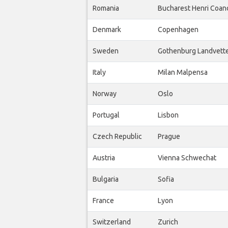
Romania
Bucharest Henri Coan
Denmark
Copenhagen
Sweden
Gothenburg Landvett
Italy
Milan Malpensa
Norway
Oslo
Portugal
Lisbon
Czech Republic
Prague
Austria
Vienna Schwechat
Bulgaria
Sofia
France
Lyon
Switzerland
Zurich