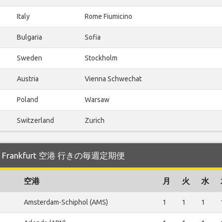
Italy
Rome Fiumicino
Bulgaria
Sofia
Sweden
Stockholm
Austria
Vienna Schwechat
Poland
Warsaw
Switzerland
Zurich
航する Frankfurt 空港 行きの毎週定期便
空港
月
火
水
Amsterdam-Schiphol (AMS)
1
1
1