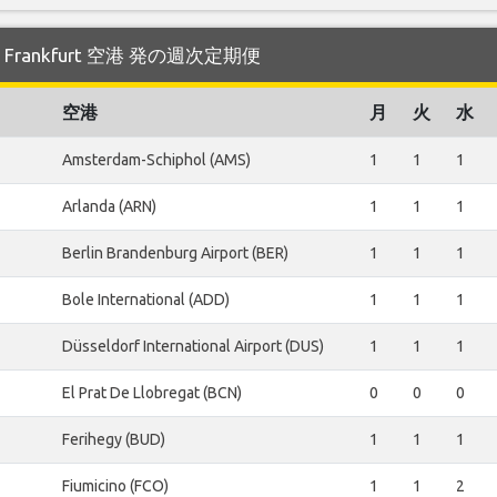
航する Frankfurt 空港 発の週次定期便
空港
月
火
水
Amsterdam-Schiphol (AMS)
1
1
1
Arlanda (ARN)
1
1
1
Berlin Brandenburg Airport (BER)
1
1
1
Bole International (ADD)
1
1
1
Düsseldorf International Airport (DUS)
1
1
1
El Prat De Llobregat (BCN)
0
0
0
Ferihegy (BUD)
1
1
1
Fiumicino (FCO)
1
1
2