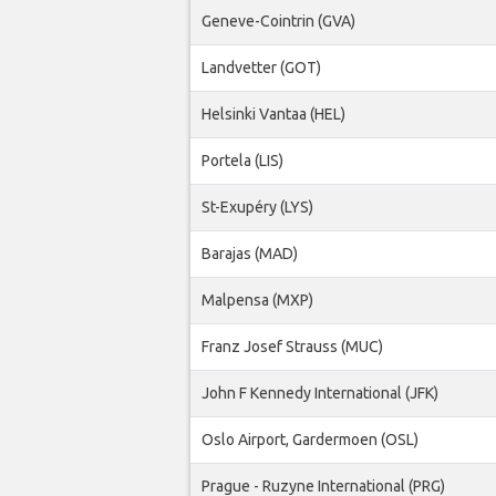
Geneve-Cointrin (GVA)
Landvetter (GOT)
Helsinki Vantaa (HEL)
Portela (LIS)
St-Exupéry (LYS)
Barajas (MAD)
Malpensa (MXP)
Franz Josef Strauss (MUC)
John F Kennedy International (JFK)
Oslo Airport, Gardermoen (OSL)
Prague - Ruzyne International (PRG)