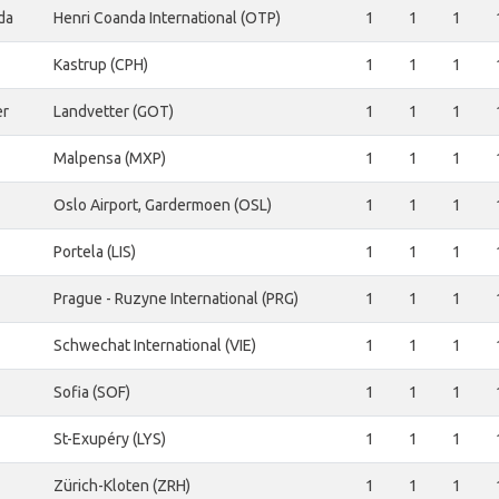
da
Henri Coanda International (OTP)
1
1
1
Kastrup (CPH)
1
1
1
er
Landvetter (GOT)
1
1
1
Malpensa (MXP)
1
1
1
Oslo Airport, Gardermoen (OSL)
1
1
1
Portela (LIS)
1
1
1
Prague - Ruzyne International (PRG)
1
1
1
Schwechat International (VIE)
1
1
1
Sofia (SOF)
1
1
1
St-Exupéry (LYS)
1
1
1
Zürich-Kloten (ZRH)
1
1
1