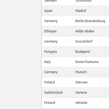
Sweden
Stockholm
Spain
Madrid
Germany
Berlin Brandenburg
Ethiopia
Addis Ababa
Germany
Dusseldorf
Hungary
Budapest
Italy
Rome Fiumicino
Germany
Munich
Poland
Warsaw
Switzerland
Geneva
Finland
Helsinki