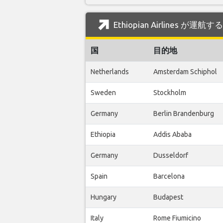
Ethiopian Airlines が運
国
目的地
Netherlands
Amsterdam Schiphol
Sweden
Stockholm
Germany
Berlin Brandenburg
Ethiopia
Addis Ababa
Germany
Dusseldorf
Spain
Barcelona
Hungary
Budapest
Italy
Rome Fiumicino