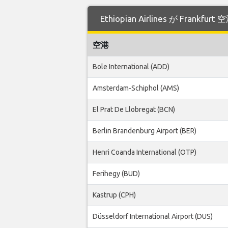
Ethiopian Airlines が Fra
空港
Bole International (ADD)
Amsterdam-Schiphol (AMS)
El Prat De Llobregat (BCN)
Berlin Brandenburg Airport (BER)
Henri Coanda International (OTP)
Ferihegy (BUD)
Kastrup (CPH)
Düsseldorf International Airport (DUS)