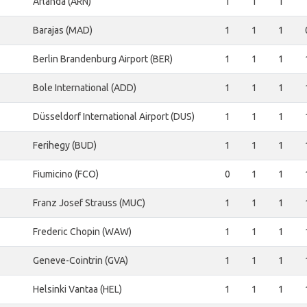
Arlanda (ARN)
1
1
1
Barajas (MAD)
1
1
1
Berlin Brandenburg Airport (BER)
1
1
1
Bole International (ADD)
1
1
1
Düsseldorf International Airport (DUS)
1
1
1
Ferihegy (BUD)
1
1
1
Fiumicino (FCO)
0
1
1
Franz Josef Strauss (MUC)
1
1
1
Frederic Chopin (WAW)
1
1
1
Geneve-Cointrin (GVA)
1
1
1
Helsinki Vantaa (HEL)
1
1
1