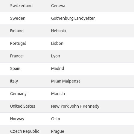
Switzerland
Geneva
Sweden
Gothenburg Landvetter
Finland
Helsinki
Portugal
Lisbon
France
Lyon
Spain
Madrid
Italy
Milan Malpensa
Germany
Munich
United States
New York John F Kennedy
Norway
Oslo
Czech Republic
Prague