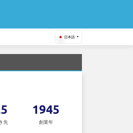
日本語
25
1945
き先
創業年