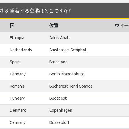
nkfurt 空港 を発着する空港はどこですか?
国
位置
ウィー
Ethiopia
Addis Ababa
Netherlands
Amsterdam Schiphol
Spain
Barcelona
Germany
Berlin Brandenburg
Romania
Bucharest Henri Coanda
Hungary
Budapest
Denmark
Copenhagen
Germany
Dusseldorf