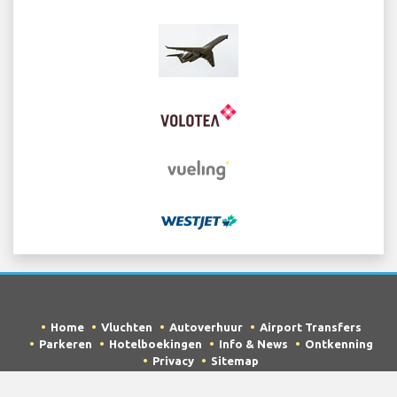
Home
Vluchten
Autoverhuur
Airport Transfers
Parkeren
Hotelboekingen
Info & News
Ontkenning
Privacy
Sitemap
COPYRIGHT © 2026 Try Quantum OU trading as