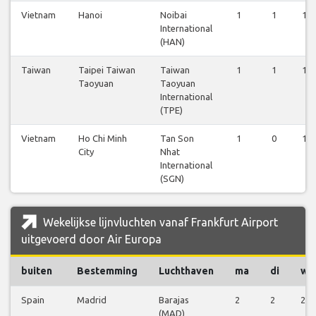
Vietnam
Hanoi
Noibai
1
1
1
International
(HAN)
Taiwan
Taipei Taiwan
Taiwan
1
1
1
Taoyuan
Taoyuan
International
(TPE)
Vietnam
Ho Chi Minh
Tan Son
1
0
1
City
Nhat
International
(SGN)
Wekelijkse lijnvluchten vanaf Frankfurt Airport
uitgevoerd door Air Europa
buiten
Bestemming
Luchthaven
ma
di
wo
Spain
Madrid
Barajas
2
2
2
(MAD)