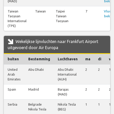
(MAD)
bekij
Taiwan
Taiwan
Taipei
7
Vluch
Taoyuan
Taiwan
bekij
International
Taoyuan
(TPE)
Wekelijkse lijnvluchten naar Frankfurt Airport
uitgevoerd door Air Europa
buiten
Bestemming
Luchthaven
ma
di
wo
United
Abu Dhabi
Abu Dhabi
2
2
1
Arab
International
Emirates
(AUH)
Spain
Madrid
Barajas
2
2
2
(MAD)
Serbia
Belgrade
Nikola Tesla
1
1
1
Nikola Tesla
(BEG)