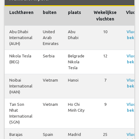
Luchthaven
buiten
plaats
Wekelijkse
Vluch
vluchten
Abu Dhabi
United
Abu
10
Vluch
International
Arab
Dhabi
bekij
(AUH)
Emirates
Nikola Tesla
Serbia
Belgrade
12
Vluch
(BEG)
Nikola
bekij
Tesla
Noibai
Vietnam
Hanoi
7
Vluch
International
bekij
(HAN)
Tan Son
Vietnam
Ho Chi
9
Vluch
Nhat
Minh City
bekij
International
(SGN)
Barajas
Spain
Madrid
25
Vluch