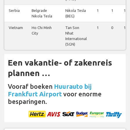
Serbia
Belgrade
Nikola Tesla
1
1
1
Nikola Tesla
(BEG)
Vietnam
Ho Chi Minh
Tan Son
1
0
1
City
Nhat
International
(SGN)
Een vakantie- of zakenreis
plannen …
Vooraf boeken
Huurauto bij
Frankfurt Airport
voor enorme
besparingen.