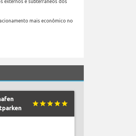
s externos e subterrâneos dos
estacionamento mais econômico no
hafen
star
star
star
star
star
etparken