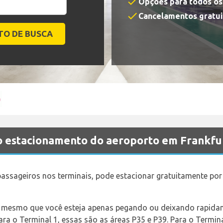
check
Opções para todos o
check
Cancelamentos gratui
 o estacionamento do aeroporto em Frankfu
passageiros nos terminais, pode estacionar gratuitamente po
 mesmo que você esteja apenas pegando ou deixando rapidame
ra o Terminal 1, essas são as áreas P35 e P39. Para o Termina