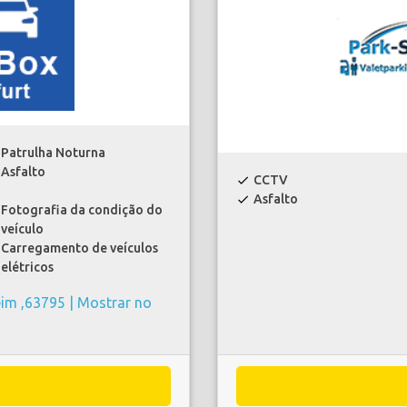
Patrulha Noturna
Asfalto
CCTV
check
Asfalto
check
Fotografia da condição do
veículo
Carregamento de veículos
elétricos
eim ,63795 |
Mostrar no