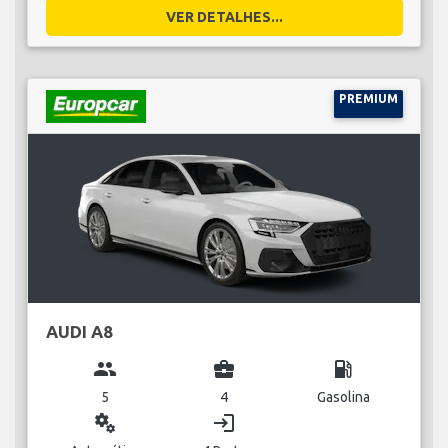
VER DETALHES...
PREMIUM
AUDI A8
group
business_center
local_gas_station
5
4
Gasolina
miscellaneous_services
login