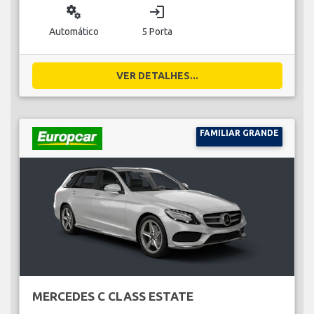
miscellaneous_services
login
Automático
5 Porta
VER DETALHES...
FAMILIAR GRANDE
MERCEDES C CLASS ESTATE