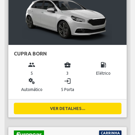
CUPRA BORN
group
business_center
local_gas_station
5
3
Elétrico
miscellaneous_services
login
Automático
5 Porta
VER DETALHES...
CARRINHA