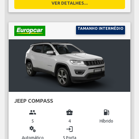
VER DETALHES...
TAMANHO INTERMÉDIO
JEEP COMPASS
group
business_center
local_gas_station
5
4
Híbrido
miscellaneous_services
login
Automático
5 Porta