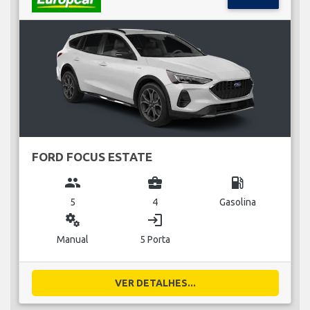
FORD FOCUS ESTATE
group
business_center
local_gas_station
5
4
Gasolina
miscellaneous_services
login
Manual
5 Porta
VER DETALHES...