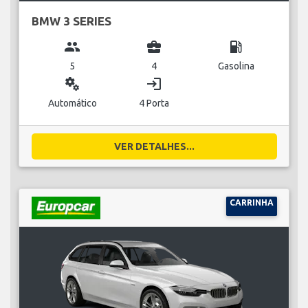
BMW 3 SERIES
group
business_center
local_gas_station
5
4
Gasolina
miscellaneous_services
login
Automático
4 Porta
VER DETALHES...
CARRINHA