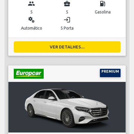
group
business_center
local_gas_station
5
5
Gasolina
miscellaneous_services
login
Automático
5 Porta
VER DETALHES...
PREMIUM