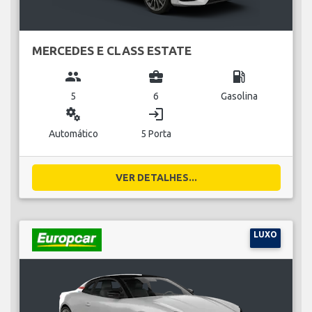
MERCEDES E CLASS ESTATE
group
business_center
local_gas_station
5
6
Gasolina
miscellaneous_services
login
Automático
5 Porta
VER DETALHES...
LUXO