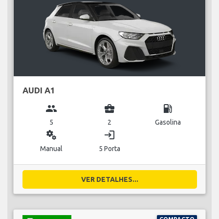
AUDI A1
group
business_center
local_gas_station
5
2
Gasolina
miscellaneous_services
login
Manual
5 Porta
VER DETALHES...