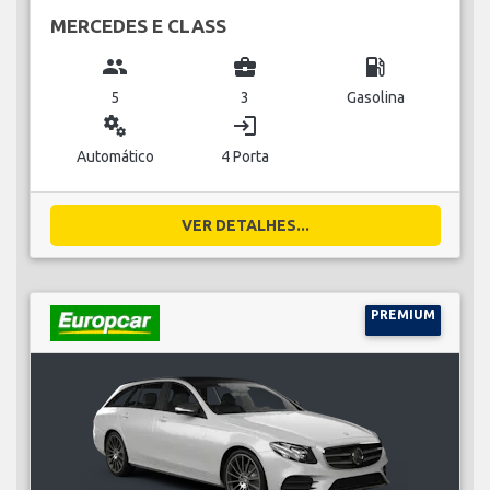
MERCEDES E CLASS
group
business_center
local_gas_station
5
3
Gasolina
miscellaneous_services
login
Automático
4 Porta
VER DETALHES...
PREMIUM