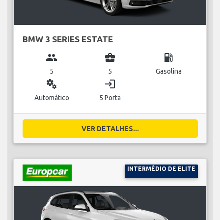
BMW 3 SERIES ESTATE
group
business_center
local_gas_station
5
5
Gasolina
miscellaneous_services
login
Automático
5 Porta
VER DETALHES...
INTERMÉDIO DE ELITE