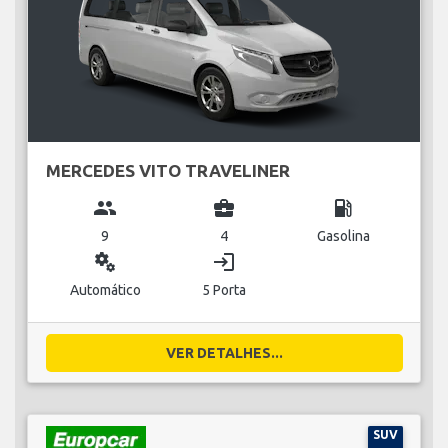
MERCEDES VITO TRAVELINER
group
business_center
local_gas_station
9
4
Gasolina
miscellaneous_services
login
Automático
5 Porta
VER DETALHES...
SUV