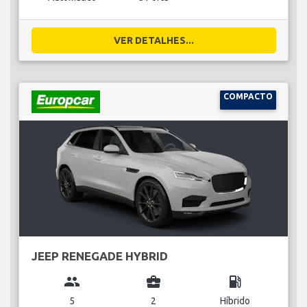
VER DETALHES...
COMPACTO
JEEP RENEGADE HYBRID
group
business_center
local_gas_station
5
2
Híbrido