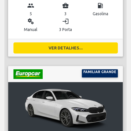
group
business_center
local_gas_station
5
3
Gasolina
miscellaneous_services
login
Manual
3 Porta
VER DETALHES...
FAMILIAR GRANDE