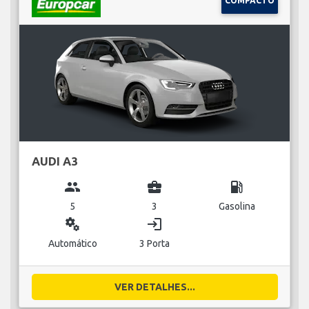
COMPACTO
AUDI A3
group
business_center
local_gas_station
5
3
Gasolina
miscellaneous_services
login
Automático
3 Porta
VER DETALHES...