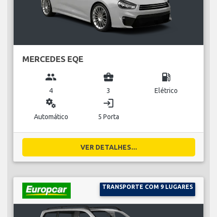
MERCEDES EQE
group
business_center
local_gas_station
4
3
Elétrico
miscellaneous_services
login
Automático
5 Porta
VER DETALHES...
TRANSPORTE COM 9 LUGARES