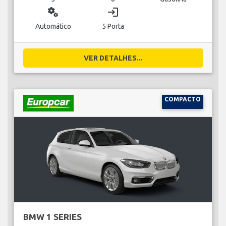
miscellaneous_services
login
Automático
5 Porta
VER DETALHES...
COMPACTO
BMW 1 SERIES