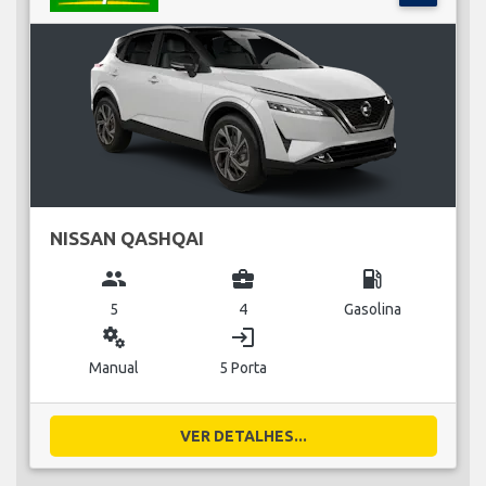
NISSAN QASHQAI
group
business_center
local_gas_station
5
4
Gasolina
miscellaneous_services
login
Manual
5 Porta
VER DETALHES...