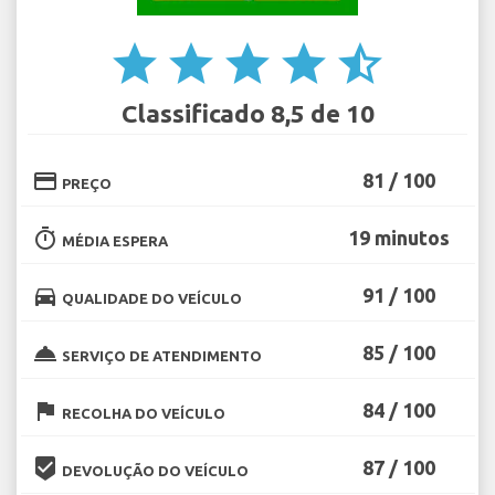
star
star
star
star
star_half
Classificado 8,5 de 10
credit_card
81 / 100
PREÇO
timer
19 minutos
MÉDIA ESPERA
directions_car
91 / 100
QUALIDADE DO VEÍCULO
room_service
85 / 100
SERVIÇO DE ATENDIMENTO
flag
84 / 100
RECOLHA DO VEÍCULO
beenhere
87 / 100
DEVOLUÇÃO DO VEÍCULO