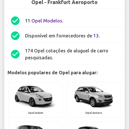
Opel - Frankfurt Aeroporto
check_circle
11
Opel Modelos
.
check_circle
Disponível em fornecedores de
13
.
174 Opel cotações de aluguel de carro
check_circle
pesquisadas.
Modelos populares de Opel para alugar:
Opel Adam
Opel Antara