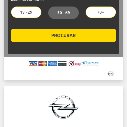
18 - 29
70+
30 - 69
PROCURAR