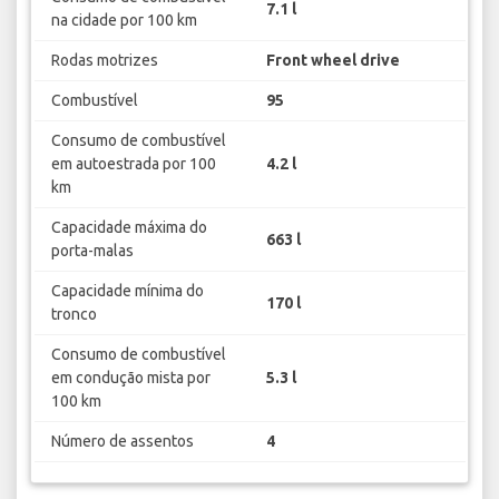
7.1 l
na cidade por 100 km
Rodas motrizes
Front wheel drive
Combustível
95
Consumo de combustível
em autoestrada por 100
4.2 l
km
Capacidade máxima do
663 l
porta-malas
Capacidade mínima do
170 l
tronco
Consumo de combustível
em condução mista por
5.3 l
100 km
Número de assentos
4