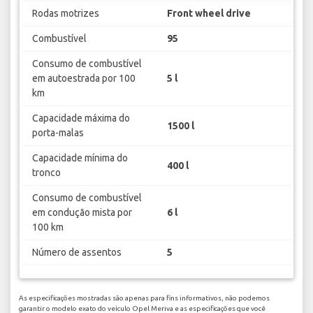
Rodas motrizes
Front wheel drive
Combustível
95
Consumo de combustível
em autoestrada por 100
5 l
km
Capacidade máxima do
1500 l
porta-malas
Capacidade mínima do
400 l
tronco
Consumo de combustível
em condução mista por
6 l
100 km
Número de assentos
5
As especificações mostradas são apenas para fins informativos, não podemos
garantir o modelo exato do veículo Opel Meriva e as especificações que você