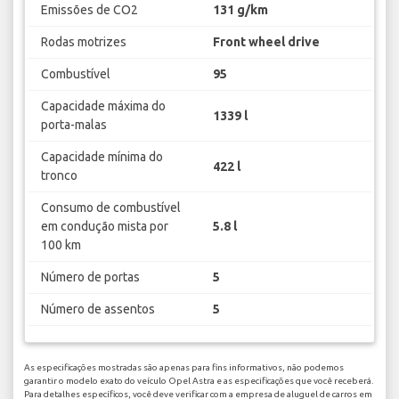
Emissões de CO2
131 g/km
Rodas motrizes
Front wheel drive
Combustível
95
Capacidade máxima do
1339 l
porta-malas
Capacidade mínima do
422 l
tronco
Consumo de combustível
em condução mista por
5.8 l
100 km
Número de portas
5
Número de assentos
5
As especificações mostradas são apenas para fins informativos, não podemos
garantir o modelo exato do veículo Opel Astra e as especificações que você receberá.
Para detalhes específicos, você deve verificar com a empresa de aluguel de carros em