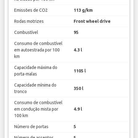
Emissões de CO2
113 g/km
Rodas motrizes
Front wheel drive
Combustível
95
Consumo de combustível
em autoestrada por 100
4.3 l
km
Capacidade máxima do
1105 l
porta-malas
Capacidade mínima do
350 l
tronco
Consumo de combustível
em condução mista por
4.9 l
100 km
Número de portas
5
Número de assentos
5