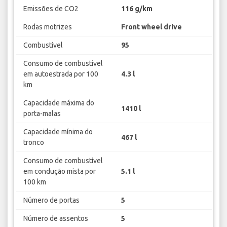
Emissões de CO2
116 g/km
Rodas motrizes
Front wheel drive
Combustível
95
Consumo de combustível
em autoestrada por 100
4.3 l
km
Capacidade máxima do
1410 l
porta-malas
Capacidade mínima do
467 l
tronco
Consumo de combustível
em condução mista por
5.1 l
100 km
Número de portas
5
Número de assentos
5