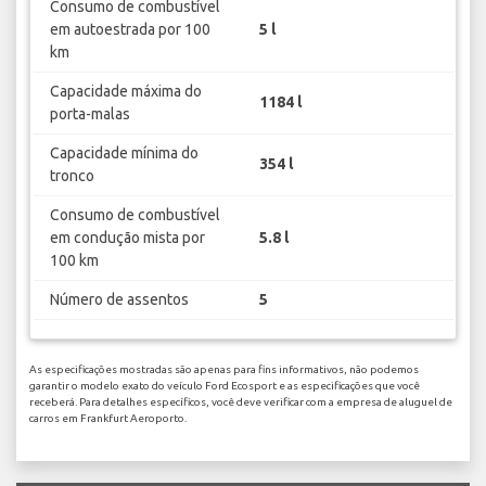
Consumo de combustível
em autoestrada por 100
5 l
km
Capacidade máxima do
1184 l
porta-malas
Capacidade mínima do
354 l
tronco
Consumo de combustível
em condução mista por
5.8 l
100 km
Número de assentos
5
As especificações mostradas são apenas para fins informativos, não podemos
garantir o modelo exato do veículo Ford Ecosport e as especificações que você
receberá. Para detalhes específicos, você deve verificar com a empresa de aluguel de
carros em Frankfurt Aeroporto.