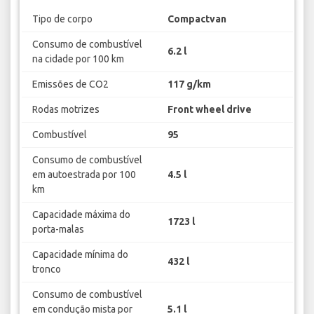
Tipo de corpo
Compactvan
Consumo de combustível
6.2 l
na cidade por 100 km
Emissões de CO2
117 g/km
Rodas motrizes
Front wheel drive
Combustível
95
Consumo de combustível
em autoestrada por 100
4.5 l
km
Capacidade máxima do
1723 l
porta-malas
Capacidade mínima do
432 l
tronco
Consumo de combustível
em condução mista por
5.1 l