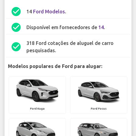
check_circle
14
Ford Modelos
.
check_circle
Disponível em fornecedores de
14
.
318 Ford cotações de aluguel de carro
check_circle
pesquisadas.
Modelos populares de Ford para alugar:
Ford Kuga
Ford Focus