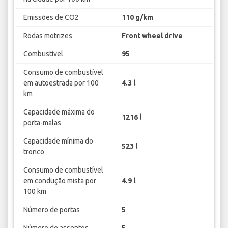
Emissões de CO2
110 g/km
Rodas motrizes
Front wheel drive
Combustível
95
Consumo de combustível
em autoestrada por 100
4.3 l
km
Capacidade máxima do
1216 l
porta-malas
Capacidade mínima do
523 l
tronco
Consumo de combustível
em condução mista por
4.9 l
100 km
Número de portas
5
Número de assentos
5