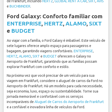
de Frankfurt, incluindo
HERTZ
,
GLOBAL RENT A CAR
,
SIXT
,
AVIS
e
BUCHBINDER
.
Ford Galaxy: Conforto familiar com
ENTERPRISE
,
HERTZ
,
ALAMO
,
SIXT
e
BUDGET
Ao viajar com a família, o Ford Galaxy é imbatível. Este veículo de
sete lugares oferece amplo espaço para passageiros e
bagagem, garantindo viagens confortáveis.
ENTERPRISE
,
HERTZ
,
ALAMO
,
SIXT
e
BUDGET
oferecem o Galaxy no
Aeroporto de Frankfurt, garantindo que as famílias possam
explorar Frankfurt com conforto e estilo.
Na próxima vez que você precisar de um veículo para sua
viagem em Frankfurt, considere o aluguel de carros da Ford no
Aeroporto de Frankfurt. Há um modelo para cada necessidade,
seja economia, luxo, espaço ou sustentabilidade. Torne sua
jornada memorável e confortável com os serviços
incomparáveis de
Aluguel de Carros do Aeroporto de Frankfurt
e a confiável e inovadora linha de veículos da Ford.