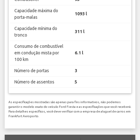
Capacidade máxima do
1093 l
porta-malas
Capacidade mínima do
311 l
tronco
Consumo de combustível
em condução mista por
6.1 l
100 km
Número de portas
3
Número de assentos
5
As especificações mostradas são apenas para fins informativos, não podemos
garantir o modelo exato do veículo Ford Fiesta e as especificações que você receberá.
Para detalhes específicos, você deve verificar com a empresa de aluguel de carros em
Frankfurt Aeroporto.