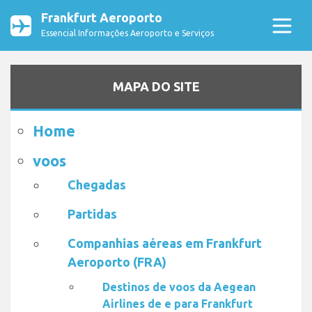
Frankfurt Aeroporto
Essencial Informações Aeroporto e Serviços
MAPA DO SITE
Home
voos
Chegadas
Partidas
Companhias aéreas em Frankfurt
Aeroporto (FRA)
Destinos de voos da Aegean
Airlines de e para Frankfurt