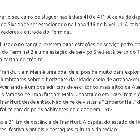
ar o seu carro de aluguer nas linhas 410 e 411. A caixa de de
o da Sixt pode ser estacionado na linha 119 no Nível U1. A cai
evadores e entrada do Terminal.
el usado no tanque, existem duas estações de serviço perto 
o do Terminal 2 e uma estação de serviço Shell está perto do 
 cartão de crédito.
Frankfurt am Main é uma boa ideia, pois há muito para explor
slumbrantes sobre o horizonte da cidade cheio de arranha-céus
er ainda é um dos edifícios de escritórios mais altos da Alem
ais famoso de Frankfurt am Main. Construído em 1405, tem si
Frankfurt desde então. Não deixe de visitar a "Emperor Hall" 
oi celebrada pelos habitantes da cidade em 1612.
s a 31 km de distância de Frankfurt. A capital do estado de 
es, festivais anuais e destaques culturais da região.