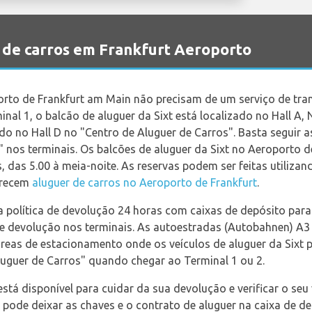
 de carros em Frankfurt Aeroporto
rto de Frankfurt am Main não precisam de um serviço de tra
inal 1, o balcão de aluguer da Sixt está localizado no Hall A, 
do no Hall D no "Centro de Aluguer de Carros". Basta seguir 
 nos terminais. Os balcões de aluguer da Sixt no Aeroporto d
, das 5.00 à meia-noite. As reservas podem ser feitas utilizan
erecem
aluguer de carros no Aeroporto de Frankfurt
.
ma política de devolução 24 horas com caixas de depósito par
 de devolução nos terminais. As autoestradas (Autobahnen) A3
áreas de estacionamento onde os veículos de aluguer da Sixt 
luguer de Carros" quando chegar ao Terminal 1 ou 2.
 está disponível para cuidar da sua devolução e verificar o seu
 pode deixar as chaves e o contrato de aluguer na caixa de de