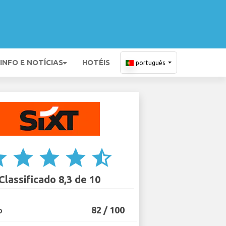
INFO E NOTÍCIAS
HOTÉIS
português
ar
star
star
star
star_half
Classificado 8,3 de 10
82 / 100
O