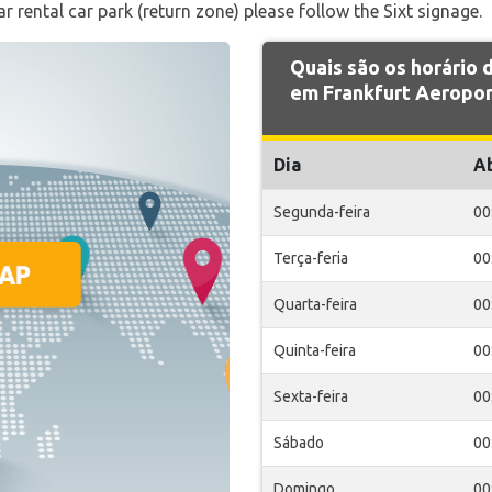
car rental car park (return zone) please follow the Sixt signage.
Quais são os horário
em Frankfurt Aeropor
Dia
A
Segunda-feira
00
Terça-feria
00
Quarta-feira
00
Quinta-feira
00
Sexta-feira
00
Sábado
00
Domingo
00