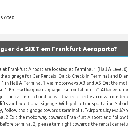
06 0060
luguer de SIXT em Frankfurt Aeroporto?
 at Frankfurt Airport are located at Terminal 1 (Hall A Level 0)
w the signage for Car Rentals. Quick-Check-In Terminal and Di
 1 in Hall A Terminal 1 Via motorways A3 and A5 Exit the m
l 1. Follow the green signage "car rental return". After entering
e. The car return building is situated directly across from term
lifts and additional signage. With public transportation Suburb
, follow the signage towards terminal 1, "Airport City Mall/Are
inal 2 Exit the motorway towards Frankfurt Airport and follow 
n before terminal 2, please turn right towards the rental car ret