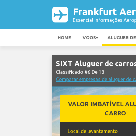
Frankfurt Ae
Essencial Informações Aerop
HOME
VOOS
ALUGUER D
SIXT Aluguer de carro
Classificado #6 De 18
Comparar empresas de aluguer de c
VALOR IMBATÍVEL AL
CARRO
Local de levantamento