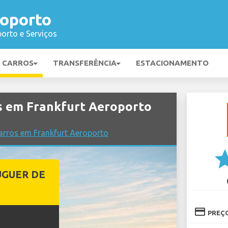
roporto
orto e Serviços
E CARROS
TRANSFERÊNCIA
ESTACIONAMENTO
s em Frankfurt Aeroporto
arros em Frankfurt Aeroporto
st
UGUER DE
credit_card
PREÇ