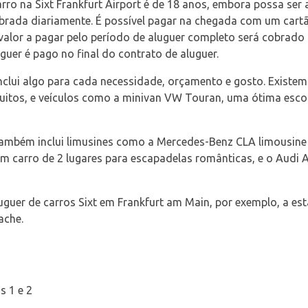
rro na Sixt Frankfurt Airport é de 18 anos, embora possa ser
obrada diariamente. É possível pagar na chegada com um cart
 valor a pagar pelo período de aluguer completo será cobrado 
guer é pago no final do contrato de aluguer.
 inclui algo para cada necessidade, orçamento e gosto. Existe
uitos, e veículos como a minivan VW Touran, uma ótima esco
t também inclui limusines como a Mercedes-Benz CLA limousine 
m carro de 2 lugares para escapadelas românticas, e o Audi
uguer de carros Sixt em Frankfurt am Main, por exemplo, a es
ache.
s 1 e 2