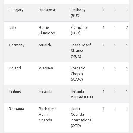
Hungary
Budapest
Ferihegy
1
1
1
(BUD)
Italy
Rome
Fiumicino
1
1
2
Fiumicino
(FCO)
Germany
Munich
Franz Josef
1
1
1
Strauss
(MUC)
Poland
Warsaw
Frederic
1
1
1
Chopin
(WAW)
Finland
Helsinki
Helsinki
1
1
1
Vantaa (HEL)
Romania
Bucharest
Henri
1
1
1
Henri
Coanda
Coanda
International
(OTP)