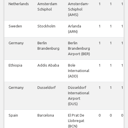
Netherlands
Amsterdam
Amsterdam-
1
1
1
Schiphol
Schiphol
(AMS)
Sweden
Stockholm
Arlanda
1
1
1
(ARN)
Germany
Berlin
Berlin
1
1
1
Brandenburg
Brandenburg
Airport (BER)
Ethiopia
Addis Ababa
Bole
1
1
1
International
(ADD)
Germany
Dusseldorf
Düsseldorf
1
1
1
International
Airport
(DUS)
Spain
Barcelona
El Prat De
0
0
0
Llobregat
(BCN)