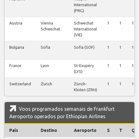
International
(PRG)
Austria
Vienna
Schwechat
1
1
1
Schwechat
International
(VIE)
Bulgaria
Sofia
Sofia (SOF)
1
1
1
France
Lyon
St-Exupéry
1
1
1
(LYS)
Switzerland
Zurich
Zürich-
1
1
1
Kloten (ZRH)
Voos programados semanais de Frankfurt
Aeroporto operados por Ethiopian Airlines
País
Destino
Aeroporto
S
T
Q