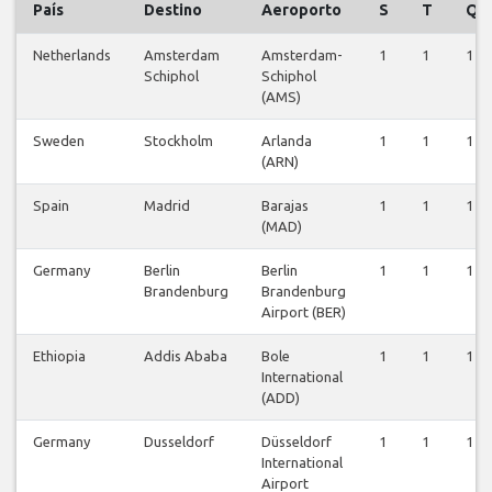
País
Destino
Aeroporto
S
T
Q
Netherlands
Amsterdam
Amsterdam-
1
1
1
Schiphol
Schiphol
(AMS)
Sweden
Stockholm
Arlanda
1
1
1
(ARN)
Spain
Madrid
Barajas
1
1
1
(MAD)
Germany
Berlin
Berlin
1
1
1
Brandenburg
Brandenburg
Airport (BER)
Ethiopia
Addis Ababa
Bole
1
1
1
International
(ADD)
Germany
Dusseldorf
Düsseldorf
1
1
1
International
Airport