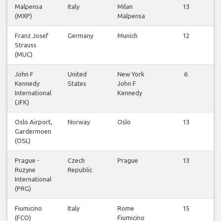
Malpensa
Italy
Milan
13
(MXP)
Malpensa
v
Franz Josef
Germany
Munich
12
Strauss
v
(MUC)
John F
United
New York
6
Kennedy
States
John F
v
International
Kennedy
(JFK)
Oslo Airport,
Norway
Oslo
13
Gardermoen
v
(OSL)
Prague -
Czech
Prague
13
Ruzyne
Republic
v
International
(PRG)
Fiumicino
Italy
Rome
15
(FCO)
Fiumicino
v