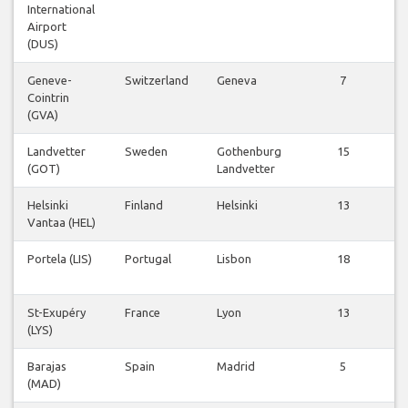
International
v
Airport
(DUS)
Geneve-
Switzerland
Geneva
7
Cointrin
v
(GVA)
Landvetter
Sweden
Gothenburg
15
(GOT)
Landvetter
v
Helsinki
Finland
Helsinki
13
Vantaa (HEL)
v
Portela (LIS)
Portugal
Lisbon
18
v
St-Exupéry
France
Lyon
13
(LYS)
v
Barajas
Spain
Madrid
5
(MAD)
v