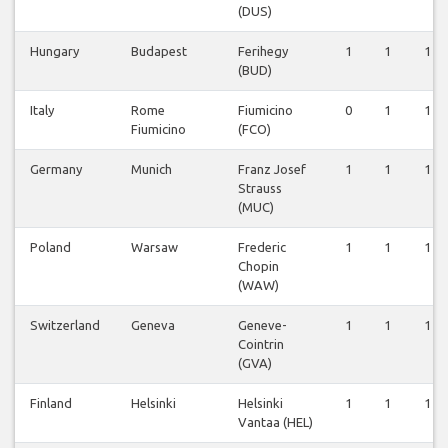
(DUS)
Hungary
Budapest
Ferihegy
1
1
1
(BUD)
Italy
Rome
Fiumicino
0
1
1
Fiumicino
(FCO)
Germany
Munich
Franz Josef
1
1
1
Strauss
(MUC)
Poland
Warsaw
Frederic
1
1
1
Chopin
(WAW)
Switzerland
Geneva
Geneve-
1
1
1
Cointrin
(GVA)
Finland
Helsinki
Helsinki
1
1
1
Vantaa (HEL)