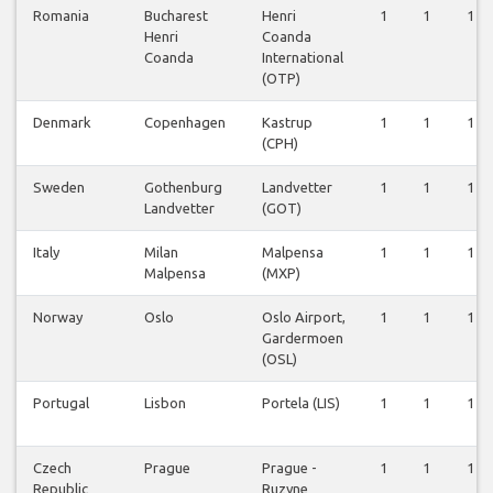
Romania
Bucharest
Henri
1
1
1
Henri
Coanda
Coanda
International
(OTP)
Denmark
Copenhagen
Kastrup
1
1
1
(CPH)
Sweden
Gothenburg
Landvetter
1
1
1
Landvetter
(GOT)
Italy
Milan
Malpensa
1
1
1
Malpensa
(MXP)
Norway
Oslo
Oslo Airport,
1
1
1
Gardermoen
(OSL)
Portugal
Lisbon
Portela (LIS)
1
1
1
Czech
Prague
Prague -
1
1
1
Republic
Ruzyne