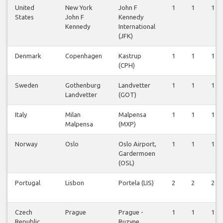
United
New York
John F
1
1
1
States
John F
Kennedy
Kennedy
International
(JFK)
Denmark
Copenhagen
Kastrup
1
1
1
(CPH)
Sweden
Gothenburg
Landvetter
1
1
1
Landvetter
(GOT)
Italy
Milan
Malpensa
1
1
1
Malpensa
(MXP)
Norway
Oslo
Oslo Airport,
1
1
1
Gardermoen
(OSL)
Portugal
Lisbon
Portela (LIS)
2
2
2
Czech
Prague
Prague -
1
1
1
Republic
Ruzyne