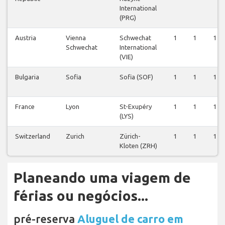
International
(PRG)
Austria
Vienna
Schwechat
1
1
1
Schwechat
International
(VIE)
Bulgaria
Sofia
Sofia (SOF)
1
1
1
France
Lyon
St-Exupéry
1
1
1
(LYS)
Switzerland
Zurich
Zürich-
1
1
1
Kloten (ZRH)
Planeando uma viagem de
férias ou negócios...
pré-reserva
Aluguel de carro em