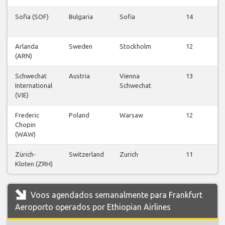
Sofia (SOF)
Bulgaria
Sofia
14
v
Arlanda
Sweden
Stockholm
12
(ARN)
v
Schwechat
Austria
Vienna
13
International
Schwechat
v
(VIE)
Frederic
Poland
Warsaw
12
Chopin
v
(WAW)
Zürich-
Switzerland
Zurich
11
Kloten (ZRH)
v
Voos agendados semanalmente para Frankfurt
Aeroporto operados por Ethiopian Airlines