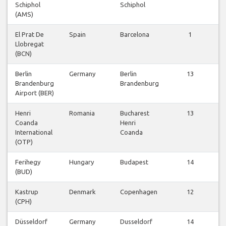
Schiphol
Schiphol
v
(AMS)
El Prat De
Spain
Barcelona
1
Llobregat
v
(BCN)
Berlin
Germany
Berlin
13
Brandenburg
Brandenburg
v
Airport (BER)
Henri
Romania
Bucharest
13
Coanda
Henri
v
International
Coanda
(OTP)
Ferihegy
Hungary
Budapest
14
(BUD)
v
Kastrup
Denmark
Copenhagen
12
(CPH)
v
Düsseldorf
Germany
Dusseldorf
14