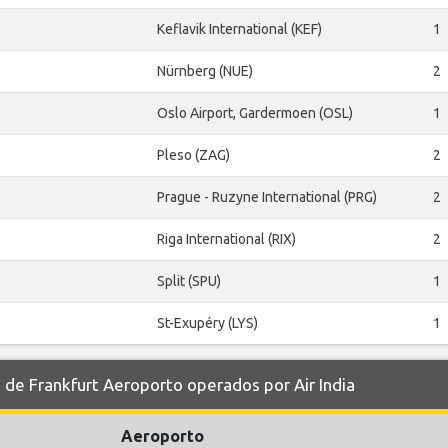
Keflavik International (KEF)
1
Nürnberg (NUE)
2
Oslo Airport, Gardermoen (OSL)
1
Pleso (ZAG)
2
Prague - Ruzyne International (PRG)
2
Riga International (RIX)
2
Split (SPU)
1
St-Exupéry (LYS)
1
e Frankfurt Aeroporto operados por Air India
Aeroporto