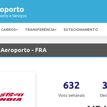
roporto
orto e Serviços
E CARROS
TRANSFERÊNCIA
ESTACIONAMENTO
t Aeroporto - FRA
632
Voos semanais
Des