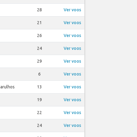
28
Ver voos
21
Ver voos
26
Ver voos
24
Ver voos
29
Ver voos
6
Ver voos
uarulhos
13
Ver voos
19
Ver voos
22
Ver voos
24
Ver voos