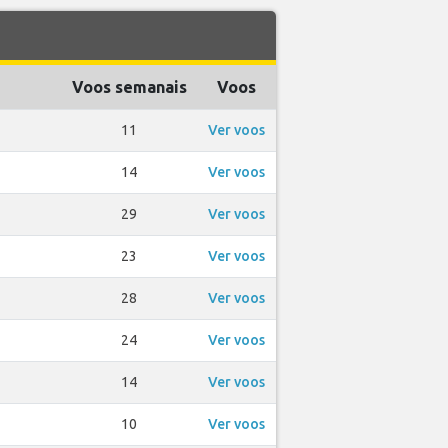
Voos semanais
Voos
11
Ver voos
14
Ver voos
29
Ver voos
23
Ver voos
28
Ver voos
24
Ver voos
14
Ver voos
10
Ver voos