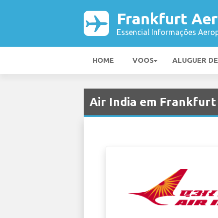
Frankfurt Ae
Essencial Informações Aerop
HOME
VOOS
ALUGUER D
Air India em Frankfur