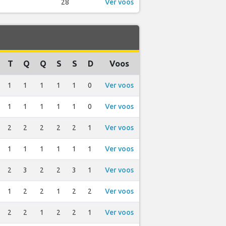
28
Ver voos
T
Q
Q
S
S
D
Voos
1
1
1
1
1
0
Ver voos
1
1
1
1
1
0
Ver voos
2
2
2
2
2
1
Ver voos
1
1
1
1
1
1
Ver voos
2
3
2
2
3
1
Ver voos
1
2
2
1
2
2
Ver voos
2
2
1
2
2
1
Ver voos