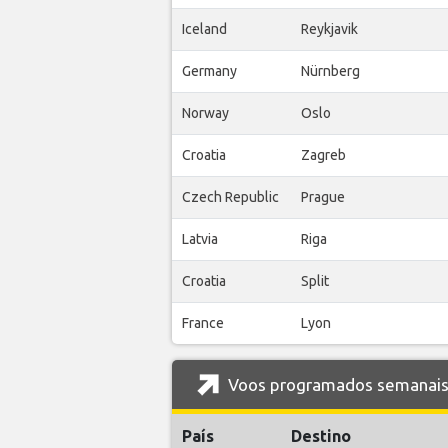
Iceland
Reykjavik
Germany
Nürnberg
Norway
Oslo
Croatia
Zagreb
Czech Republic
Prague
Latvia
Riga
Croatia
Split
France
Lyon
Voos programados semanais d
País
Destino