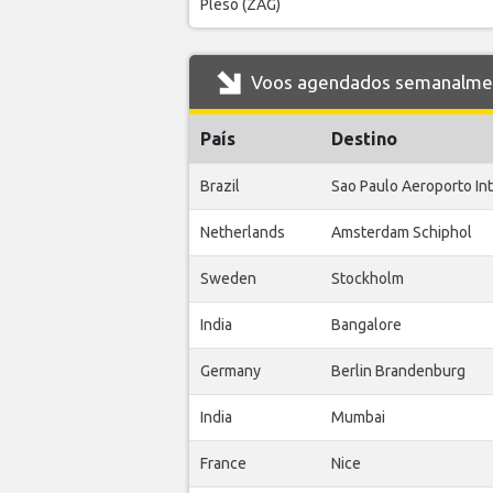
Pleso (ZAG)
Voos agendados semanalmente
País
Destino
Brazil
Sao Paulo Aeroporto In
Netherlands
Amsterdam Schiphol
Sweden
Stockholm
India
Bangalore
Germany
Berlin Brandenburg
India
Mumbai
France
Nice