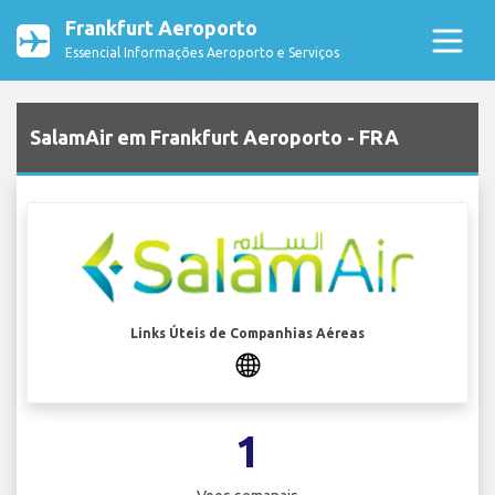
Frankfurt Aeroporto
Essencial Informações Aeroporto e Serviços
SalamAir em Frankfurt Aeroporto - FRA
Links Úteis de Companhias Aéreas
1