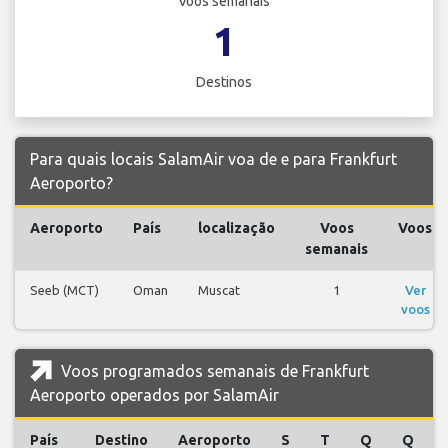
Voos semanais
1
Destinos
Para quais locais SalamAir voa de e para Frankfurt
Aeroporto?
Aeroporto
País
localização
Voos
Voos
semanais
Seeb (MCT)
Oman
Muscat
1
Ver
voos
Voos programados semanais de Frankfurt
Aeroporto operados por SalamAir
País
Destino
Aeroporto
S
T
Q
Q