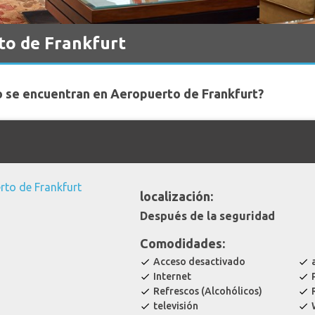
to de Frankfurt
o se encuentran en Aeropuerto de Frankfurt?
localización:
Después de la seguridad
Comodidades:
Acceso desactivado
check
check
Internet
check
check
Refrescos (Alcohólicos)
check
check
televisión
check
check