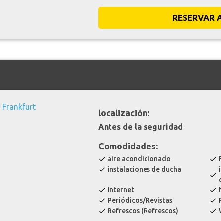
RESERVAR 
localización:
Antes de la seguridad
Comodidades:
aire acondicionado
check
check
instalaciones de ducha
check
check
Internet
check
check
Periódicos/Revistas
check
check
Refrescos (Refrescos)
check
check