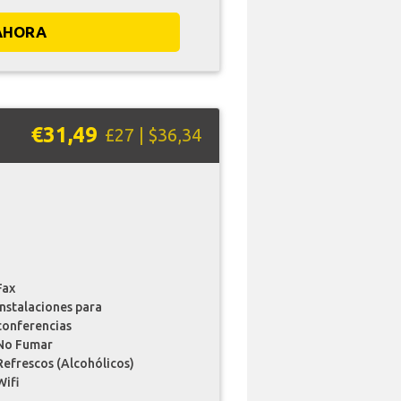
AHORA
€31,49
£27 | $36,34
Fax
instalaciones para
conferencias
No Fumar
Refrescos (Alcohólicos)
Wifi