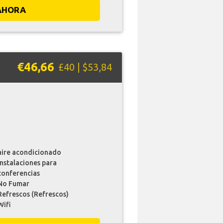
AHORA
€46,66
£40 | $53,84
aire acondicionado
instalaciones para
conferencias
No Fumar
Refrescos (Refrescos)
Wifi