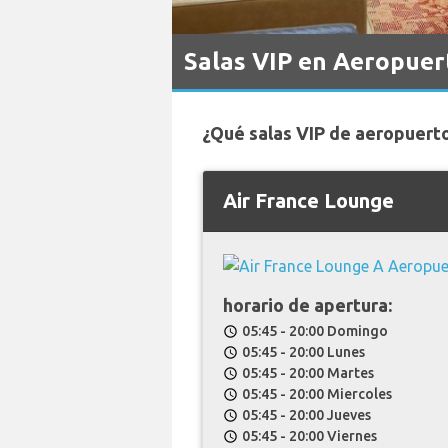
Salas VIP en Aeropuer
¿Qué salas VIP de aeropuert
Air France Lounge
horario de apertura:
05:45 - 20:00 Domingo
schedule
05:45 - 20:00 Lunes
schedule
05:45 - 20:00 Martes
schedule
05:45 - 20:00 Miercoles
schedule
05:45 - 20:00 Jueves
schedule
05:45 - 20:00 Viernes
schedule