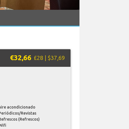
€32,66
£28 | $37,69
aire acondicionado
Periódicos/Revistas
Refrescos (Refrescos)
Wifi