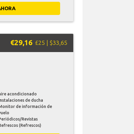
AHORA
€29,16
£25 | $33,65
aire acondicionado
instalaciones de ducha
Monitor de información de
vuelo
Periódicos/Revistas
Refrescos (Refrescos)