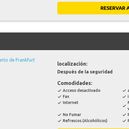
RESERVAR 
localización:
Después de la seguridad
Comodidades:
Acceso desactivado
check
check
Fax
check
check
Internet
check
check
No Fumar
check
check
Refrescos (Alcohólicos)
check
check