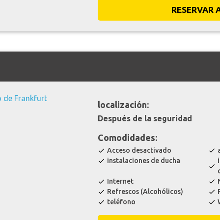
RESERVAR 
localización:
Después de la seguridad
Comodidades:
Acceso desactivado
check
check
instalaciones de ducha
check
check
Internet
check
check
Refrescos (Alcohólicos)
check
check
teléfono
check
check