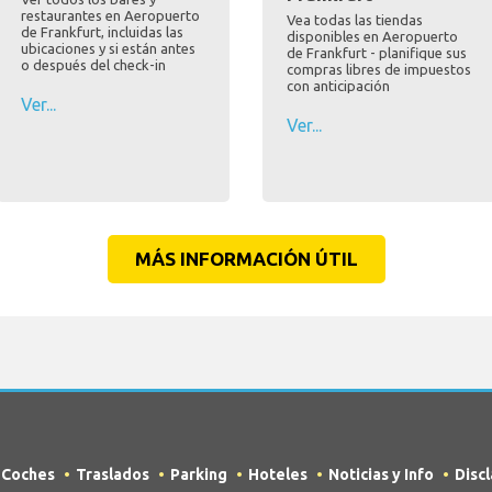
restaurantes en Aeropuerto
Vea todas las tiendas
de Frankfurt, incluidas las
disponibles en Aeropuerto
ubicaciones y si están antes
de Frankfurt - planifique sus
o después del check-in
compras libres de impuestos
con anticipación
Ver...
Ver...
MÁS INFORMACIÓN ÚTIL
e Coches
Traslados
Parking
Hoteles
Noticias y Info
Disc