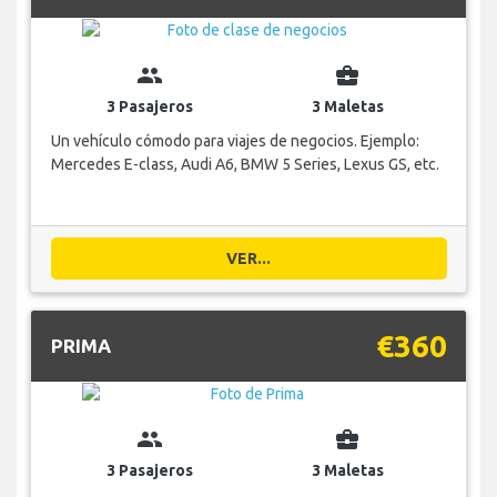
group
business_center
3 Pasajeros
3 Maletas
Un vehículo cómodo para viajes de negocios. Ejemplo:
Mercedes E-class, Audi A6, BMW 5 Series, Lexus GS, etc.
VER...
€360
PRIMA
group
business_center
3 Pasajeros
3 Maletas