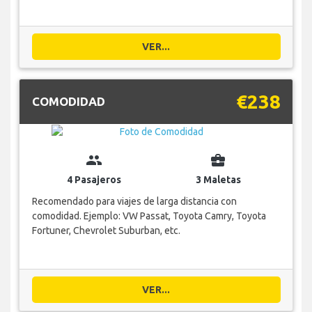
VER...
€238
COMODIDAD
group
business_center
4 Pasajeros
3 Maletas
Recomendado para viajes de larga distancia con
comodidad. Ejemplo: VW Passat, Toyota Camry, Toyota
Fortuner, Chevrolet Suburban, etc.
VER...