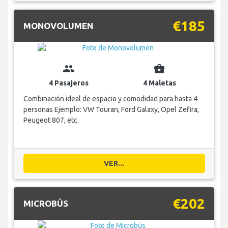
€185
MONOVOLUMEN
group
business_center
4 Pasajeros
4 Maletas
Combinación ideal de espacio y comodidad para hasta 4
personas Ejemplo: VW Touran, Ford Galaxy, Opel Zefira,
Peugeot 807, etc.
VER...
€202
MICROBÚS