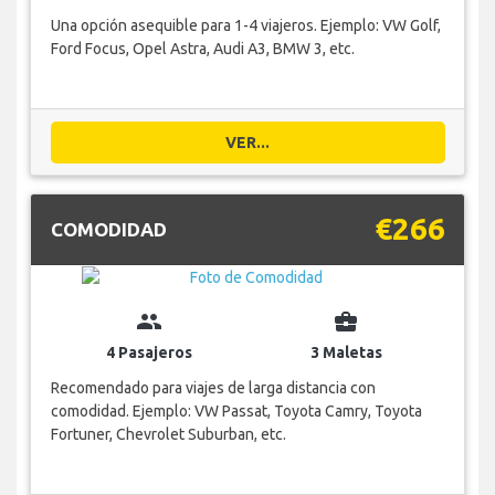
Una opción asequible para 1-4 viajeros. Ejemplo: VW Golf,
Ford Focus, Opel Astra, Audi A3, BMW 3, etc.
VER...
€266
COMODIDAD
group
business_center
4 Pasajeros
3 Maletas
Recomendado para viajes de larga distancia con
comodidad. Ejemplo: VW Passat, Toyota Camry, Toyota
Fortuner, Chevrolet Suburban, etc.