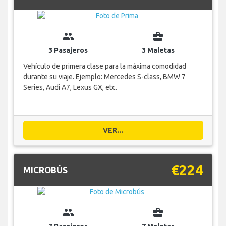
group
business_center
3 Pasajeros
3 Maletas
Vehículo de primera clase para la máxima comodidad
durante su viaje. Ejemplo: Mercedes S-class, BMW 7
Series, Audi A7, Lexus GX, etc.
VER...
€224
MICROBÚS
group
business_center