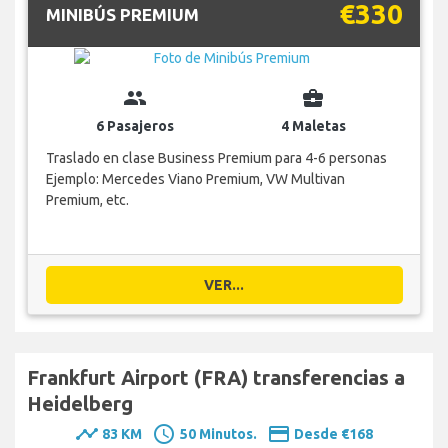
€330
MINIBÚS PREMIUM
group
business_center
6 Pasajeros
4 Maletas
Traslado en clase Business Premium para 4-6 personas
Ejemplo: Mercedes Viano Premium, VW Multivan
Premium, etc.
VER...
Frankfurt Airport (FRA) transferencias a
Heidelberg
timeline
schedule
payment
83 KM
50 Minutos.
Desde €168