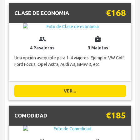
€168
CLASE DE ECONOMIA
group
business_center
4 Pasajeros
3 Maletas
Una opción asequible para 1-4 viajeros. Ejemplo: VW Golf,
Ford Focus, Opel Astra, Audi A3, BMW 3, etc.
VER...
€185
COMODIDAD