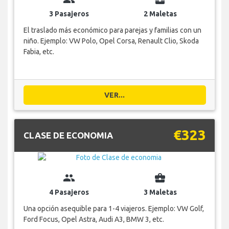
3 Pasajeros
2 Maletas
El traslado más económico para parejas y familias con un
niño. Ejemplo: VW Polo, Opel Corsa, Renault Clio, Skoda
Fabia, etc.
VER...
€323
CLASE DE ECONOMIA
group
business_center
4 Pasajeros
3 Maletas
Una opción asequible para 1-4 viajeros. Ejemplo: VW Golf,
Ford Focus, Opel Astra, Audi A3, BMW 3, etc.