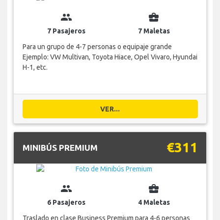
group
business_center
7 Pasajeros
7 Maletas
Para un grupo de 4-7 personas o equipaje grande
Ejemplo: VW Multivan, Toyota Hiace, Opel Vivaro, Hyundai
H-1, etc.
VER...
€311
MINIBÚS PREMIUM
group
business_center
6 Pasajeros
4 Maletas
Traslado en clase Business Premium para 4-6 personas