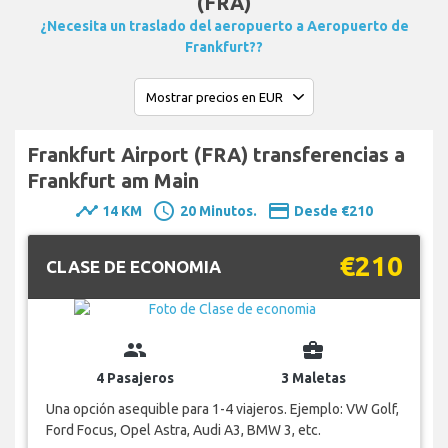
(FRA)
¿Necesita un traslado del aeropuerto a Aeropuerto de
Frankfurt??
Frankfurt Airport (FRA) transferencias a
Frankfurt am Main
timeline
schedule
payment
14 KM
20 Minutos.
Desde €210
€210
CLASE DE ECONOMIA
group
business_center
4 Pasajeros
3 Maletas
Una opción asequible para 1-4 viajeros. Ejemplo: VW Golf,
Ford Focus, Opel Astra, Audi A3, BMW 3, etc.