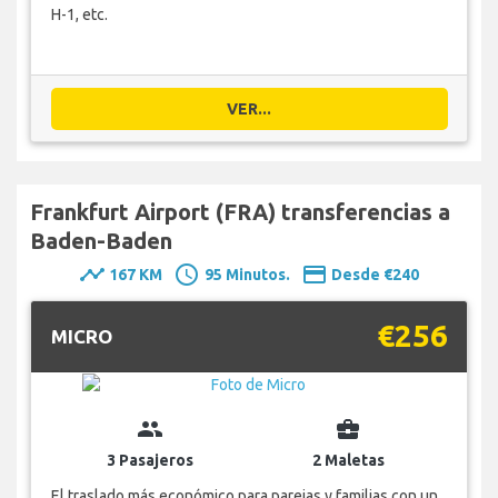
H-1, etc.
VER...
Frankfurt Airport (FRA) transferencias a
Baden-Baden
timeline
schedule
payment
167 KM
95 Minutos.
Desde €240
€256
MICRO
group
business_center
3 Pasajeros
2 Maletas
El traslado más económico para parejas y familias con un