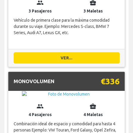
group
business_center
3 Pasajeros
3 Maletas
Vehículo de primera clase para la máxima comodidad
durante su viaje. Ejemplo: Mercedes S-class, BMW 7
Series, Audi A7, Lexus GX, etc.
VER...
€336
MONOVOLUMEN
group
business_center
4 Pasajeros
4 Maletas
Combinación ideal de espacio y comodidad para hasta 4
personas Ejemplo: VW Touran, Ford Galaxy, Opel Zefira,