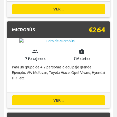
VER...
€264
MICROBÚS
group
business_center
7 Pasajeros
7 Maletas
Para un grupo de 4-7 personas o equipaje grande
Ejemplo: VW Multivan, Toyota Hiace, Opel Vivaro, Hyundai
H-1, etc.
VER...