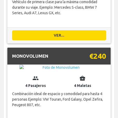
Vehículo de primera clase para la máxima comodidad
durante su viaje. Ejemplo: Mercedes S-class, BMW 7
Series, Audi A7, Lexus GX, etc.
VER...
€240
MONOVOLUMEN
group
business_center
4 Pasajeros
4 Maletas
Combinación ideal de espacio y comodidad para hasta 4
personas Ejemplo: VW Touran, Ford Galaxy, Opel Zefira,
Peugeot 807, etc.