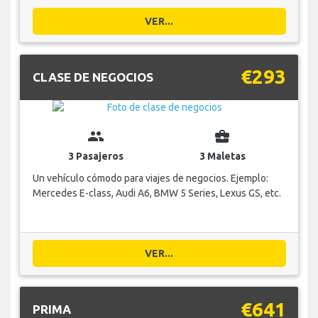
VER...
€293
CLASE DE NEGOCIOS
group
business_center
3 Pasajeros
3 Maletas
Un vehículo cómodo para viajes de negocios. Ejemplo:
Mercedes E-class, Audi A6, BMW 5 Series, Lexus GS, etc.
VER...
€641
PRIMA