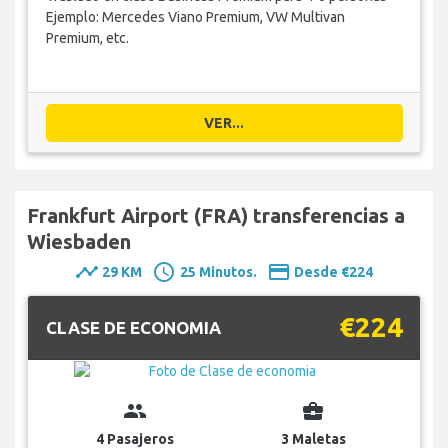
Ejemplo: Mercedes Viano Premium, VW Multivan
Premium, etc.
VER...
Frankfurt Airport (FRA) transferencias a
Wiesbaden
timeline
schedule
payment
29 KM
25 Minutos.
Desde €224
€224
CLASE DE ECONOMIA
group
business_center
4 Pasajeros
3 Maletas