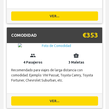
VER...
€353
COMODIDAD
group
business_center
4 Pasajeros
3 Maletas
Recomendado para viajes de larga distancia con
comodidad. Ejemplo: VW Passat, Toyota Camry, Toyota
Fortuner, Chevrolet Suburban, etc.
VER...