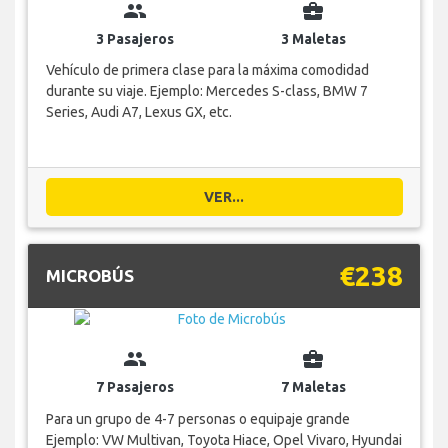
group
business_center
3 Pasajeros
3 Maletas
Vehículo de primera clase para la máxima comodidad
durante su viaje. Ejemplo: Mercedes S-class, BMW 7
Series, Audi A7, Lexus GX, etc.
VER...
€238
MICROBÚS
group
business_center
7 Pasajeros
7 Maletas
Para un grupo de 4-7 personas o equipaje grande
Ejemplo: VW Multivan, Toyota Hiace, Opel Vivaro, Hyundai