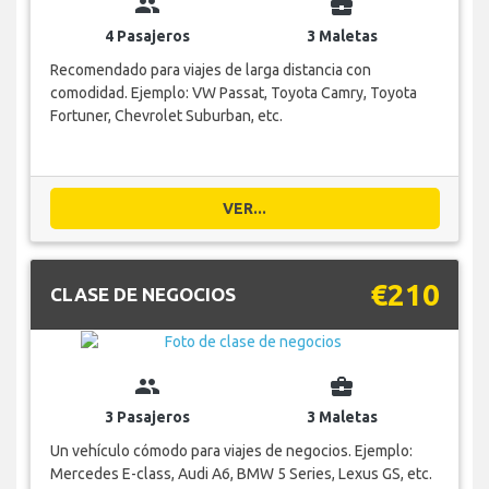
group
business_center
4 Pasajeros
3 Maletas
Recomendado para viajes de larga distancia con
comodidad. Ejemplo: VW Passat, Toyota Camry, Toyota
Fortuner, Chevrolet Suburban, etc.
VER...
€210
CLASE DE NEGOCIOS
group
business_center
3 Pasajeros
3 Maletas
Un vehículo cómodo para viajes de negocios. Ejemplo:
Mercedes E-class, Audi A6, BMW 5 Series, Lexus GS, etc.