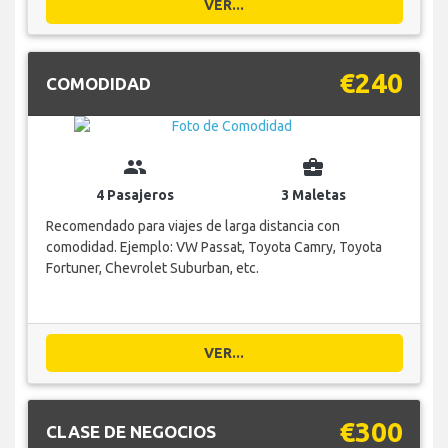
VER...
€240
COMODIDAD
group
business_center
4 Pasajeros
3 Maletas
Recomendado para viajes de larga distancia con
comodidad. Ejemplo: VW Passat, Toyota Camry, Toyota
Fortuner, Chevrolet Suburban, etc.
VER...
€300
CLASE DE NEGOCIOS