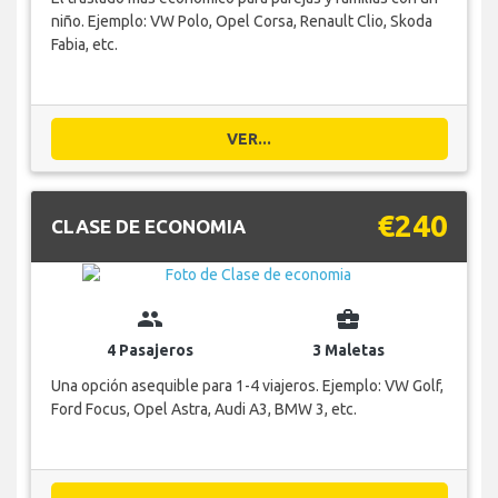
niño. Ejemplo: VW Polo, Opel Corsa, Renault Clio, Skoda
Fabia, etc.
VER...
€240
CLASE DE ECONOMIA
group
business_center
4 Pasajeros
3 Maletas
Una opción asequible para 1-4 viajeros. Ejemplo: VW Golf,
Ford Focus, Opel Astra, Audi A3, BMW 3, etc.