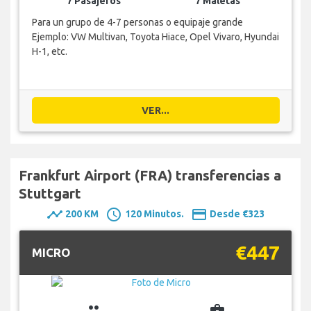
7 Pasajeros
7 Maletas
Para un grupo de 4-7 personas o equipaje grande
Ejemplo: VW Multivan, Toyota Hiace, Opel Vivaro, Hyundai
H-1, etc.
VER...
Frankfurt Airport (FRA) transferencias a
Stuttgart
timeline
schedule
payment
200 KM
120 Minutos.
Desde €323
€447
MICRO
group
business_center