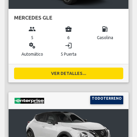
MERCEDES GLE
group
business_center
local_gas_station
5
6
Gasolina
miscellaneous_services
login
Automático
5 Puerta
VER DETALLES...
TODOTERRENO