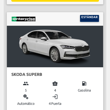
ESTÁNDAR
SKODA SUPERB
group
business_center
local_gas_station
5
4
Gasolina
miscellaneous_services
login
Automático
4 Puerta