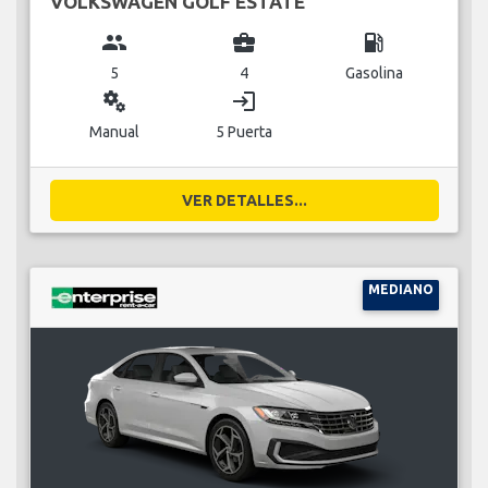
VOLKSWAGEN GOLF ESTATE
group
business_center
local_gas_station
5
4
Gasolina
miscellaneous_services
login
Manual
5 Puerta
VER DETALLES...
MEDIANO