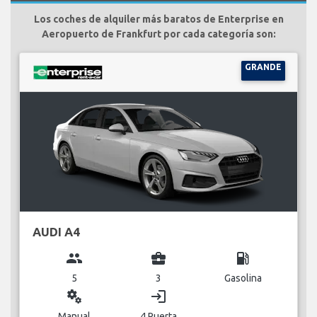
Los coches de alquiler más baratos de Enterprise en
Aeropuerto de Frankfurt por cada categoría son:
GRANDE
AUDI A4
group
business_center
local_gas_station
5
3
Gasolina
miscellaneous_services
login
Manual
4 Puerta