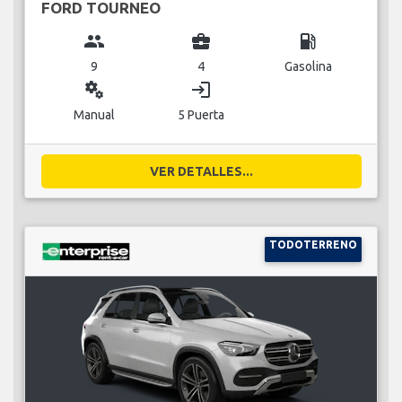
FORD TOURNEO
group
business_center
local_gas_station
9
4
Gasolina
miscellaneous_services
login
Manual
5 Puerta
VER DETALLES...
TODOTERRENO