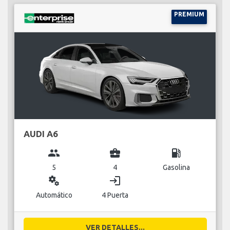
PREMIUM
AUDI A6
group
business_center
local_gas_station
5
4
Gasolina
miscellaneous_services
login
Automático
4 Puerta
VER DETALLES...