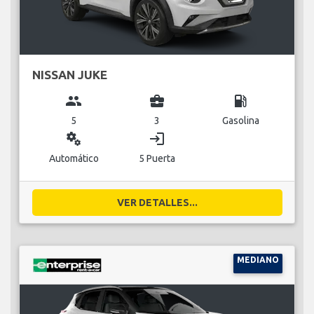
NISSAN JUKE
group
business_center
local_gas_station
5
3
Gasolina
miscellaneous_services
login
Automático
5 Puerta
VER DETALLES...
MEDIANO