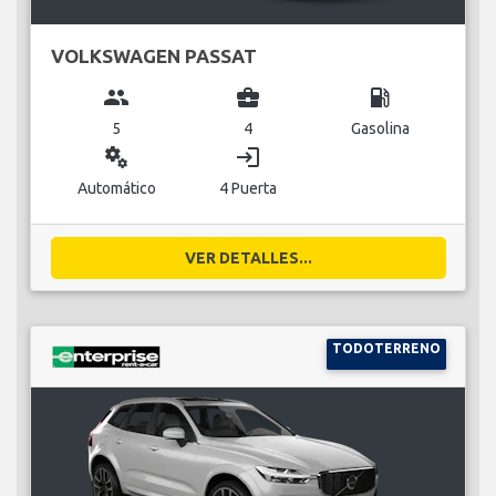
VOLKSWAGEN PASSAT
group
business_center
local_gas_station
5
4
Gasolina
miscellaneous_services
login
Automático
4 Puerta
VER DETALLES...
TODOTERRENO