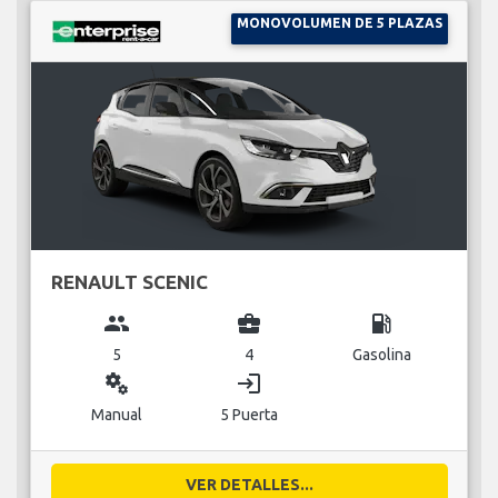
MONOVOLUMEN DE 5 PLAZAS
RENAULT SCENIC
group
business_center
local_gas_station
5
4
Gasolina
miscellaneous_services
login
Manual
5 Puerta
VER DETALLES...