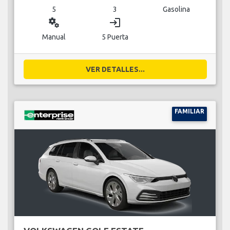
5
3
Gasolina
miscellaneous_services
login
Manual
5 Puerta
VER DETALLES...
FAMILIAR