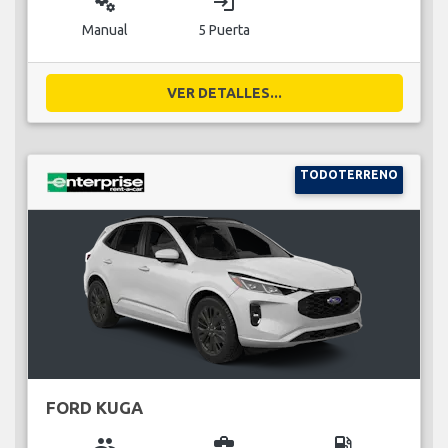
miscellaneous_services
login
Manual
5 Puerta
VER DETALLES...
TODOTERRENO
FORD KUGA
group
business_center
local_gas_station