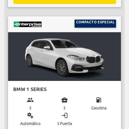
COMPACTO ESPECIAL
BMW 1 SERIES
group
business_center
local_gas_station
5
3
Gasolina
miscellaneous_services
login
Automático
5 Puerta