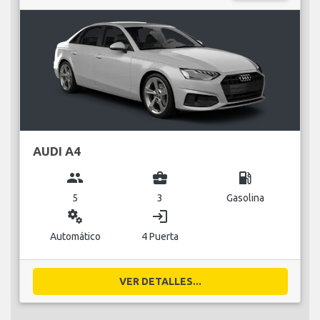
AUDI A4
group
business_center
local_gas_station
5
3
Gasolina
miscellaneous_services
login
Automático
4 Puerta
VER DETALLES...