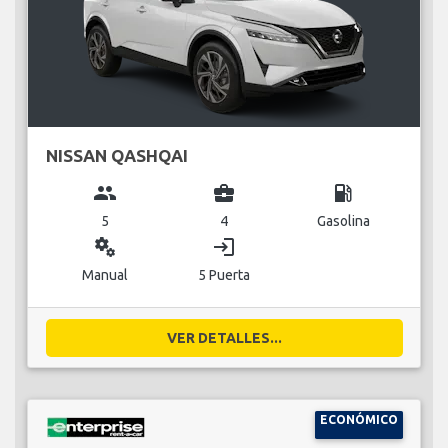
NISSAN QASHQAI
group
business_center
local_gas_station
5
4
Gasolina
miscellaneous_services
login
Manual
5 Puerta
VER DETALLES...
ECONÓMICO