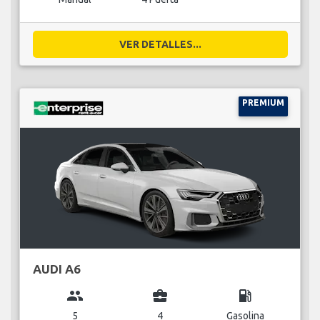
VER DETALLES...
PREMIUM
AUDI A6
group
business_center
local_gas_station
5
4
Gasolina