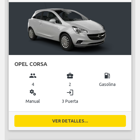
OPEL CORSA
group
business_center
local_gas_station
4
2
Gasolina
miscellaneous_services
login
Manual
3 Puerta
VER DETALLES...