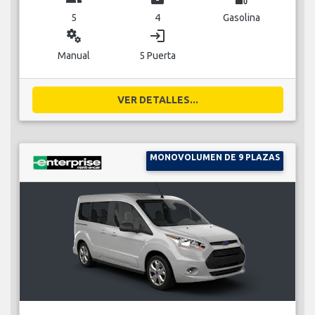
5
4
Gasolina
miscellaneous_services
login
Manual
5 Puerta
VER DETALLES...
MONOVOLUMEN DE 9 PLAZAS