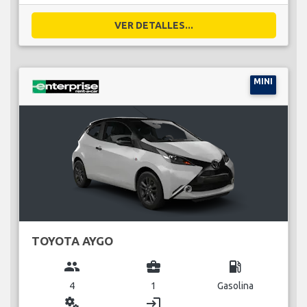
VER DETALLES...
MINI
TOYOTA AYGO
group
business_center
local_gas_station
4
1
Gasolina
miscellaneous_services
login