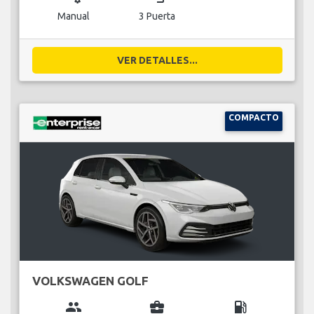
Manual
3 Puerta
VER DETALLES...
COMPACTO
VOLKSWAGEN GOLF
group
business_center
local_gas_station