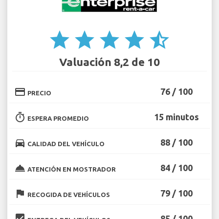
star
star
star
star
star_half
Valuación 8,2 de 10
credit_card
76 / 100
PRECIO
timer
15 minutos
ESPERA PROMEDIO
directions_car
88 / 100
CALIDAD DEL VEHÍCULO
room_service
84 / 100
ATENCIÓN EN MOSTRADOR
flag
79 / 100
RECOGIDA DE VEHÍCULOS
beenhere
85 / 100