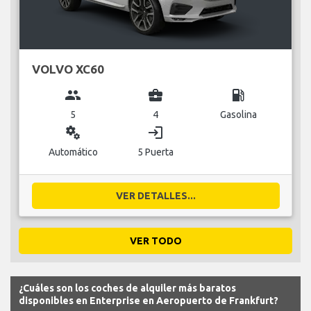
VOLVO XC60
group
business_center
local_gas_station
5
4
Gasolina
miscellaneous_services
login
Automático
5 Puerta
VER DETALLES...
VER TODO
¿Cuáles son los coches de alquiler más baratos
disponibles en Enterprise en Aeropuerto de Frankfurt?