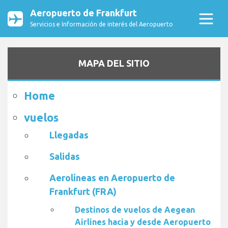
Aeropuerto de Frankfurt
Servicios e Información de interés del Aeropuerto
MAPA DEL SITIO
Home
vuelos
Llegadas
Salidas
Aerolíneas en Aeropuerto de
Frankfurt (FRA)
Destinos de vuelos de Aegean
Airlines hacia y desde Aeropuerto