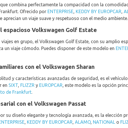
 que combina perfectamente la compacidad con la comodidad,
 Frankfurt. Ofrecido por
ENTERPRISE
,
KEDDY BY EUROPCAR
,
A
que aprecian un viaje suave y respetuoso con el medio ambiente.
el espacioso Volkswagen Golf Estate
 viajes en grupo, el Volkswagen Golf Estate, con su amplio esp
za un viaje cómodo. Puedes disponer de este modelo en
ENTE
amiliares con el Volkswagen Sharan
itud y características avanzadas de seguridad, es el vehículo
ar en
SIXT
,
FLIZZR
y
EUROPCAR
, este modelo es la opción princ
to de Frankfurt
.
sarial con el Volkswagen Passat
r su diseño elegante y tecnología avanzada, es la elección pre
ENTERPRISE
,
KEDDY BY EUROPCAR
,
ALAMO
,
NATIONAL
o
FLI