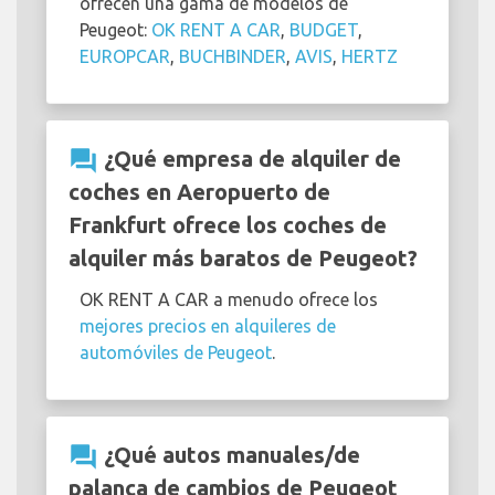
ofrecen una gama de modelos de
Peugeot:
OK RENT A CAR
,
BUDGET
,
EUROPCAR
,
BUCHBINDER
,
AVIS
,
HERTZ
question_answer
¿Qué empresa de alquiler de
coches en Aeropuerto de
Frankfurt ofrece los coches de
alquiler más baratos de Peugeot?
OK RENT A CAR a menudo ofrece los
mejores precios en alquileres de
automóviles de Peugeot
.
question_answer
¿Qué autos manuales/de
palanca de cambios de Peugeot