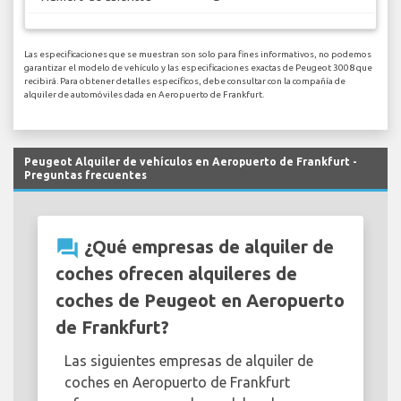
Las especificaciones que se muestran son solo para fines informativos, no podemos
garantizar el modelo de vehículo y las especificaciones exactas de Peugeot 3008 que
recibirá. Para obtener detalles específicos, debe consultar con la compañía de
alquiler de automóviles dada en Aeropuerto de Frankfurt.
Peugeot Alquiler de vehículos en Aeropuerto de Frankfurt -
Preguntas frecuentes
question_answer
¿Qué empresas de alquiler de
coches ofrecen alquileres de
coches de Peugeot en Aeropuerto
de Frankfurt?
Las siguientes empresas de alquiler de
coches en Aeropuerto de Frankfurt