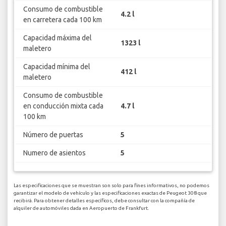
Consumo de combustible
4.2 l
en carretera cada 100 km
Capacidad máxima del
1323 l
maletero
Capacidad mínima del
412 l
maletero
Consumo de combustible
en conducción mixta cada
4.7 l
100 km
Número de puertas
5
Numero de asientos
5
Las especificaciones que se muestran son solo para fines informativos, no podemos
garantizar el modelo de vehículo y las especificaciones exactas de Peugeot 308 que
recibirá. Para obtener detalles específicos, debe consultar con la compañía de
alquiler de automóviles dada en Aeropuerto de Frankfurt.