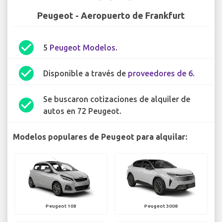
Peugeot - Aeropuerto de Frankfurt
check_circle
5
Peugeot Modelos
.
check_circle
Disponible a través de
proveedores de 6
.
Se buscaron cotizaciones de alquiler de
check_circle
autos en 72 Peugeot.
Modelos populares de Peugeot para alquilar:
Peugeot 108
Peugeot 3008