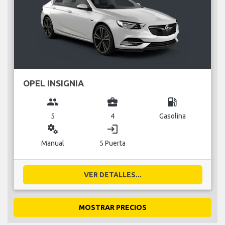
OPEL INSIGNIA
group
business_center
local_gas_station
5
4
Gasolina
miscellaneous_services
login
Manual
5 Puerta
VER DETALLES...
MOSTRAR PRECIOS