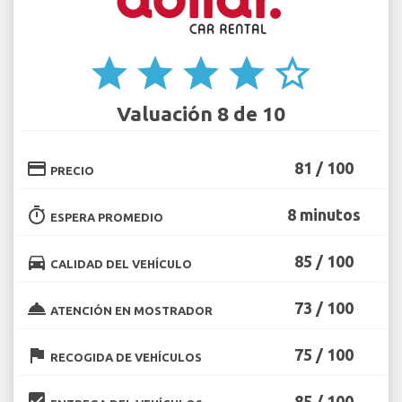
star
star
star
star
star_border
Valuación 8 de 10
credit_card
81 / 100
PRECIO
timer
8 minutos
ESPERA PROMEDIO
directions_car
85 / 100
CALIDAD DEL VEHÍCULO
room_service
73 / 100
ATENCIÓN EN MOSTRADOR
flag
75 / 100
RECOGIDA DE VEHÍCULOS
beenhere
85 / 100