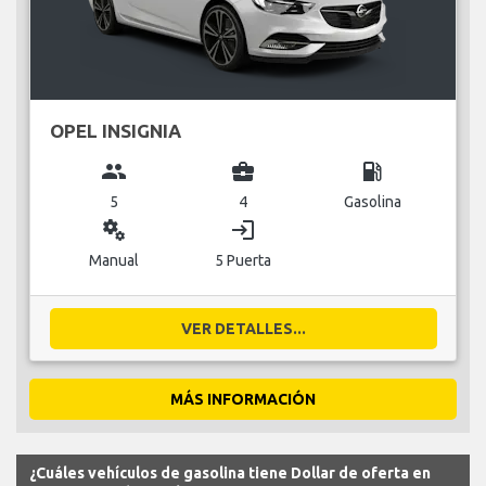
OPEL INSIGNIA
group
business_center
local_gas_station
5
4
Gasolina
miscellaneous_services
login
Manual
5 Puerta
VER DETALLES...
MÁS INFORMACIÓN
¿Cuáles vehículos de gasolina tiene Dollar de oferta en