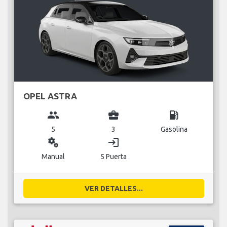
OPEL ASTRA
group
business_center
local_gas_station
5
3
Gasolina
miscellaneous_services
login
Manual
5 Puerta
VER DETALLES...