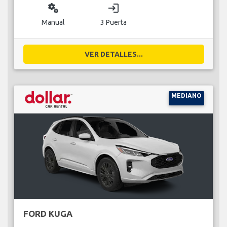
miscellaneous_services
login
Manual
3 Puerta
VER DETALLES...
MEDIANO
FORD KUGA