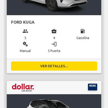
FORD KUGA
group
business_center
local_gas_station
5
4
Gasolina
miscellaneous_services
login
Manual
5 Puerta
VER DETALLES...
MINI