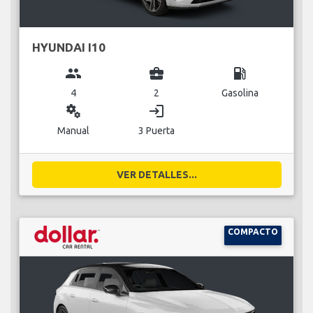
HYUNDAI I10
group
business_center
local_gas_station
4
2
Gasolina
miscellaneous_services
login
Manual
3 Puerta
VER DETALLES...
COMPACTO