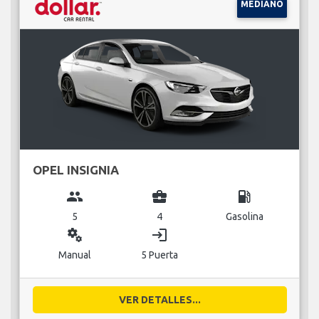
MEDIANO
OPEL INSIGNIA
group
business_center
local_gas_station
5
4
Gasolina
miscellaneous_services
login
Manual
5 Puerta
VER DETALLES...