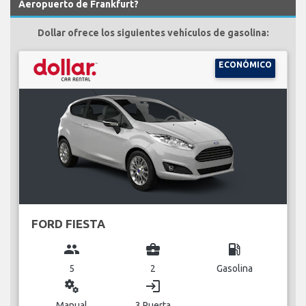
Aeropuerto de Frankfurt?
Dollar ofrece los siguientes vehículos de gasolina:
ECONÓMICO
FORD FIESTA
group
business_center
local_gas_station
5
2
Gasolina
miscellaneous_services
login
Manual
3 Puerta