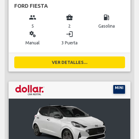
FORD FIESTA
group
business_center
local_gas_station
5
2
Gasolina
miscellaneous_services
login
Manual
3 Puerta
VER DETALLES...
MINI