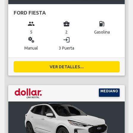
FORD FIESTA
group
business_center
local_gas_station
5
2
Gasolina
miscellaneous_services
login
Manual
3 Puerta
VER DETALLES...
MEDIANO