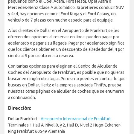
pequeños como el Opel Adam, Ford Fiesta, Opel Astra o
Mercedes-Benz Clase A automático. Si prefieres conducir SUV
y 4x4, hay opciones como el Ford Kuga y el Ford Galaxy, un
vehículo de 7 plazas con mucho espacio para el equipaje.
A los clientes de Dollar en el Aeropuerto de Frankfurt se les
ofrecen dos opciones al reservar en línea: pueden pagar por
adelantado o pagar a su llegada. Pagar por adelantado significa
que los clientes obtienen un descuento de alrededor del 4 por
ciento al 5 por ciento en su reserva.
Con tantas opciones para elegir en el Centro de Alquiler de
Coches del Aeropuerto de Frankfurt, es posible que no quieras
buscar en ningún otro lugar. Pero si no puedes encontrar lo que
buscas en Dollar, Hertz o la empresa asociada Thrifty, prueba
nuestras otras páginas de alquiler de coches que se enumeran
a continuación.
Dirección:
Dollar Frankfurt -
Aeropuerto Internacional de Frankfurt
Terminales 1 Hall A, Nivel 0, y 2, Hall D, Nivel 2 Hugo-Eckener-
Ring Frankfurt 60549 Alemania