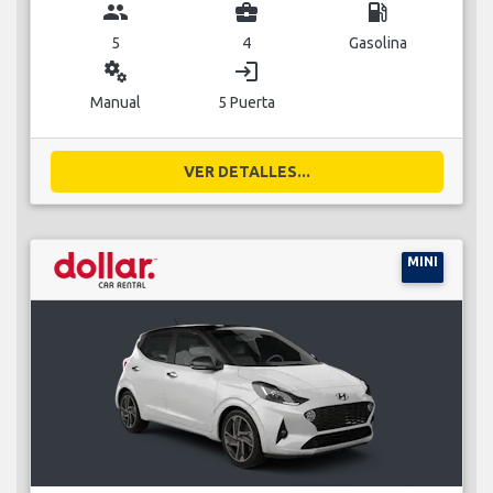
group
business_center
local_gas_station
5
4
Gasolina
miscellaneous_services
login
Manual
5 Puerta
VER DETALLES...
MINI