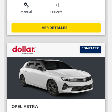
miscellaneous_services
login
Manual
3 Puerta
VER DETALLES...
COMPACTO
OPEL ASTRA