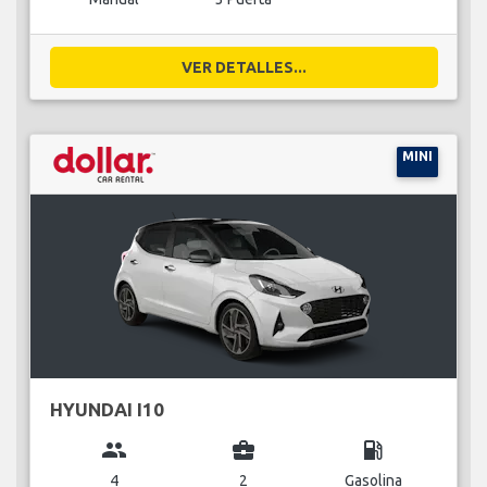
VER DETALLES...
MINI
HYUNDAI I10
group
business_center
local_gas_station
4
2
Gasolina