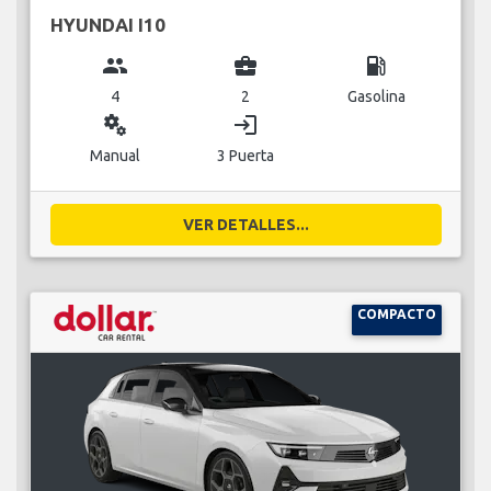
HYUNDAI I10
group
business_center
local_gas_station
4
2
Gasolina
miscellaneous_services
login
Manual
3 Puerta
VER DETALLES...
COMPACTO