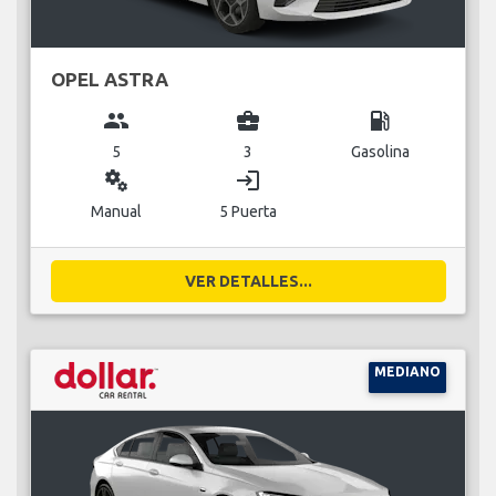
OPEL ASTRA
group
business_center
local_gas_station
5
3
Gasolina
miscellaneous_services
login
Manual
5 Puerta
VER DETALLES...
MEDIANO