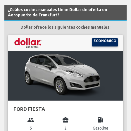
¿Cuáles coches manuales tiene Dollar de oferta en
Aeropuerto de Frankfurt?
Dollar ofrece los siguientes coches manuales:
ECONÓMICO
FORD FIESTA
group
business_center
local_gas_station
5
2
Gasolina