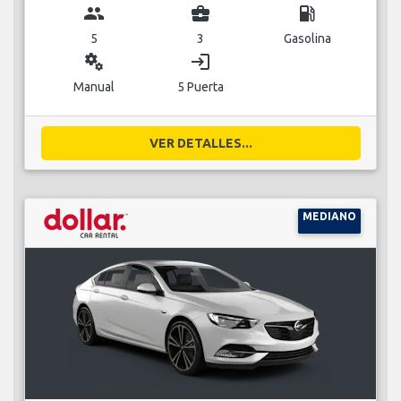
group
business_center
local_gas_station
5
3
Gasolina
miscellaneous_services
login
Manual
5 Puerta
VER DETALLES...
MEDIANO