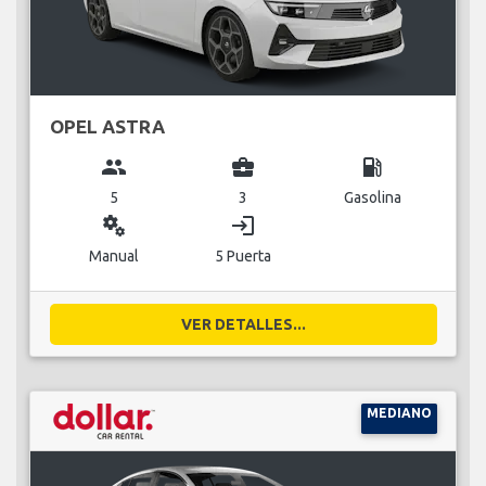
OPEL ASTRA
group
business_center
local_gas_station
5
3
Gasolina
miscellaneous_services
login
Manual
5 Puerta
VER DETALLES...
MEDIANO