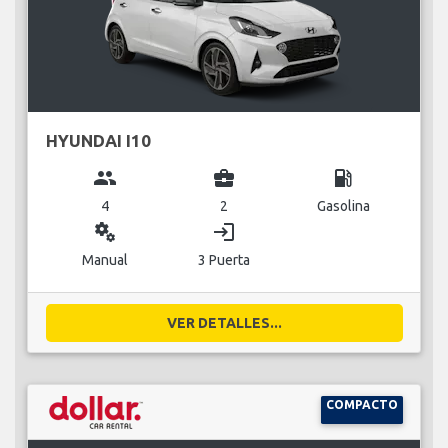
HYUNDAI I10
group
business_center
local_gas_station
4
2
Gasolina
miscellaneous_services
login
Manual
3 Puerta
VER DETALLES...
COMPACTO