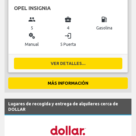
OPEL INSIGNIA
group
business_center
local_gas_station
5
4
Gasolina
miscellaneous_services
login
Manual
5 Puerta
VER DETALLES...
MÁS INFORMACIÓN
Lugares de recogida y entrega de alquileres cerca de
DOLLAR