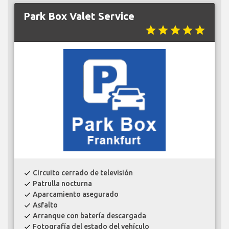
Park Box Valet Service
star
star
star
star
star
Circuito cerrado de televisión
check
Patrulla nocturna
check
Aparcamiento asegurado
check
Asfalto
check
Arranque con batería descargada
check
Fotografía del estado del vehículo
check