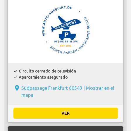
Circuito cerrado de televisión
check
Aparcamiento asegurado
check
place
Südpassage Frankfurt 60549 |
Mostrar en el
mapa
VER