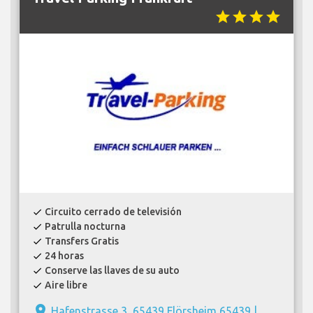
star
star
star
star
Circuito cerrado de televisión
check
Patrulla nocturna
check
Transfers Gratis
check
24 horas
check
Conserve las llaves de su auto
check
Aire libre
check
place
Hafenstrasse 3, 65439 Flörsheim 65439 |