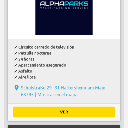
Circuito cerrado de televisión
check
Patrulla nocturna
check
24 horas
check
Aparcamiento asegurado
check
Asfalto
check
Aire libre
check
place
Schulstraße 29 -31 Hattersheim am Main
63795 |
Mostrar en el mapa
VER