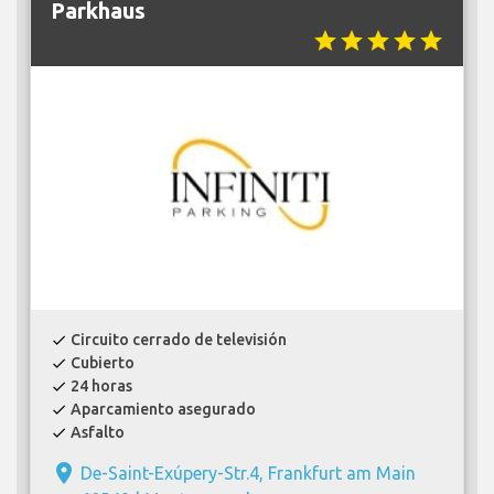
Parkhaus
star
star
star
star
star
Circuito cerrado de televisión
check
Cubierto
check
24 horas
check
Aparcamiento asegurado
check
Asfalto
check
place
De-Saint-Exúpery-Str.4, Frankfurt am Main