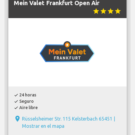
Mein Valet Frankfurt Open Air
star
star
star
star
24 horas
check
Seguro
check
Aire libre
check
place
Rüsselsheimer Str. 115 Kelsterbach 65451 |
Mostrar en el mapa