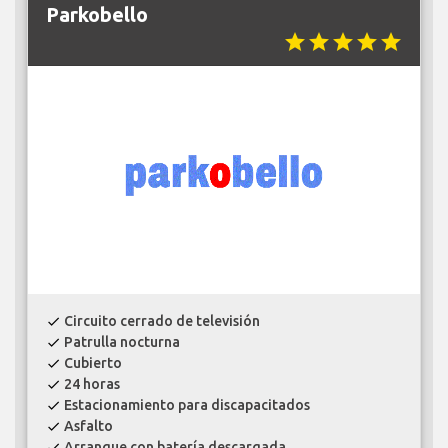
Parkobello
star
star
star
star
star
Circuito cerrado de televisión
check
Patrulla nocturna
check
Cubierto
check
24 horas
check
Estacionamiento para discapacitados
check
Asfalto
check
Arranque con batería descargada
check