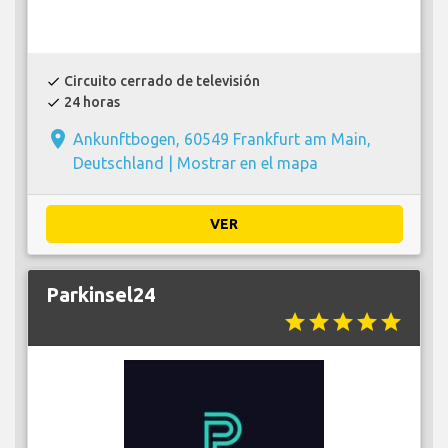
Circuito cerrado de televisión
check
24 horas
check
place
Ankunftbogen, 60549 Frankfurt am Main,
Deutschland |
Mostrar en el mapa
VER
Parkinsel24
star
star
star
star
star