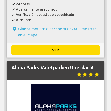
24 horas
check
Aparcamiento asegurado
check
Verificación del estado del vehículo
check
Aire libre
check
place
Ginnheimer Str. 8 Eschborn 65760 |
Mostrar
en el mapa
VER
Alpha Parks Valetparken Überdacht
star
star
star
star