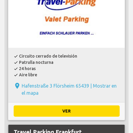
Circuito cerrado de televisión
check
Patrulla nocturna
check
24 horas
check
Aire libre
check
place
Hafenstraße 3 Flörsheim 65439 |
Mostrar en
el mapa
VER
Travel Parking Frankfurt