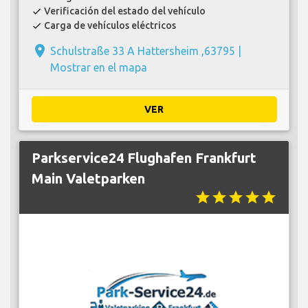
Verificación del estado del vehículo
check
Carga de vehículos eléctricos
check
place
Schulstraße 33 A Hattersheim ,63795 |
Mostrar en el mapa
VER
Parkservice24 Flughafen Frankfurt
Main Valetparken
star
star
star
star
star