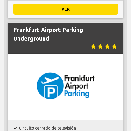
VER
Frankfurt Airport Parking
Underground
star
star
star
star
Circuito cerrado de televisión
check