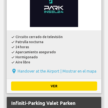
Circuito cerrado de televisión
check
Patrulla nocturna
check
24 horas
check
Aparcamiento asegurado
check
Hormigonado
check
Aire libre
check
place
Handover at the Airport |
Mostrar en el mapa
VER
Infiniti-Parking Valet Parken