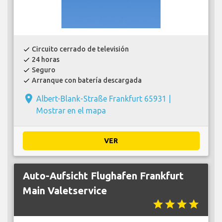
Circuito cerrado de televisión
check
24 horas
check
Seguro
check
Arranque con batería descargada
check
place
Albert-Blank-Straße Frankfurt 65931 |
Mostrar en el mapa
VER
Auto-Aufsicht Flughafen Frankfurt
Main Valetservice
star
star
star
star