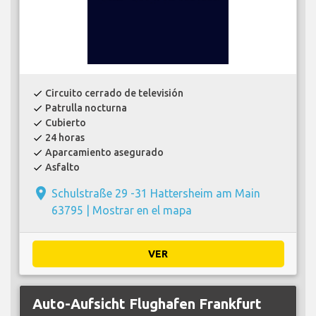
Circuito cerrado de televisión
check
Patrulla nocturna
check
Cubierto
check
24 horas
check
Aparcamiento asegurado
check
Asfalto
check
place
Schulstraße 29 -31 Hattersheim am Main
63795 |
Mostrar en el mapa
VER
Auto-Aufsicht Flughafen Frankfurt