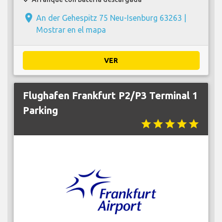
place
An der Gehespitz 75 Neu-Isenburg 63263 |
Mostrar en el mapa
VER
Flughafen Frankfurt P2/P3 Terminal 1
Parking
star
star
star
star
star