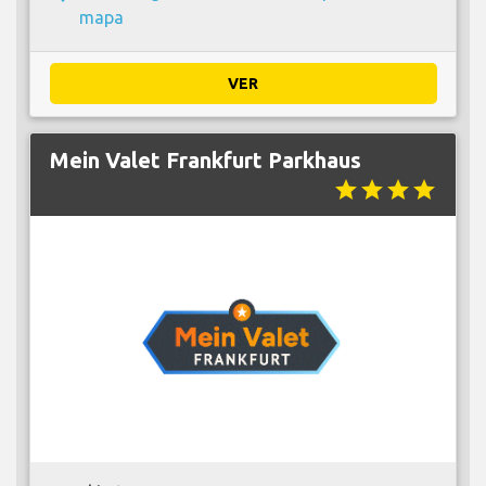
mapa
VER
Mein Valet Frankfurt Parkhaus
star
star
star
star