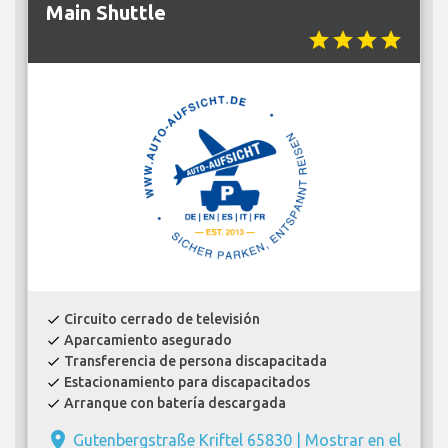
Main Shuttle
star
star
star
star
Circuito cerrado de televisión
check
Aparcamiento asegurado
check
Transferencia de persona discapacitada
check
Estacionamiento para discapacitados
check
Arranque con batería descargada
check
place
Gutenbergstraße Kriftel 65830 |
Mostrar en el