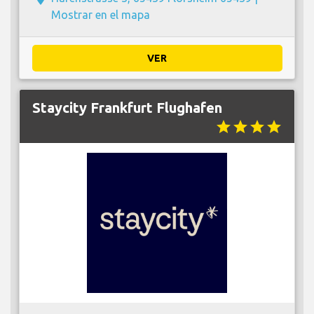
Mostrar en el mapa
VER
Staycity Frankfurt Flughafen
star
star
star
star