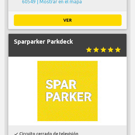
60549 |
Mostrar en el mapa
VER
Sparparker Parkdeck
star
star
star
star
star
Circuito cerrado de televisión
check