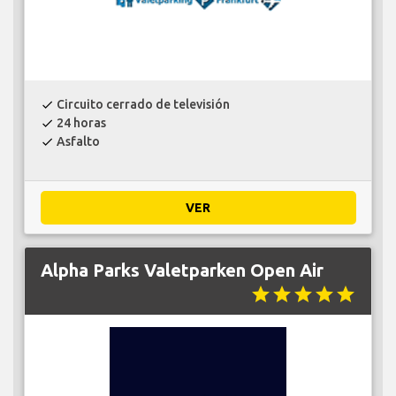
Circuito cerrado de televisión
check
24 horas
check
Asfalto
check
VER
Alpha Parks Valetparken Open Air
star
star
star
star
star