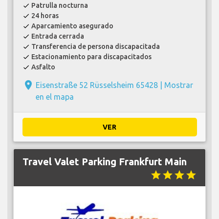
Patrulla nocturna
check
24 horas
check
Aparcamiento asegurado
check
Entrada cerrada
check
Transferencia de persona discapacitada
check
Estacionamiento para discapacitados
check
Asfalto
check
place
Eisenstraße 52 Rüsselsheim 65428 |
Mostrar
en el mapa
VER
Travel Valet Parking Frankfurt Main
star
star
star
star