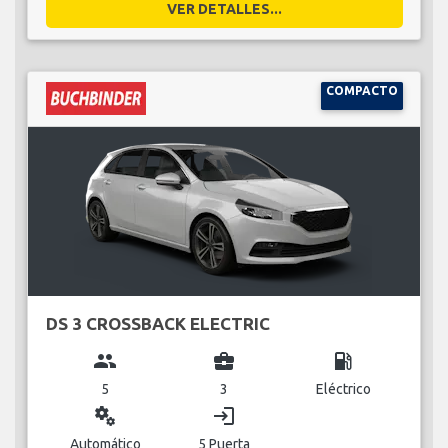
VER DETALLES...
COMPACTO
DS 3 CROSSBACK ELECTRIC
group
business_center
local_gas_station
5
3
Eléctrico
miscellaneous_services
login
Automático
5 Puerta