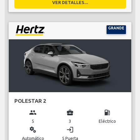
VER DETALLES...
GRANDE
POLESTAR 2
group
business_center
local_gas_station
5
3
Eléctrico
miscellaneous_services
login
Automático
5 Puerta