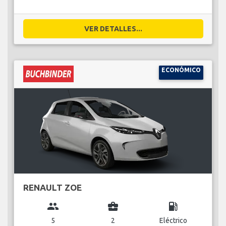
VER DETALLES...
ECONÓMICO
RENAULT ZOE
group
business_center
local_gas_station
5
2
Eléctrico