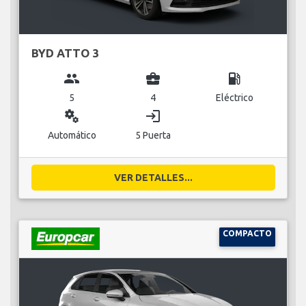
BYD ATTO 3
group
business_center
local_gas_station
5
4
Eléctrico
miscellaneous_services
login
Automático
5 Puerta
VER DETALLES...
COMPACTO