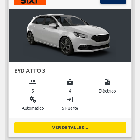
BYD ATTO 3
group
business_center
local_gas_station
5
4
Eléctrico
miscellaneous_services
login
Automático
5 Puerta
VER DETALLES...