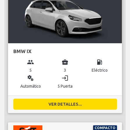
BMW IX
group
business_center
local_gas_station
5
3
Eléctrico
miscellaneous_services
login
Automático
5 Puerta
VER DETALLES...
COMPACTO