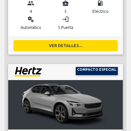
group
business_center
local_gas_station
4
3
Eléctrico
miscellaneous_services
login
Automático
5 Puerta
VER DETALLES...
COMPACTO ESPECIAL