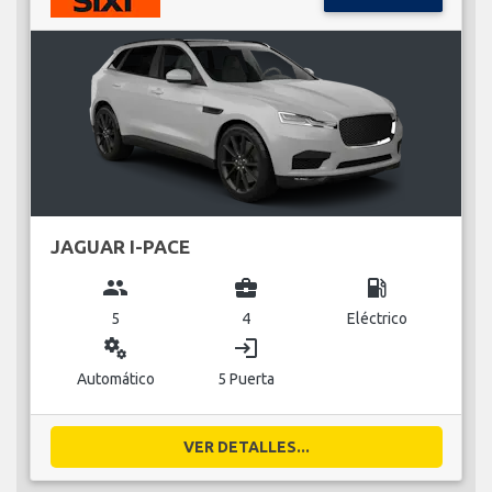
JAGUAR I-PACE
group
business_center
local_gas_station
5
4
Eléctrico
miscellaneous_services
login
Automático
5 Puerta
VER DETALLES...