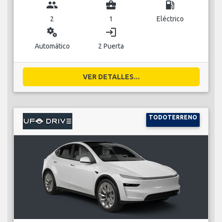
group
business_center
local_gas_station
2
1
Eléctrico
miscellaneous_services
login
Automático
2 Puerta
VER DETALLES...
TODOTERRENO