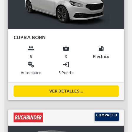
CUPRA BORN
group
business_center
local_gas_station
5
3
Eléctrico
miscellaneous_services
login
Automático
5 Puerta
VER DETALLES...
COMPACTO