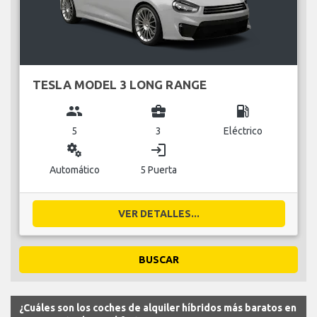
TESLA MODEL 3 LONG RANGE
group
business_center
local_gas_station
5
3
Eléctrico
miscellaneous_services
login
Automático
5 Puerta
VER DETALLES...
BUSCAR
¿Cuáles son los coches de alquiler híbridos más baratos en