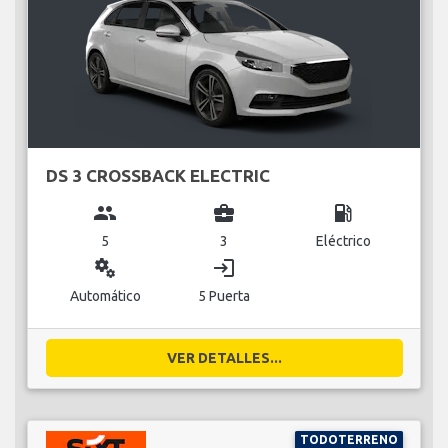
DS 3 CROSSBACK ELECTRIC
group
business_center
local_gas_station
5
3
Eléctrico
miscellaneous_services
login
Automático
5 Puerta
VER DETALLES...
TODOTERRENO