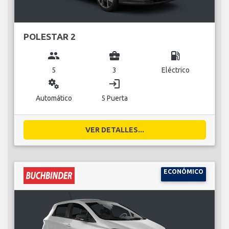
POLESTAR 2
group
business_center
local_gas_station
5
3
Eléctrico
miscellaneous_services
login
Automático
5 Puerta
VER DETALLES...
ECONÓMICO