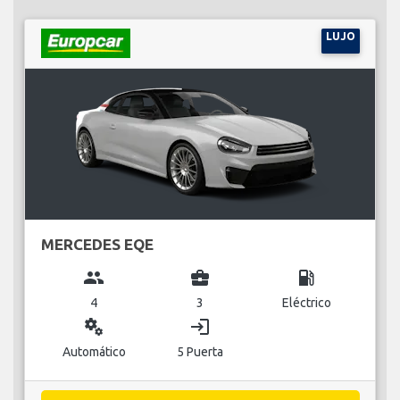
LUJO
MERCEDES EQE
group
business_center
local_gas_station
4
3
Eléctrico
miscellaneous_services
login
Automático
5 Puerta