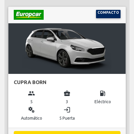
COMPACTO
CUPRA BORN
group
business_center
local_gas_station
5
3
Eléctrico
miscellaneous_services
login
Automático
5 Puerta