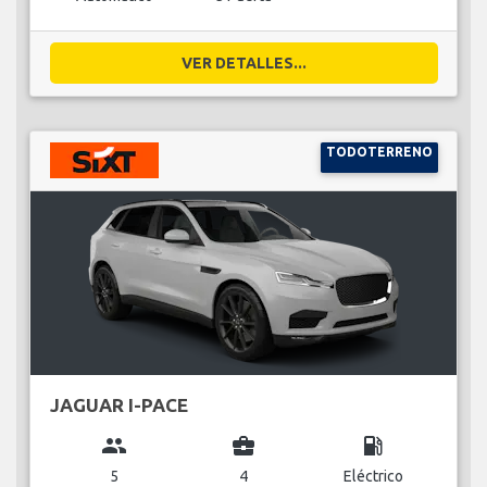
VER DETALLES...
TODOTERRENO
JAGUAR I-PACE
group
business_center
local_gas_station
5
4
Eléctrico