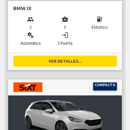
BMW IX
group
business_center
local_gas_station
5
3
Eléctrico
miscellaneous_services
login
Automático
5 Puerta
VER DETALLES...
COMPACTO