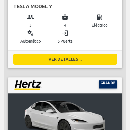
TESLA MODEL Y
group
business_center
local_gas_station
5
4
Eléctrico
miscellaneous_services
login
Automático
5 Puerta
VER DETALLES...
GRANDE