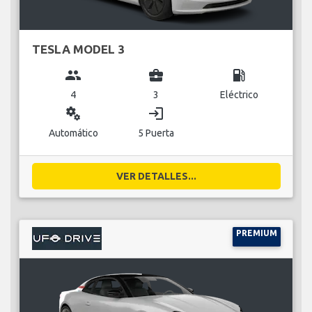
TESLA MODEL 3
group
business_center
local_gas_station
4
3
Eléctrico
miscellaneous_services
login
Automático
5 Puerta
VER DETALLES...
PREMIUM