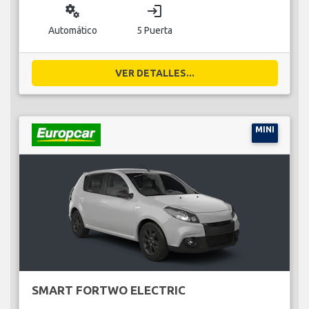
miscellaneous_services
login
Automático
5 Puerta
VER DETALLES...
MINI
SMART FORTWO ELECTRIC