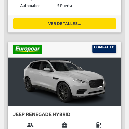
Automático
5 Puerta
VER DETALLES...
COMPACTO
JEEP RENEGADE HYBRID
group
business_center
local_gas_station