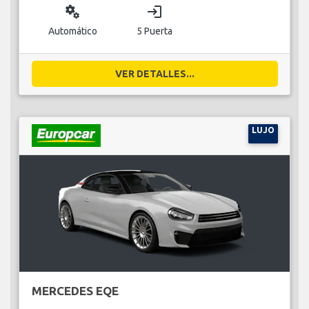
miscellaneous_services
login
Automático
5 Puerta
VER DETALLES...
LUJO
MERCEDES EQE