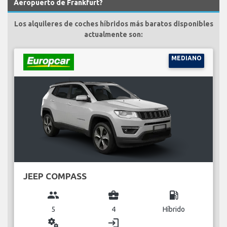
Aeropuerto de Frankfurt?
Los alquileres de coches híbridos más baratos disponibles
actualmente son:
MEDIANO
JEEP COMPASS
group
business_center
local_gas_station
5
4
Híbrido
miscellaneous_services
login