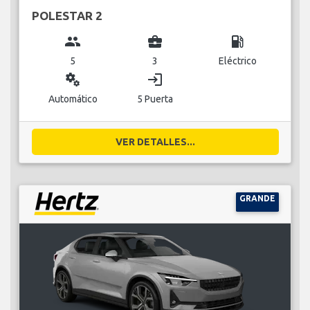
POLESTAR 2
group
business_center
local_gas_station
5
3
Eléctrico
miscellaneous_services
login
Automático
5 Puerta
VER DETALLES...
GRANDE