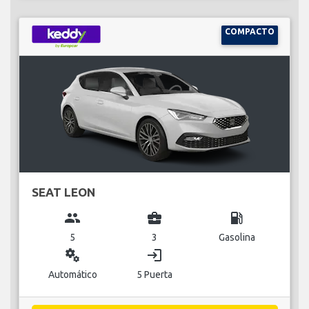
COMPACTO
SEAT LEON
group
business_center
local_gas_station
5
3
Gasolina
miscellaneous_services
login
Automático
5 Puerta