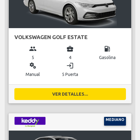
VOLKSWAGEN GOLF ESTATE
group
business_center
local_gas_station
5
4
Gasolina
miscellaneous_services
login
Manual
5 Puerta
VER DETALLES...
MEDIANO