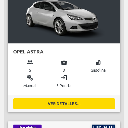
OPEL ASTRA
group
business_center
local_gas_station
5
3
Gasolina
miscellaneous_services
login
Manual
3 Puerta
VER DETALLES...
COMPACTO