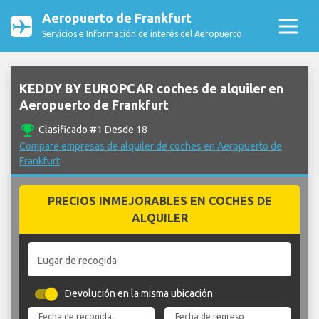
Aeropuerto de Frankfurt
Servicios e Información de interés del Aeropuerto
KEDDY BY EUROPCAR coches de alquiler en
Aeropuerto de Frankfurt
emoji_events
Clasificado #1 Desde 18
Compare empresas de alquiler de coches en Aeropuerto de
Frankfurt
PRECIOS INMEJORABLES EN COCHES DE
ALQUILER
Lugar de recogida
Devolución en la misma ubicación
Fecha de recogida
Fecha de regreso