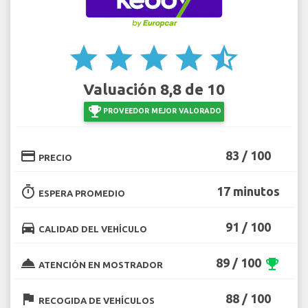
star
star
star
star
star_half
Valuación 8,8 de 10
emoji_events
PROVEEDOR MEJOR VALORADO
credit_card
83 / 100
PRECIO
timer
17 minutos
ESPERA PROMEDIO
directions_car
91 / 100
CALIDAD DEL VEHÍCULO
room_service
89 / 100
emoji_events
ATENCIÓN EN MOSTRADOR
flag
88 / 100
RECOGIDA DE VEHÍCULOS