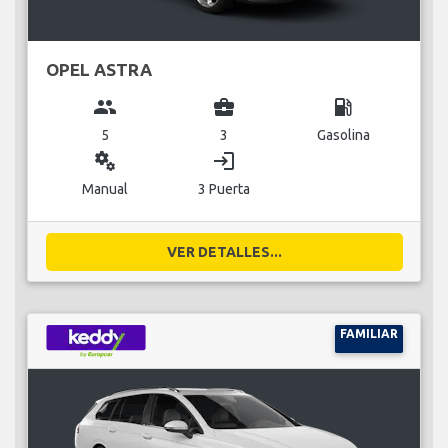
OPEL ASTRA
group
business_center
local_gas_station
5
3
Gasolina
miscellaneous_services
login
Manual
3 Puerta
VER DETALLES...
FAMILIAR