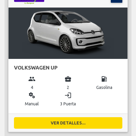
VOLKSWAGEN UP
group
business_center
local_gas_station
4
2
Gasolina
miscellaneous_services
login
Manual
3 Puerta
VER DETALLES...