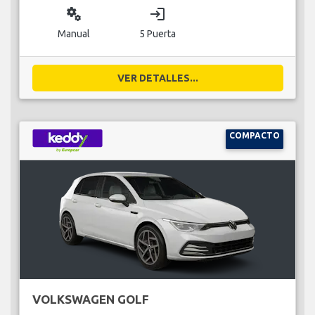
miscellaneous_services
login
Manual
5 Puerta
VER DETALLES...
COMPACTO
VOLKSWAGEN GOLF