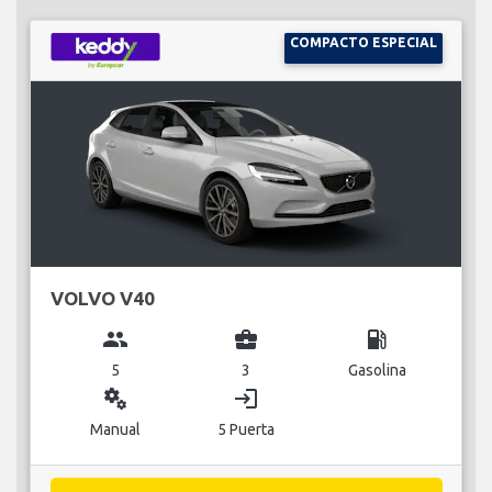
COMPACTO ESPECIAL
VOLVO V40
group
business_center
local_gas_station
5
3
Gasolina
miscellaneous_services
login
Manual
5 Puerta