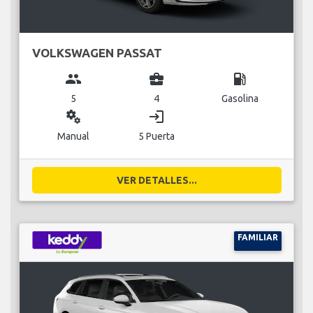
VOLKSWAGEN PASSAT
group
business_center
local_gas_station
5
4
Gasolina
miscellaneous_services
login
Manual
5 Puerta
VER DETALLES...
FAMILIAR