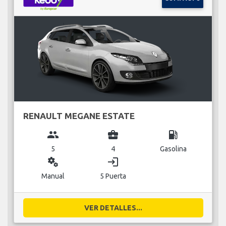
RENAULT MEGANE ESTATE
group
business_center
local_gas_station
5
4
Gasolina
miscellaneous_services
login
Manual
5 Puerta
VER DETALLES...