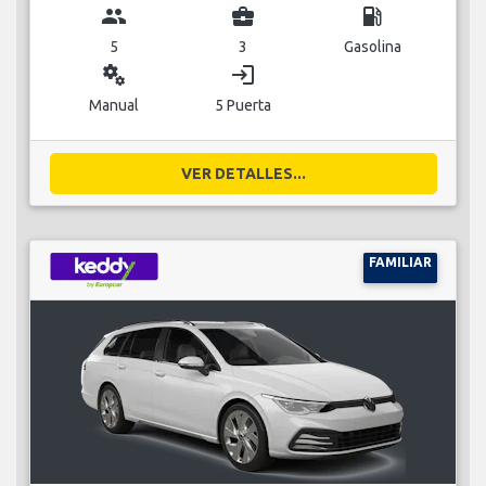
group
business_center
local_gas_station
5
3
Gasolina
miscellaneous_services
login
Manual
5 Puerta
VER DETALLES...
FAMILIAR