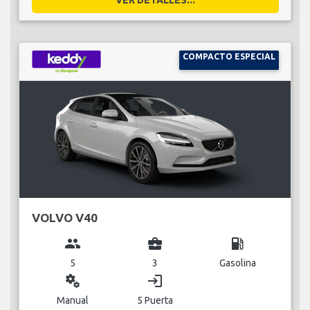
COMPACTO ESPECIAL
VOLVO V40
group
business_center
local_gas_station
5
3
Gasolina
miscellaneous_services
login
Manual
5 Puerta