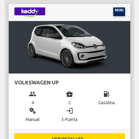
MINI
VOLKSWAGEN UP
group
business_center
local_gas_station
4
2
Gasolina
miscellaneous_services
login
Manual
3 Puerta
VER DETALLES...