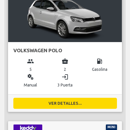
VOLKSWAGEN POLO
group
business_center
local_gas_station
5
2
Gasolina
miscellaneous_services
login
Manual
3 Puerta
VER DETALLES...
MINI