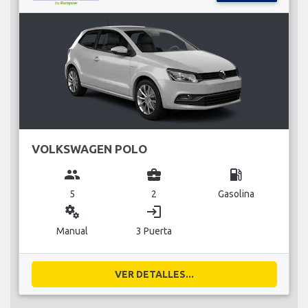
VOLKSWAGEN POLO
group
business_center
local_gas_station
5
2
Gasolina
miscellaneous_services
login
Manual
3 Puerta
VER DETALLES...