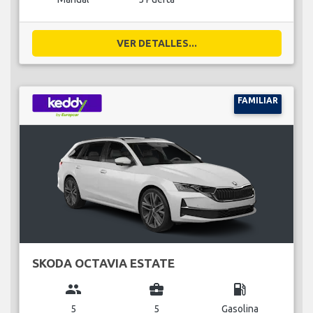
VER DETALLES...
FAMILIAR
SKODA OCTAVIA ESTATE
group
business_center
local_gas_station
5
5
Gasolina