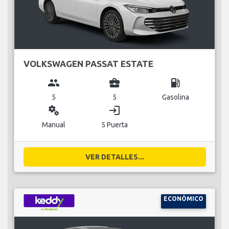
VOLKSWAGEN PASSAT ESTATE
group
business_center
local_gas_station
5
5
Gasolina
miscellaneous_services
login
Manual
5 Puerta
VER DETALLES...
ECONÓMICO