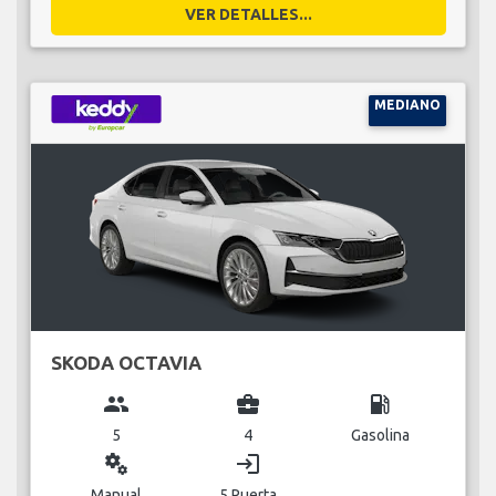
VER DETALLES...
MEDIANO
SKODA OCTAVIA
group
business_center
local_gas_station
5
4
Gasolina
miscellaneous_services
login
Manual
5 Puerta