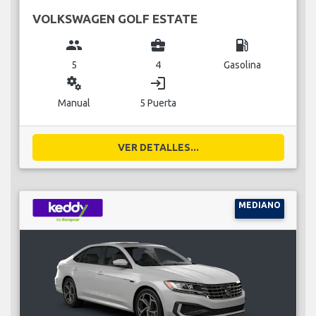
VOLKSWAGEN GOLF ESTATE
group
business_center
local_gas_station
5
4
Gasolina
miscellaneous_services
login
Manual
5 Puerta
VER DETALLES...
MEDIANO