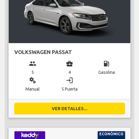
VOLKSWAGEN PASSAT
group
business_center
local_gas_station
5
4
Gasolina
miscellaneous_services
login
Manual
5 Puerta
VER DETALLES...
ECONÓMICO