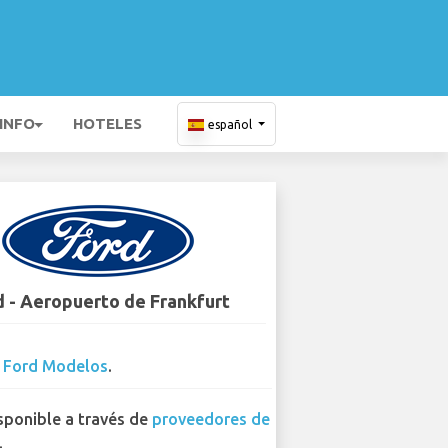
 INFO
HOTELES
español
d - Aeropuerto de Frankfurt
4
Ford Modelos
.
sponible a través de
proveedores de
.