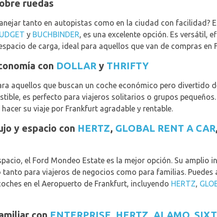
sobre ruedas
nejar tanto en autopistas como en la ciudad con facilidad? E
UDGET
y
BUCHBINDER
, es una excelente opción. Es versátil, 
spacio de carga, ideal para aquellos que van de compras en F
economía con
DOLLAR
y
THRIFTY
l para aquellos que buscan un coche económico pero divertido
tible, es perfecto para viajeros solitarios o grupos pequeños
acer su viaje por Frankfurt agradable y rentable.
ujo y espacio con
HERTZ
,
GLOBAL RENT A CAR
spacio, el Ford Mondeo Estate es la mejor opción. Su amplio in
 tanto para viajeros de negocios como para familias. Puedes 
 coches en el Aeropuerto de Frankfurt, incluyendo
HERTZ
,
GLO
amiliar con
ENTERPRISE
,
HERTZ
,
ALAMO
,
SIXT