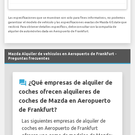
Las especificaciones que se muestran son solo para fines informativos, no podemos
garantizar el modelo de vehículo y las especificaciones exactas de Mazda 6 Estate que
recibirá. Para obtener detalles específicos, debe consultar con la compañía de
alquiler de automóviles dada en Aeropuerto de Frankfurt.
Mazda Alquiler de vehículos en Aeropuerto de Frankfurt -
Preguntas frecuentes
question_answer
¿Qué empresas de alquiler de
coches ofrecen alquileres de
coches de Mazda en Aeropuerto
de Frankfurt?
Las siguientes empresas de alquiler de
coches en Aeropuerto de Frankfurt