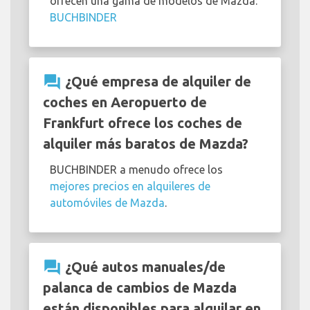
ofrecen una gama de modelos de Mazda:
BUCHBINDER
question_answer
¿Qué empresa de alquiler de
coches en Aeropuerto de
Frankfurt ofrece los coches de
alquiler más baratos de Mazda?
BUCHBINDER a menudo ofrece los
mejores precios en alquileres de
automóviles de Mazda
.
question_answer
¿Qué autos manuales/de
palanca de cambios de Mazda
están disponibles para alquilar en